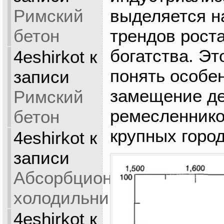
выделяется н
Римский
трендов рост
бетон
богатства. Эт
4eshirkot
к
понять особе
записи
замещение де
Римский
ремесленнико
бетон
крупных город
4eshirkot
к
записи
Абсорбционный
холодильник
4eshirkot
к