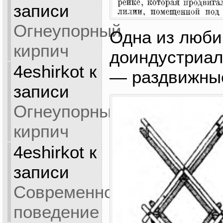
записи
Огнеупорный
Одна из люб
кирпич
доиндустриал
4eshirkot
к
— раздвижны
записи
Огнеупорный
кирпич
4eshirkot
к
записи
Современное
поведение