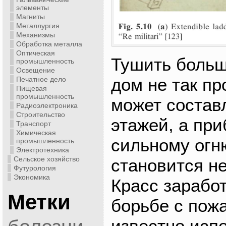
элементы
Магниты
Металлургия
Механизмы
Обработка металла
Оптическая
Тушить боль
промышленность
Освещение
дом не так п
Печатное дело
Пищевая
промышленность
может состав
Радиоэлектроника
Строительство
этажей, а при
Транспорт
Химическая
сильному огн
промышленность
Электротехника
Сельское хозяйство
становится н
Футурология
Экономика
Красс зарабо
Метки
борьбе с пожа
известно исп