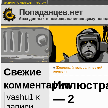
ГЛАВНАЯ
О ЧЕМ САЙТ
ФОРУМ
Попаданцев.нет
база данных в помощь начинающему попа
«
Железный гальванический
Свежие
элемент
Иллюстра
комментарии
vashu1
к
— 2
записи