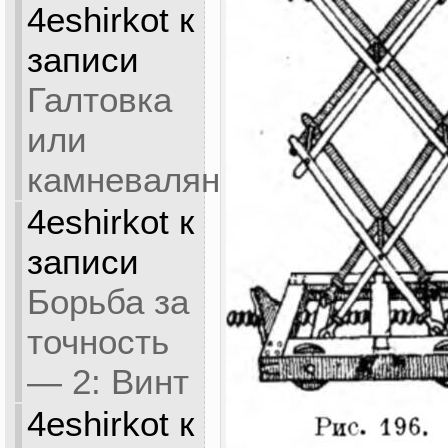
4eshirkot
к
записи
Галтовка
или
камневаляние
4eshirkot
к
записи
Борьба за
точность
— 2: Винт
4eshirkot
к