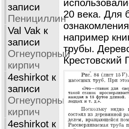
использовали
записи
20 века. Для 
Пенициллин
ознакомления
Val Vak
к
например кни
записи
трубы. Дерев
Огнеупорный
Крестовский Г
кирпич
4eshirkot
к
записи
Огнеупорный
кирпич
4eshirkot
к