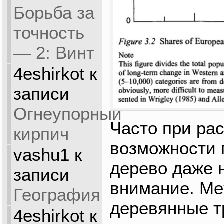
Борьба за
точность
— 2: Винт
4eshirkot
к
записи
Огнеупорный
Часто при ра
кирпич
возможности 
vashu1
к
дерево даже 
записи
внимание. Ме
География
деревянные т
4eshirkot
к