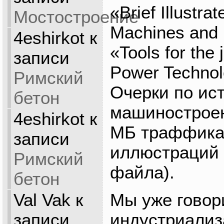
«Brief Illustrat
Мостостроение
Machines and
4eshirkot
к
«Tools for the 
записи
Power Technol
Римский
Очерки по ис
бетон
машиностроен
4eshirkot
к
МБ траффика
записи
иллюстраций 
Римский
файла).
бетон
Мы уже говор
Val Vak
к
индустриализ
записи