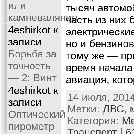
или
тысяч автомо
камневаляние
часть из них 
4eshirkot
к
электрические
записи
но и бензино
Борьба за
тому же — пр
точность
время начала
— 2: Винт
авиация, кото
4eshirkot
к
14 июля, 2014
записи
Метки:
ДВС
,
Оптический
Категория:
Ме
пирометр
Транспорт
|
6