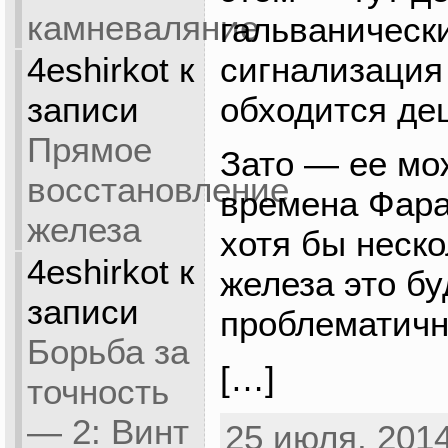
камневаляние
гальваническ
сигнализация 
4eshirkot
к
обходится де
записи
Прямое
Зато — ее мо
восстановление
времена Фара
железа
хотя бы неско
4eshirkot
к
железа это бу
записи
проблематич
Борьба за
[…]
точность
— 2: Винт
25 июля, 2014