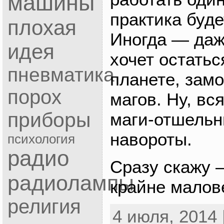
машины
практика буд
плохая
Иногда — даж
идея
хочет остатьс
пневматика
планете, зам
порох
магов. Ну, вс
приборы
маги-отшельн
навороты.
психология
радио
Сразу скажу 
радиолампы
крайне малов
религия
4 июля, 2014 