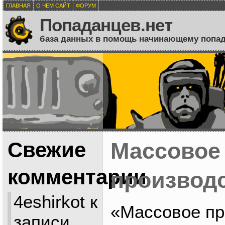
ГЛАВНАЯ
О ЧЕМ САЙТ
ФОРУМ
Попаданцев.нет
база данных в помощь начинающему попа
Свежие
Массовое
комментарии
производ
4eshirkot
к
«Массовое пр
записи