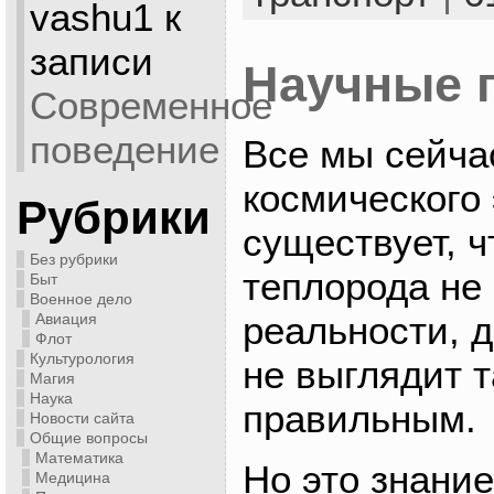
vashu1
к
записи
Научные 
Современное
поведение
Все мы сейчас
космического
Рубрики
существует, ч
Без рубрики
теплорода не 
Быт
Военное дело
реальности, д
Авиация
Флот
Культурология
не выглядит 
Магия
Наука
правильным.
Новости сайта
Общие вопросы
Математика
Но это знание
Медицина