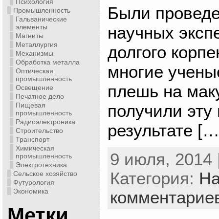
Психология
Были провед
Промышленность
Гальванические
научных эксп
элементы
Магниты
Металлургия
долгого корпе
Механизмы
Обработка металла
многие учены
Оптическая
промышленность
плешь на мак
Освещение
Печатное дело
получили эту
Пищевая
промышленность
Радиоэлектроника
результате […
Строительство
Транспорт
Химическая
9 июля, 2014 
промышленность
Электротехника
Категория:
На
Сельское хозяйство
Футурология
Экономика
комментарие
Метки