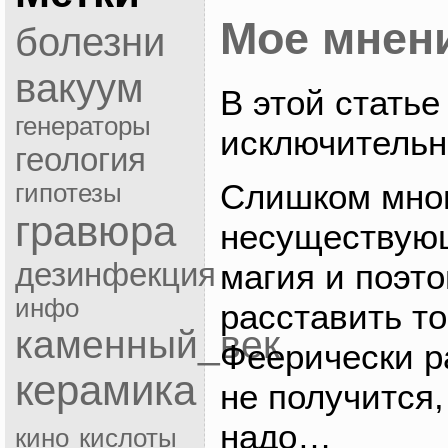
Мое мнени
болезни
вакуум
В этой статье
генераторы
исключитель
геология
Слишком мног
гипотезы
гравюра
несуществующ
дезинфекция
магия и поэт
инфо
расставить то
каменный_век
Феерически р
керамика
не получится,
надо…
кино
кислоты