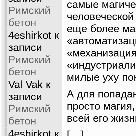
самые магиче
Римский
человеческой
бетон
еще более ма
4eshirkot
к
«автоматизац
записи
«механизация
Римский
«индустриали
бетон
милые уху по
Val Vak
к
А для попада
записи
просто магия,
Римский
всей его жиз
бетон
4eshirkot
к
[…]