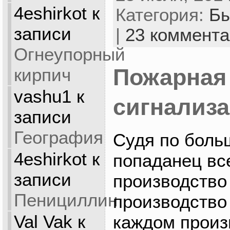
4eshirkot
к
Категория:
Бы
записи
|
23 коммент
Огнеупорный
кирпич
Пожарная
vashu1
к
сигнализ
записи
География
Судя по больш
4eshirkot
к
попаданец вс
записи
производство 
Пенициллин
производство 
Val Vak
к
каждом произ