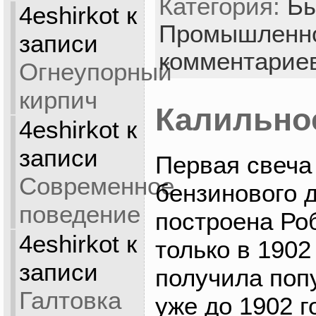
Категория:
Бы
4eshirkot
к
Промышленн
записи
комментарие
Огнеупорный
кирпич
Калильно
4eshirkot
к
записи
Первая свеча
Современное
бензинового 
поведение
построена Ро
4eshirkot
к
только в 1902
записи
получила поп
Галтовка
уже до 1902 г