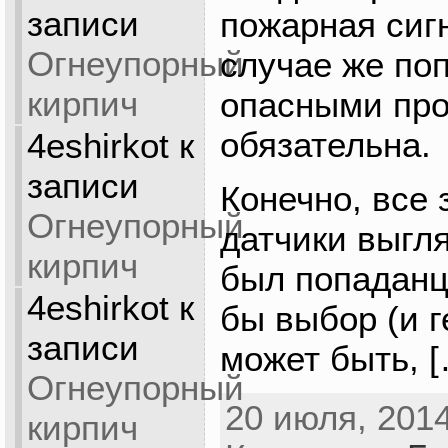
записи
пожарная сиг
Огнеупорный
случае же поп
кирпич
опасными пр
обязательна.
4eshirkot
к
записи
Конечно, все 
Огнеупорный
датчики выгля
кирпич
был попаданц
4eshirkot
к
бы выбор (и г
записи
может быть, 
Огнеупорный
20 июля, 2014
кирпич