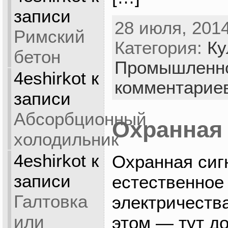
записи
28 июля, 2014
Римский
Категория:
Ку
бетон
Промышленн
4eshirkot
к
комментарие
записи
Абсорбционный
Охранная
холодильник
4eshirkot
к
Охранная сиг
записи
естественное
Галтовка
электричеств
или
этом — тут д