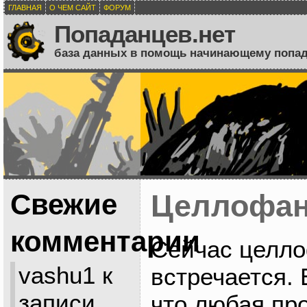
ГЛАВНАЯ
О ЧЕМ САЙТ
ФОРУМ
Попаданцев.нет
база данных в помощь начинающему попа
Свежие
Целлофа
комментарии
Сейчас целло
vashu1
к
встречается. 
записи
что любая про