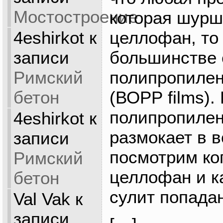
Мостостроение
которая шурши
4eshirkot
к
целлофан, то 
записи
большинстве 
Римский
полипропилен
бетон
(ВОРР films).
полипропилен
4eshirkot
к
размокает в в
записи
посмотрим ко
Римский
целлофан и к
бетон
сулит попад
Val Vak
к
записи