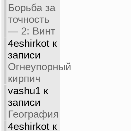
Борьба за
точность
— 2: Винт
4eshirkot
к
записи
Огнеупорный
кирпич
vashu1
к
записи
География
4eshirkot
к