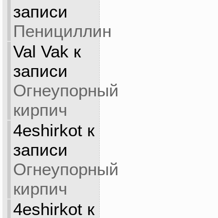
записи
Пенициллин
Val Vak
к
записи
Огнеупорный
кирпич
4eshirkot
к
записи
Огнеупорный
кирпич
4eshirkot
к