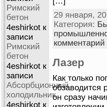
[…]
Римский
29 января, 20
бетон
Категория:
Бы
4eshirkot
к
промышленно
записи
комментарий
Римский
бетон
Лазер
4eshirkot
к
записи
Как только п
Абсорбционный
обзаводится 
холодильник
он сразу нач
4eshirkot
к
изготовлении