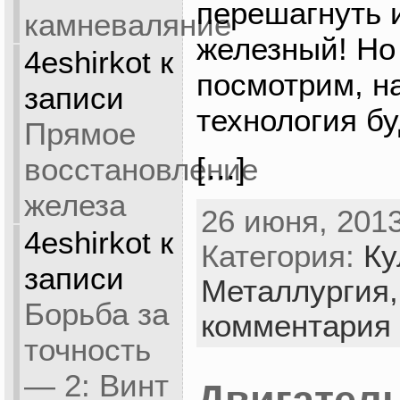
перешагнуть и
камневаляние
железный! Но
4eshirkot
к
посмотрим, на
записи
технология б
Прямое
[…]
восстановление
железа
26 июня, 2013
4eshirkot
к
Категория:
Ку
записи
Металлургия
Борьба за
комментария
точность
— 2: Винт
Двигател