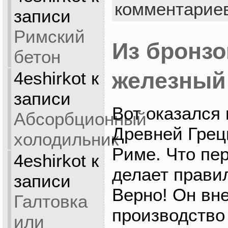
комментарие
записи
Римский
Из бронзо
бетон
4eshirkot
к
железный
записи
Вот оказался
Абсорбционный
Древней Грец
холодильник
Риме. Что пе
4eshirkot
к
делает прави
записи
Верно! Он вн
Галтовка
производство
или