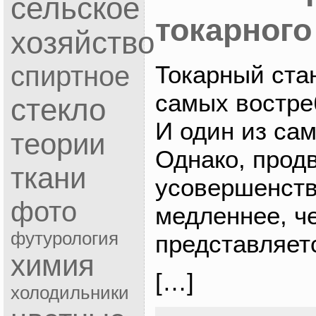
сельское
токарного
хозяйство
Токарный ста
спиртное
самых востре
стекло
И один из са
теории
Однако, продв
ткани
усовершенств
фото
медленнее, ч
футурология
представляе
химия
[…]
холодильники