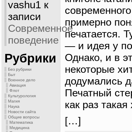
vashu1
к
современного
записи
примерно поня
Современное
печатается. Т
поведение
— и идея у по
Рубрики
Однако, и в э
некоторые хит
Без рубрики
Быт
додумались да
Военное дело
Авиация
Печатный сте
Флот
Культурология
Магия
как раз такая
Наука
Новости сайта
Общие вопросы
[…]
Математика
Медицина