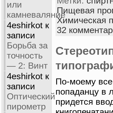
Метки:
спирт
или
Пищевая про
камневаляние
Химическая 
4eshirkot
к
32 коммента
записи
Борьба за
Стереоти
точность
типограф
— 2: Винт
4eshirkot
к
По-моему все 
записи
попаданцу в 
Оптический
придется вво
пирометр
книгопечатан