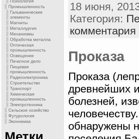
Психология
18 июня, 2013
Промышленность
Гальванические
Категория:
Пе
элементы
Магниты
комментария
Металлургия
Механизмы
Обработка металла
Оптическая
промышленность
Проказа
Освещение
Печатное дело
Пищевая
промышленность
Проказа (леп
Радиоэлектроника
Строительство
древнейших 
Транспорт
Химическая
болезней, из
промышленность
Электротехника
человечеству
Сельское хозяйство
Футурология
Экономика
обнаружены н
Метки
поселения Ба