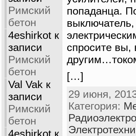
Римский
попаданца. По
бетон
выключатель,
4eshirkot
к
электрическим
записи
спросите вы, 
Римский
другим…ток
бетон
[…]
Val Vak
к
29 июня, 2013
записи
Категория:
Ме
Римский
Радиоэлектро
бетон
Электротехни
4eshirkot
к