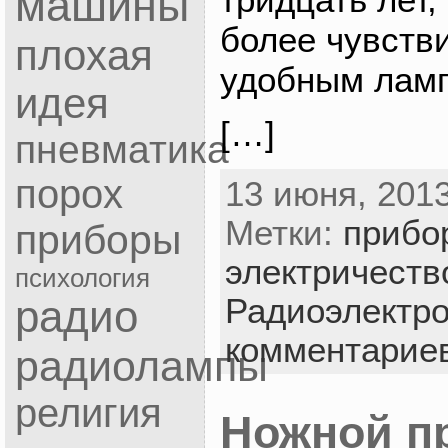
машины
более чувств
плохая
удобным ла
идея
[…]
пневматика
порох
13 июня, 2013
Метки:
прибо
приборы
электричеств
психология
Радиоэлектр
радио
комментарие
радиолампы
религия
Ножной п