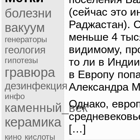
(сейчас это и
болезни
Раджастан). 
вакуум
меньше 4 тыся
генераторы
видимому, пр
геология
то ли в Индии
гипотезы
гравюра
в Европу поп
дезинфекция
Александра М
инфо
Однако, евро
каменный_век
средневековь
керамика
[…]
кино
кислоты