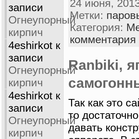
24 июня, 2013
записи
Метки:
паров
Огнеупорный
Категория:
М
кирпич
комментария
4eshirkot
к
записи
Ranbiki, 
Огнеупорный
самогонн
кирпич
4eshirkot
к
Так как это с
записи
то достаточно
Огнеупорный
давать конст
кирпич