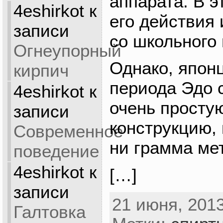
аппарата. В э
4eshirkot
к
его действия
записи
со школьного 
Огнеупорный
Однако, япон
кирпич
периода Эдо 
4eshirkot
к
очень просту
записи
конструкцию, 
Современное
ни грамма м
поведение
4eshirkot
к
[…]
записи
21 июня, 2013
Галтовка