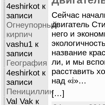
4eshirkot
к
Сейчас начал
записи
двигатель Сти
Огнеупорный
него и эконом
кирпич
экологичност
vashu1
к
название крас
записи
ли, и мы всп
География
расставить хо
4eshirkot
к
над «i»…
записи
Пенициллин
[…]
Val Vak
к