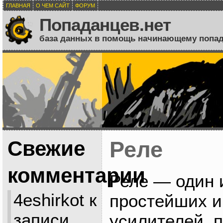
ГЛАВНАЯ
О ЧЕМ САЙТ
ФОРУМ
Попаданцев.нет
база данных в помощь начинающему попа
Свежие
Реле
комментарии
Реле — один 
4eshirkot
к
простейших и
записи
усилителей, 