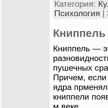
Категория:
Ку
Психология
|
Книппель
Книппель — э
разновидност
пушечных сра
Причем, если
ядра прменяли
книппели появ
м веке…