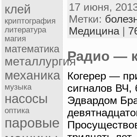
17 июня, 2013
клей
Метки:
болез
криптография
Медицина
|
7
литература
магия
математика
Радио — 
металлургия
механика
Когерер — пр
сигналов ВЧ,
музыка
насосы
Эдвардом Бра
оптика
девятнадцатог
паровые
Просуществов
тридцать лет,