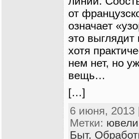
линий. Собст
от французског
означает «узо
это выглядит 
хотя практиче
нем нет, но у
вещь…
[…]
6 июня, 2013 
Метки:
ювели
Быт,
Обработ