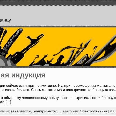
данцу
ая индукция
ии сейчас выглядит примитивно. Ну, при перемещении магнита чере
физика за 9 класс. Связь магнетизма и электричества, бытовуха кака
я к обычному человеческому опыту, оно — нетривиально, и бытовух
это […]
Метки:
генераторы
,
электричество
| Категория:
Электротехника
|
47