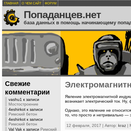
ГЛАВНАЯ
О ЧЕМ САЙТ
ФОРУМ
Попаданцев.нет
база данных в помощь начинающему попа
Свежие
Электромагнитн
комментарии
Явление электромагнитной индукц
vashu1
к записи
возникает электрический ток. Ну, 
Мостостроение
4eshirkot
к записи
Однако, это явление не относитс
Римский бетон
то, что просто и нетривиально — 
4eshirkot
к записи
Римский бетон
12 февраля, 2017 | Автор:
kraz
| 
Val Vak
к записи
Римский