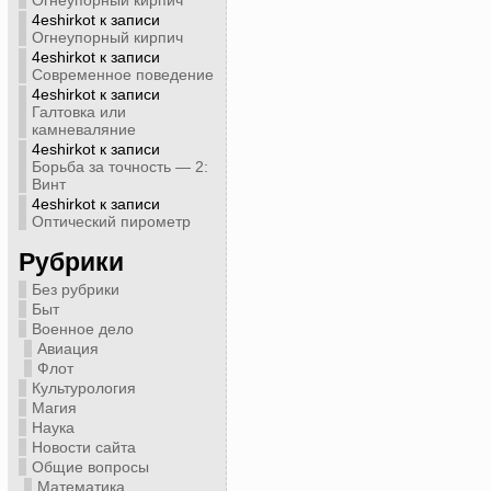
Огнеупорный кирпич
4eshirkot
к записи
Огнеупорный кирпич
4eshirkot
к записи
Современное поведение
4eshirkot
к записи
Галтовка или
камневаляние
4eshirkot
к записи
Борьба за точность — 2:
Винт
4eshirkot
к записи
Оптический пирометр
Рубрики
Без рубрики
Быт
Военное дело
Авиация
Флот
Культурология
Магия
Наука
Новости сайта
Общие вопросы
Математика