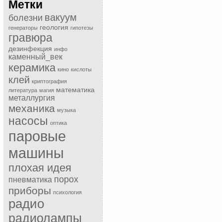
Метки
вакуум
болезни
геология
генераторы
гипотезы
гравюра
дезинфекция
инфо
каменный_век
керамика
кино
кислоты
клей
криптография
математика
литература
магия
металлургия
механика
музыка
насосы
оптика
паровые
машины
плохая идея
порох
пневматика
приборы
психология
радио
радиолампы