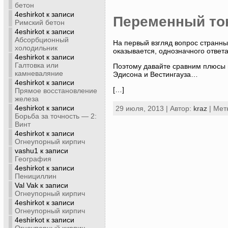
бетон
4eshirkot
к записи
Переменный ток
Римский бетон
4eshirkot
к записи
Абсорбционный
На первый взгляд вопрос странный
холодильник
оказывается, однозначного ответа 
4eshirkot
к записи
Галтовка или
Поэтому давайте сравним плюсы и
камневаляние
Эдисона и Вестингауза…
4eshirkot
к записи
[…]
Прямое восстановление
железа
4eshirkot
к записи
29 июля, 2013 | Автор:
kraz
| Мет
Борьба за точность — 2:
Винт
4eshirkot
к записи
Огнеупорный кирпич
vashu1
к записи
География
4eshirkot
к записи
Пенициллин
Val Vak
к записи
Огнеупорный кирпич
4eshirkot
к записи
Огнеупорный кирпич
4eshirkot
к записи