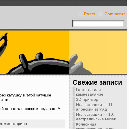
Posts
Comments
Свежие записи
Галтовка или
камневаляние
з катушку в ‘этой катушке
3D-принтер
я-то.
Иллюстрации — 11,
ой оно стало совсем недавно. А
японский взгляд
Иллюстрации — 10,
австралийские музеи
 комментариев
Колесница,
указывающая на юг