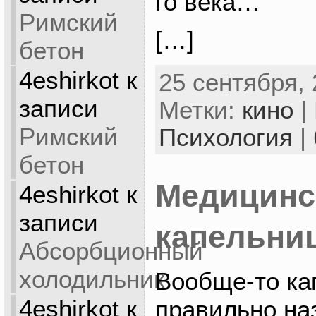
го века…
Римский
[…]
бетон
4eshirkot
к
25 сентября, 
записи
Метки:
кино
|
Римский
Психология
|
бетон
Медицинс
4eshirkot
к
записи
капельни
Абсорбционный
холодильник
Вообще-то ка
4eshirkot
к
правильно на