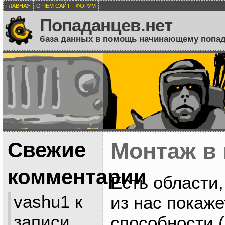
ГЛАВНАЯ
О ЧЕМ САЙТ
ФОРУМ
Попаданцев.нет
база данных в помощь начинающему попа
Свежие
Монтаж в 
комментарии
Есть области
vashu1
к
из нас покаж
записи
способности 