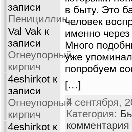
записи
в быту. Это б
Пенициллин
человек восп
Val Vak
к
именно через
записи
Много подобн
Огнеупорный
уже упоминал
кирпич
попробуем со
4eshirkot
к
[…]
записи
4 сентября, 2
Огнеупорный
Категория:
Б
кирпич
комментария
4eshirkot
к