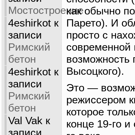
Мостостроение
как обычно по
4eshirkot
к
Парето). И об
записи
просто с нах
Римский
современной к
бетон
возможность 
Высоцкого).
4eshirkot
к
записи
Это — возмож
Римский
режиссером ки
бетон
которое тольк
Val Vak
к
конце 19-го и
записи