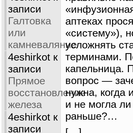
записи
«инфузионная
Галтовка
аптеках прося
или
«систему»), н
камневаляние
усложнять ст
терминами. П
4eshirkot
к
капельница. 
записи
вопрос — зач
Прямое
нужна, когда 
восстановление
и не могла ли
железа
раньше?…
4eshirkot
к
записи
[…]