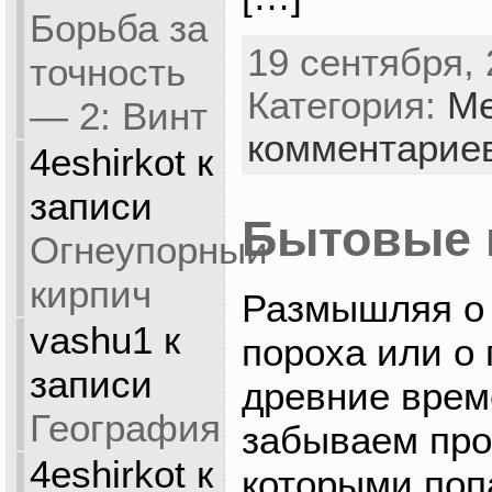
Борьба за
19 сентября, 
точность
Категория:
М
— 2: Винт
комментарие
4eshirkot
к
записи
Бытовые 
Огнеупорный
кирпич
Размышляя о 
vashu1
к
пороха или о 
записи
древние врем
География
забываем про
4eshirkot
к
которыми поп