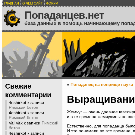
ГЛАВНАЯ
О ЧЕМ САЙТ
ФОРУМ
Попаданцев.нет
база данных в помощь начинающему попа
«
Попаданец на поприще науки
Свежие
комментарии
Выращивани
4eshirkot
к записи
Римский бетон
Жемчуг — очень древнее ювелирн
4eshirkot
к записи
и в те времена жемчужины по вн
Римский бетон
Val Vak
к записи
Римский
Естественно, для попаданца было
бетон
И это понимали во все времена, 
4eshirkot
к записи