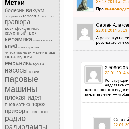
Метки
29.12.2013 at 21
Про
пчеловодс
вакуум
болезни
геология
генераторы
гипотезы
гравюра
Сергей Алекса
дезинфекция
инфо
22.01.2014 at 13
каменный_век
А разве в улье е
керамика
кино
кислоты
результате эти с
клей
криптография
математика
литература
магия
металлургия
механика
музыка
2:5080/205
насосы
оптика
22.01.2014 a
паровые
Конструкций
надставка ст
машины
такого простого издел
закрыты летки — чтобы
плохая идея
порох
пневматика
приборы
психология
радио
Сергей
22.01.20
радиолампы