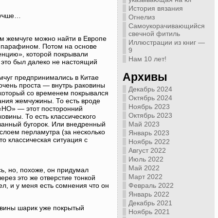
История вязания
лучше…
Огнелиз
Самоукорачивающийся
свечной фитиль
м жемчуге можно найти в Европе
Иллюстрации из книг —
е парафином. Потом на основе
9
енцию», которой покрывали
Нам 10 лет!
 это был далеко не настоящий
Архивы
мчуг предпринимались в Китае
 очень проста — внутрь раковины
Декабрь 2024
который со временем покрывался
Октябрь 2024
ния жемчужины. То есть вроде
Ноябрь 2023
 «НО» — этот посторонний
Октябрь 2023
овины. То есть классического
езанный бугорок. Или внедренный
Май 2023
слоем перламутра (за несколько
Январь 2023
то классическая ситуация с
Ноябрь 2022
Август 2022
Июль 2022
Май 2022
ь, но, похоже, он придумал
Март 2022
ерез это же отверстие тонкой
л, и у меня есть сомнения что он
Февраль 2022
Январь 2022
Декабрь 2021
ковины шарик уже покрытый
Ноябрь 2021