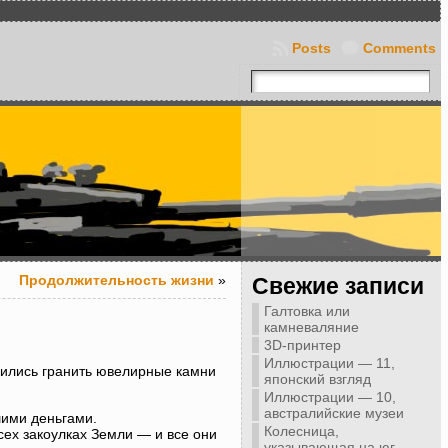
Posts
Comments
Продолжительность жизни
»
Свежие записи
Галтовка или
камневаляние
3D-принтер
Иллюстрации — 11,
чились гранить ювелирные камни
японский взгляд
Иллюстрации — 10,
австралийские музеи
шими деньгами.
Колесница,
сех закоулках Земли — и все они
указывающая на юг