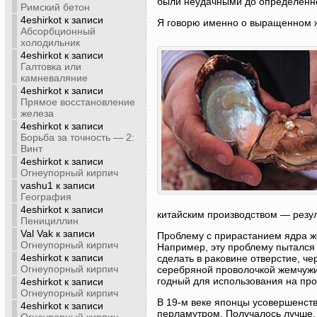
были неудачными до определенно
Римский бетон
4eshirkot
к записи
Я говорю именно о выращенном ж
Абсорбционный
холодильник
4eshirkot
к записи
Галтовка или
камневаляние
4eshirkot
к записи
Прямое восстановление
железа
4eshirkot
к записи
Борьба за точность — 2:
Винт
4eshirkot
к записи
Огнеупорный кирпич
vashu1
к записи
География
4eshirkot
к записи
китайским производством — резуль
Пенициллин
Val Vak
к записи
Проблему с прирастанием ядра ж
Огнеупорный кирпич
Например, эту проблему пытался 
4eshirkot
к записи
сделать в раковине отверстие, ч
Огнеупорный кирпич
серебряной проволочкой жемчужин
годный для использования на про
4eshirkot
к записи
Огнеупорный кирпич
В 19-м веке японцы усовершенств
4eshirkot
к записи
перламутром. Получалось лучше, 