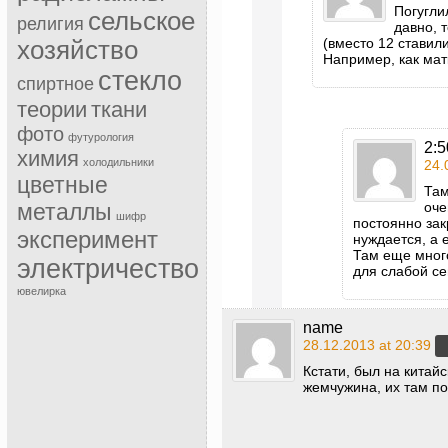
Погугли
сельское
религия
давно, 
(вместо 12 ставил
хозяйство
Например, как мат
стекло
спиртное
теории
ткани
фото
футурология
2:5
химия
холодильники
24.
цветные
Там
оче
металлы
шифр
постоянно зак
эксперимент
нуждается, а 
Там еще много
электричество
для слабой се
ювелирка
name
28.12.2013 at 20:39
Кстати, был на кита
жемчужина, их там по