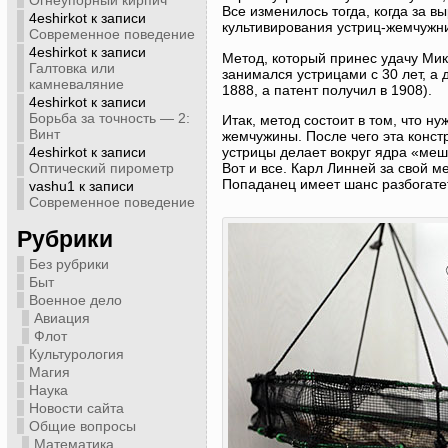
Огнеупорный кирпич
Все изменилось тогда, когда за 
4eshirkot
к записи
культивирования устриц-жемчужни
Современное поведение
4eshirkot
к записи
Метод, который принес удачу Мик
Галтовка или
занимался устрицами с 30 лет, а 
камневаляние
1888, а патент получил в 1908).
4eshirkot
к записи
Борьба за точность — 2:
Итак, метод состоит в том, что н
Винт
жемчужины. После чего эта констр
4eshirkot
к записи
устрицы делает вокруг ядра «меш
Оптический пирометр
Вот и все. Карл Линней за свой м
Попаданец имеет шанс разбогате
vashu1
к записи
Современное поведение
Рубрики
Без рубрики
Быт
Военное дело
Авиация
Флот
Культурология
Магия
Наука
Новости сайта
Общие вопросы
Математика