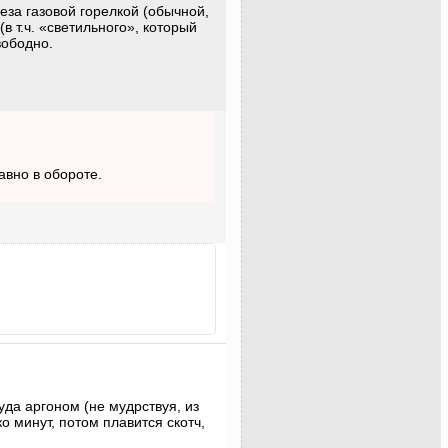
еза газовой горелкой (обычной,
в т.ч. «светильного», который
вободно.
авно в обороте.
уда аргоном (не мудрствуя, из
о минут, потом плавится скотч,