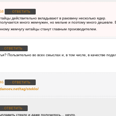
:58
· ОТВЕТИТЬ
китайцы действительно вкладывают в раковину несколько ядер.
 получается много жемчужин, но мельче и поэтому много дешевле. 
анному жемчугу китайцы станут главным производителем.
· ОТВЕТИТЬ
тья? Пользительно во всех смыслах и, в том числе, в качестве под
:46
· ОТВЕТИТЬ
ancev.net/tag/steklo/
· ОТВЕТИТЬ
ыплавить стекло и даже получилось… нечто.