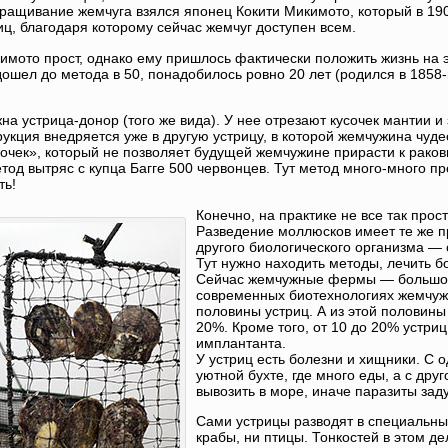
выращивание жемчуга взялся японец Кокити Микимото, который в 190
ц, благодаря которому сейчас жемчуг доступен всем.
имото прост, однако ему пришлось фактически положить жизнь на
дошел до метода в 50, понадобилось ровно 20 лет (родился в 1858
ужна устрица-донор (того же вида). У нее отрезают кусочек мантии и
укция внедряется уже в другую устрицу, в которой жемчужина чуде
очек», который не позволяет будущей жемчужине прирасти к раков
етод вытряс с купца Багге 500 червонцев. Тут метод много-много п
ть!
Конечно, на практике не все так прост
Разведение моллюсков имеет те же п
другого биологического организма — о
Тут нужно находить методы, лечить б
Сейчас жемчужные фермы — большой
современных биотехнологиях жемчуж
половины устриц. А из этой половины
20%. Кроме того, от 10 до 20% устри
имплантанта.
У устриц есть болезни и хищники. С 
уютной бухте, где много еды, а с др
вывозить в море, иначе паразиты зад
Сами устрицы разводят в специальных
крабы, ни птицы. Тонкостей в этом де