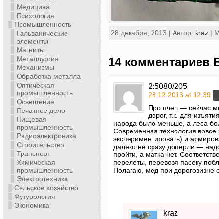
Медицина
Психология
Промышленность
28 декабря, 2013 | Автор:
kraz
| 
Гальванические
элементы
Магниты
Металлургия
14 комментариев 
Механизмы
Обработка металла
Оптическая
2:5080/205
промышленность
28.12.2013 at 12:39
Освещение
Про пчел — сейчас ме
Печатное дело
дорог, т.к. для изъят
Пищевая
народа было меньше, а леса бо
промышленность
Современная технология вовсе н
Радиоэлектроника
экспериментировать) и армиров
Строительство
далеко не сразу доперли — надс
Транспорт
пройти, а матка нет. Соответст
перелеты, перевозя пасеку поб
Химическая
Полагаю, мед при дороговизне с
промышленность
Электротехника
Сельское хозяйство
Футурология
Экономика
kraz