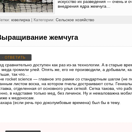
искусство их разведения — очень и о
внедрения ядра жемчуга…
Метки:
ювелирка
| Категории:
Сельское хозяйство
Выращивание жемчуга
· ОТВЕТИТЬ
д сравнительно доступен как раз из-за технологии. А в старые вр
ия меда громили улей. Опять же, его не производили, а добывали, ка
льше, так что…
е rocket science — главное это рамки со стандартным шагом (не п
анным листом воска, на котором пчелы достраивают соты. Гениальн
тавка, отделенная от основного улья сеткой. Сетка такова, что раб
венно, в надставке только мед, без личинок. Ну и немаловажна моб
лиже к медоносам.
ахара (если речь про доколумбовые времена) был бы в тему.