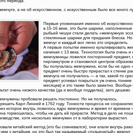
го периода.
емчуге, а не об искусственном, с искусственным было все много 
Первые упоминания именно об искусственно
в 15-16 веке, это были шарики, наполненны
рыбьей чешуи стали делать «жемчужную эсс
стеклянные шарики для придания блеска. Но
жемчуг и каждый мог легко это определить.
А первые попытки именно культивировать же
начиная с 13 века. Технология была очень и
жемчужницы ложился посторонний предмет, 
перламутром и становился центром образова
бы получалась жемчужина, если бы не одно
предмет очень быстро прирастал к стенке рак
жемчуга не получалось — а так, какой-то ср
предмет успевал покрыться уж очень тонким 
месяцев) и это также было заметно. Вообще-
тат очень низкого качества (да и вообще подделка), зато дешево.
емчужины пробовали решать постоянно. Но не получалось.
решить Карл Линней в 1762 году. Тонкости процесса не сохранилис
ерез которое внутрь ложилось ядро жемчужины и время от времени ч
а тормошилась, чтобы не дать ей прирасти. Метод в дело не поше
изводстве, хотя несколько жемчужин от в лаборатории вырастил.
овали китайский метод (кто бы сомневался), они клали внутрь ра
чем у китайцев, но это был так называемый «пузырчатый» жемчуг.