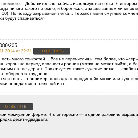
л немного… Действительно, сейчас используются сетки. Я интерес
тогда ничего такого не было, и боролись с откладыванием личинок
и 10). По поводу закрывания летка… Терзают меня смутные сомнения
ки будут спариваться?
080/205
01.2014 at 22:31
· ОТВЕТИТЬ
 есть много тонкостей… Все не перечислишь, тем более, что «се
нь хорош на период опасности роения (матка не может выйти, а без
рытым его не держат. Практикуется также сужение летка — слабая
его оборона затруднена.
 чего есть… например, подсадка «породистой» матки или художес
мьи передается от сильной и т.п.
· ОТВЕТИТЬ
йской жемчужной ферме. Что интересно — в одной раковине выращи
рядка десяти-двадцати.