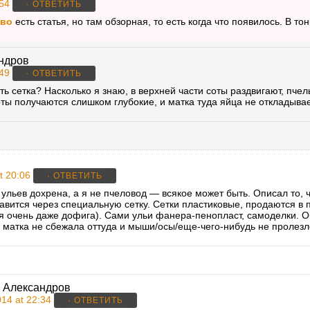
:54
· ОТВЕТИТЬ
тво
есть статья, но там обзорная, то есть когда что появилось. В тон
ндров
:49
· ОТВЕТИТЬ
сть сетка? Насколько я знаю, в верхней части соты раздвигают, пчел
оты получаются слишком глубокие, и матка туда яйца не откладыв
t 20:06
· ОТВЕТИТЬ
 ульев дохрена, а я не пчеловод — всякое может быть. Описал то, 
авится через специальную сетку. Сетки пластиковые, продаются в п
ия очень даже дофига). Сами ульи фанера-пенопласт, самоделки. О
 матка не сбежала оттуда и мыши/осы/еще-чего-нибудь не пролезло
 Александров
14 at 22:34
· ОТВЕТИТЬ