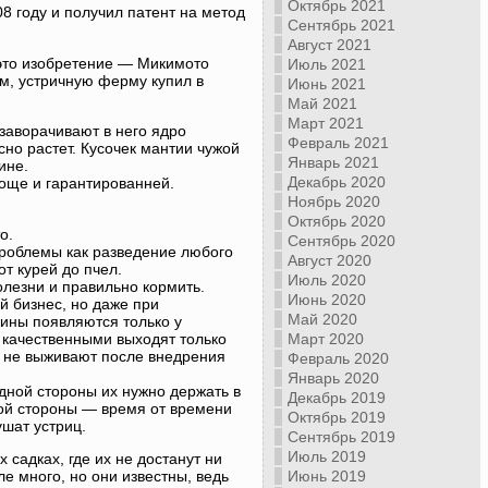
Октябрь 2021
8 году и получил патент на метод
Сентябрь 2021
Август 2021
 это изобретение — Микимото
Июль 2021
-м, устричную ферму купил в
Июнь 2021
Май 2021
Март 2021
 заворачивают в него ядро
Февраль 2021
сно растет. Кусочек мантии чужой
Январь 2021
ине.
Декабрь 2020
роще и гарантированней.
Ноябрь 2020
Октябрь 2020
о.
Сентябрь 2020
роблемы как разведение любого
Август 2020
т курей до пчел.
Июль 2020
олезни и правильно кормить.
Июнь 2020
 бизнес, но даже при
Май 2020
ины появляются только у
 качественными выходят только
Март 2020
ц не выживают после внедрения
Февраль 2020
Январь 2020
одной стороны их нужно держать в
Декабрь 2019
угой стороны — время от времени
Октябрь 2019
ушат устриц.
Сентябрь 2019
Июль 2019
 садках, где их не достанут ни
ле много, но они известны, ведь
Июнь 2019