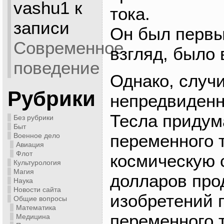
vashu1
к
тока.
записи
Он был первы
Современное
взгляд, было 
поведение
Однако, случ
Рубрики
непредвиденн
Тесла придум
Без рубрики
Быт
переменного т
Военное дело
Авиация
Флот
космическую 
Культурология
Магия
долларов прод
Наука
Новости сайта
изобретений 
Общие вопросы
Математика
переменного 
Медицина