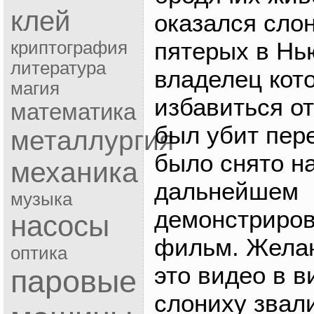
клей
оказался слон
пятерых в Нь
криптография
литература
владелец кот
магия
избавиться от
математика
был убит пер
металлургия
было снято на
механика
дальнейшем
музыка
демонстриров
насосы
фильм. Жела
оптика
это видео в 
паровые
слониху звали