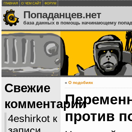
ГЛАВНАЯ
О ЧЕМ САЙТ
ФОРУМ
Попаданцев.нет
база данных в помощь начинающему попа
«
О подобиях
Свежие
Переменн
комментарии
против п
4eshirkot
к
записи