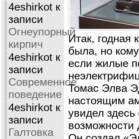
4eshirkot
к
записи
Огнеупорный
Итак, годная 
кирпич
была, но кому
4eshirkot
к
если жилые 
записи
неэлектрифи
Современное
Томас Элва Э
поведение
настоящим а
4eshirkot
к
увидел здесь
записи
возможности 
Галтовка
Он создал «Э