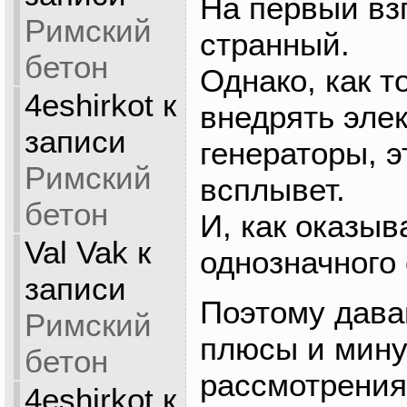
На первый вз
Римский
странный.
бетон
Однако, как т
4eshirkot
к
внедрять эле
записи
генераторы, э
Римский
всплывет.
бетон
И, как оказыв
Val Vak
к
однозначного 
записи
Поэтому дава
Римский
плюсы и мину
бетон
рассмотрения
4eshirkot
к