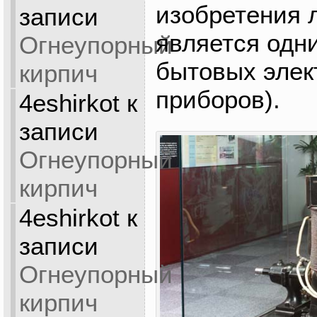
изобретения 
записи
является одн
Огнеупорный
бытовых элек
кирпич
приборов).
4eshirkot
к
записи
Огнеупорный
кирпич
4eshirkot
к
записи
Огнеупорный
кирпич