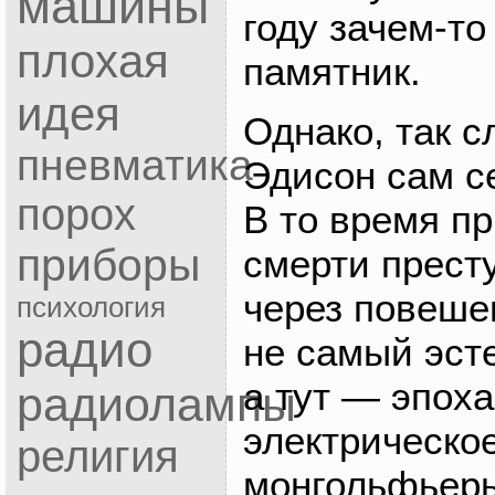
машины
году зачем-то
плохая
памятник.
идея
Однако, так с
пневматика
Эдисон сам с
порох
В то время п
приборы
смерти прест
через повешен
психология
радио
не самый эст
а тут — эпох
радиолампы
электрическо
религия
монгольфьеры