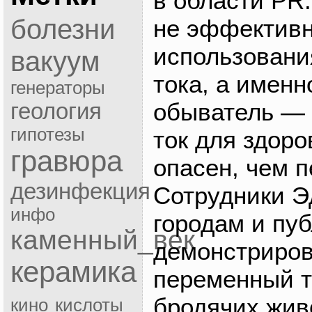
в области PR
болезни
не эффективн
использовани
вакуум
тока, а именн
генераторы
обыватель — 
геология
гипотезы
ток для здоро
гравюра
опасен, чем 
дезинфекция
Сотрудники Э
инфо
городам и пу
каменный_век
демонстриров
керамика
переменный т
бродячих жив
кино
кислоты