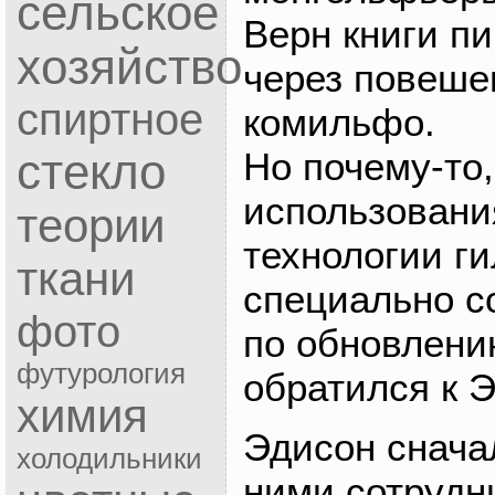
сельское
Верн книги п
хозяйство
через повешен
спиртное
комильфо.
стекло
Но почему-то
использовани
теории
технологии г
ткани
специально с
фото
по обновлени
футурология
обратился к Э
химия
Эдисон снача
холодильники
ними сотрудн