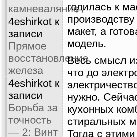
годилась к м
камневаляние
производству
4eshirkot
к
макет, а гото
записи
модель.
Прямое
восстановление
Весь смысл и
железа
что до элект
4eshirkot
к
электричеств
записи
нужно. Сейчас
Борьба за
кухонных ком
точность
стиральных м
— 2: Винт
Тогда с этими