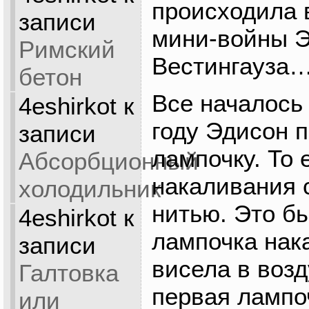
происходила 
записи
мини-войны Э
Римский
Вестингауза
бетон
Все началось 
4eshirkot
к
году Эдисон п
записи
лампочку. То 
Абсорбционный
накаливания 
холодильник
нитью. Это б
4eshirkot
к
лампочка нак
записи
висела в возд
Галтовка
первая лампо
или