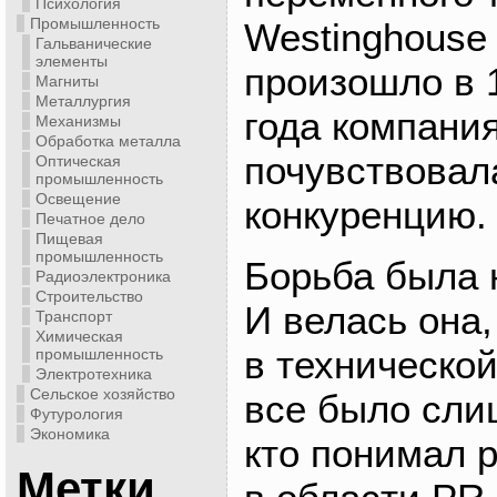
Психология
Промышленность
Westinghouse 
Гальванические
элементы
произошло в 1
Магниты
Металлургия
года компани
Механизмы
Обработка металла
почувствовал
Оптическая
промышленность
Освещение
конкуренцию.
Печатное дело
Пищевая
промышленность
Борьба была 
Радиоэлектроника
Строительство
И велась она,
Транспорт
Химическая
в технической
промышленность
Электротехника
Сельское хозяйство
все было сли
Футурология
Экономика
кто понимал р
Метки