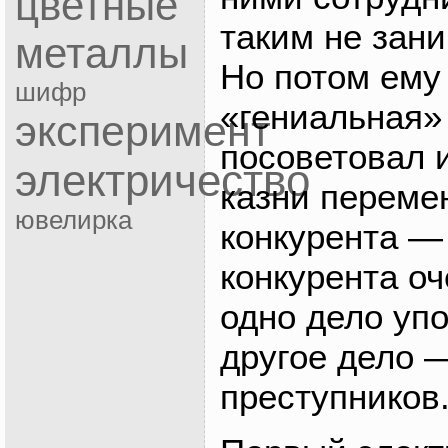
цветные
таким не зани
металлы
Но потом ему
шифр
«гениальная»
эксперимент
посоветовал 
электричество
казни переме
ювелирка
конкурента —
конкурента оч
одно дело упо
другое дело 
преступников