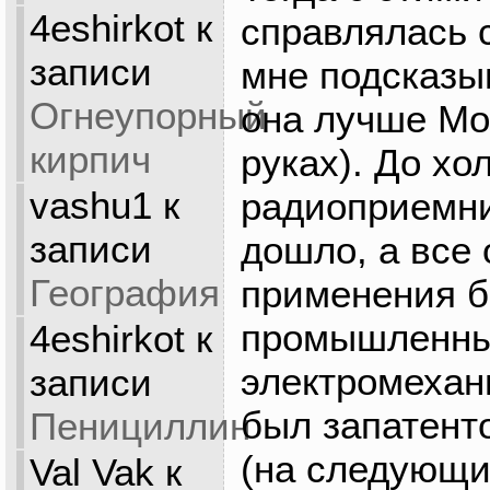
4eshirkot
к
справлялась с
записи
мне подсказыв
Огнеупорный
она лучше Mou
кирпич
руках). До хо
vashu1
к
радиоприемни
записи
дошло, а все
География
применения 
промышленны
4eshirkot
к
электромехан
записи
был запатенто
Пенициллин
(на следующи
Val Vak
к