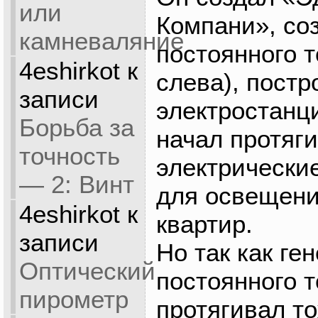
или
Компани», со
камневаляние
постоянного т
4eshirkot
к
слева), постр
записи
электростанц
Борьба за
начал протяг
точность
электрически
— 2: Винт
для освещени
4eshirkot
к
квартир.
записи
Но так как ге
Оптический
постоянного т
пирометр
протягивал т