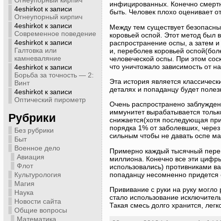
Огнеупорный кирпич
инфицированных. Конечно смертно
4eshirkot
к записи
быть. Человек плохо оценивает о
Огнеупорный кирпич
4eshirkot
к записи
Между тем существует безопасны
Современное поведение
коровьей оспой. Этот метод был 
4eshirkot
к записи
распространение оспы, а затем и 
Галтовка или
и, переболев коровьей оспой(бол
камневаляние
человеческой оспы. При этом соск
что уничтожало зависимость от н
4eshirkot
к записи
Борьба за точность — 2:
Эта история является классическ
Винт
деталях и попаданцу будет полез
4eshirkot
к записи
Оптический пирометр
Очень распространено заблуждени
иммунитет вырабатывается только
Рубрики
снижается(хотя последующая прив
порядка 1% от заболевших, через
Без рубрики
сильным чтобы не давать оспе ма
Быт
Военное дело
Примерно каждый тысячный перено
Авиация
миллиона. Конечно все эти цифры
Флот
использовались) противниками ва
попаданцу несомненно придется 
Культурология
Магия
Прививание с руки на руку могло
Наука
стало использование исключитель
Новости сайта
Такая смесь долго хранится, легк
Общие вопросы
Математика