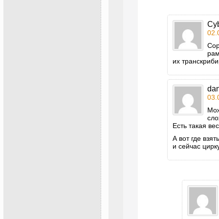
Cy
02.
Сор
рам
их транскриби
da
03.
Мож
сло
Есть такая ве
А вот где взя
и сейчас цир