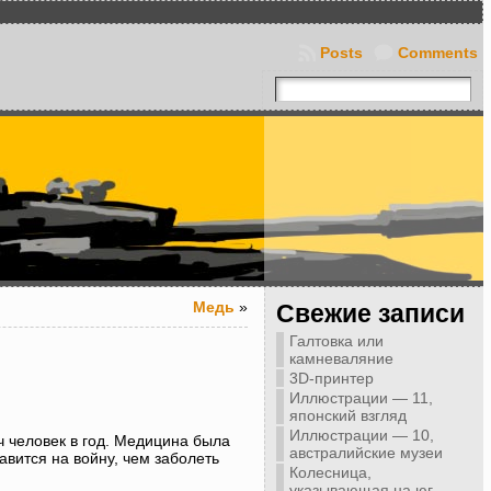
Posts
Comments
Медь
»
Свежие записи
Галтовка или
камневаляние
3D-принтер
Иллюстрации — 11,
японский взгляд
Иллюстрации — 10,
ч человек в год. Медицина была
австралийские музеи
вится на войну, чем заболеть
Колесница,
указывающая на юг