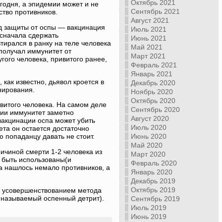
Октябрь 2021
годня, а эпидемии может и не
Сентябрь 2021
ство противников.
Август 2021
д защиты от оспы — вакцинация
Июль 2021
 сначала сдержать
Июнь 2021
тирался в ранку на теле человека
Май 2021
 получал иммунитет от
Март 2021
угого человека, привитого ранее,
Февраль 2021
Январь 2021
как известно, дьявол кроется в
Декабрь 2020
нирования.
Ноябрь 2020
Октябрь 2020
витого человека. На самом деле
Сентябрь 2020
ции иммунитет заметно
Август 2020
вакцинации оспа может убить
Июль 2020
ета он остается достаточно
Июнь 2020
 попаданцу давать не стоит.
Май 2020
ичиной смерти 1-2 человека из
Март 2020
 быть использованы(и
Февраль 2020
а нашлось немало противников, а
Январь 2020
Декабрь 2019
Октябрь 2019
ым усовершенствованием метода
к называемый оспенный детрит).
Сентябрь 2019
Июль 2019
Июнь 2019