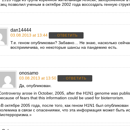
зец позволил ученым в октябре 2002 года воссоздать генную структ
dan14444
03.08.2013 at 13:44
· ОТВЕТИТЬ
Т.е. геном опубликован? Забавно… Не знаю, насколько сейча
восприимчива, но некоторые шансы на пандемию есть.
onosamo
03.08.2013 at 13:50
· ОТВЕТИТЬ
Да, опубликован.
Controversy arose in October, 2005, after the H1N1 genome was publish
because of fears that this information could be used for bioterrorism.
«В октябре 2005 года, после того, как геном H1N1 был опубликован
полемика в связи с опасениями, что эта информация может быть и
биотерроризма.»