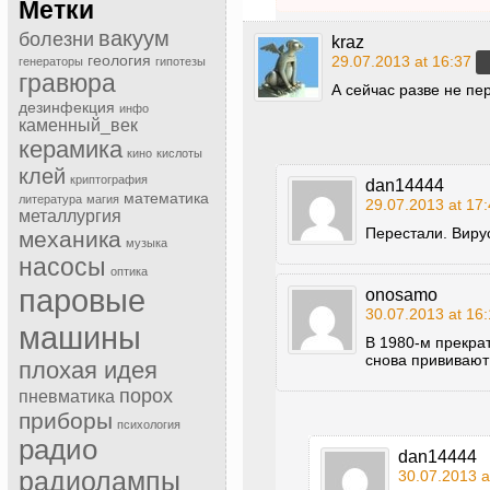
Метки
вакуум
болезни
kraz
геология
29.07.2013 at 16:37
генераторы
гипотезы
гравюра
А сейчас разве не пе
дезинфекция
инфо
каменный_век
керамика
кино
кислоты
клей
криптография
dan14444
математика
литература
магия
29.07.2013 at 17
металлургия
Перестали. Виру
механика
музыка
насосы
оптика
паровые
onosamo
30.07.2013 at 16
машины
В 1980-м прекра
снова прививают
плохая идея
порох
пневматика
приборы
психология
радио
dan14444
радиолампы
30.07.2013 a