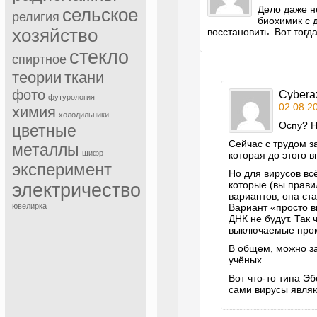
Дело даже н
сельское
религия
биохимик с 
хозяйство
восстановить. Вот тог
стекло
спиртное
теории
ткани
фото
Cybera
футурология
02.08.20
химия
холодильники
Оспу? Н
цветные
Сейчас с трудом з
металлы
шифр
которая до этого 
эксперимент
Но для вирусов вс
которые (вы прави
электричество
вариантов, она ст
ювелирка
Вариант «просто вп
ДНК не будут. Так
выключаемые промо
В общем, можно за
учёных.
Вот что-то типа Э
сами вирусы являю