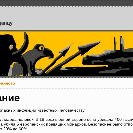
данцу
оянного
ание
опасных инфекций известных человечеству.
иллиарда человек. В 18 веке в одной Европе оспа убивала 400 тыся
па убила 5 европейских правящих монархов. Безопаснее было отпра
т 20% до 60%.