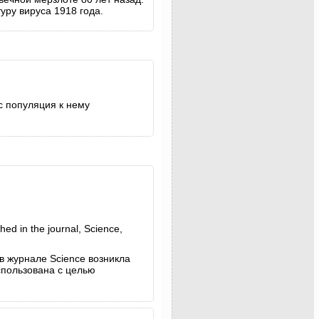
уру вируса 1918 года.
с популяция к нему
ed in the journal, Science,
 в журнале Science возникла
спользована с целью