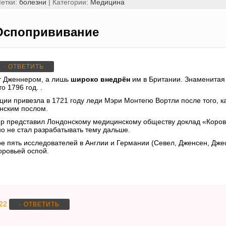
Метки:
болезни
| Категории:
Медицина
Оспопрививание
· ОТВЕТИТЬ
т
Дженнером, а лишь
широко внедрён
им в Британии. Знаменитая
 1796 год. .
и привезла в 1721 году леди Мэри Монтегю Вортли после того, ка
анским послом.
ер представил Лондонскому медицинскому обществу доклад «Коровь
о не стал разрабатывать тему дальше.
е пять исследователей в Англии и Германии (Севел, Дженсен, Джес
ровьей оспой.
:22
· ОТВЕТИТЬ