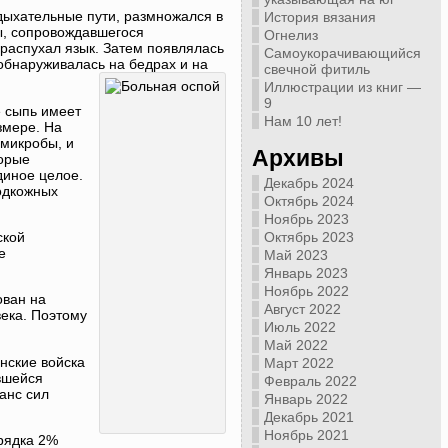
дыхательные пути, размножался в
История вязания
ы, сопровождавшегося
Огнелиз
 распухал язык. Затем появлялась
Самоукорачивающийся
 обнаруживалась на бедрах и на
свечной фитиль
Иллюстрации из книг —
9
е сыпь имеет
Нам 10 лет!
змере. На
 микробы, и
Архивы
торые
диное целое.
Декабрь 2024
одкожных
Октябрь 2024
Ноябрь 2023
ской
Октябрь 2023
е
Май 2023
Январь 2023
Ноябрь 2022
ован на
Август 2022
ека. Поэтому
Июль 2022
Май 2022
нские войска
Март 2022
вшейся
Февраль 2022
анс сил
Январь 2022
Декабрь 2021
Ноябрь 2021
рядка 2%