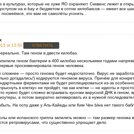
е в культурах, которые не хуже ЯО охраняют. Сиквенс лежит в откр
доступом на e-bay и бюджетом в сотню килобаксов — имеет все шан
да посмеёмся, это вам не самолёты угонять…
x
13 at 13:55
· ОТВЕТИТЬ
ереально. Там геном в двести килобаз.
апилили геном бактерии в 400 килобаз несколькими годами напря
впервые просеквенировала геном человека.
ё сложнее — просто генома будет недостаточно. Вирус не заработа
льно догадались!) кодируются геномом вируса. Причём для конкр
андартными ферментами не будет реплицироваться из-за особеннос
рыснуть в клетку» не пройдёт, так как клетки — не идиоты и прост
 что нужно будет сложно встраивать кусочки вирусной ДНК в геном, 
утеры, а потом аккуратно активировать их в нужной последовател
быть. На оспу даже у Аль-Кайеды или Ким Чен Ына нет такого бабл
болы или испанского гриппа запилить можно — там размер генома в
тся ретровирусами, что существенно упрощает дело.