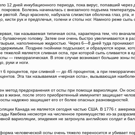
о 12 дней инкубационного периода, пока вирус, попавший через 
х покровов. Болезнь начиналась с внезапного подъема температур
рвотой. Лицо краснело, набухала слизистая оболочка глаз, рта, и
, кисти рук и предплечья, голени и стопы ног. Намного реже сыпь
рвая, так называемая типичная оспа, характерна тем, что вначал
 булавочную головку. Затем они очень быстро увеличиваются в ра
узырьки, наполненные жидкостью. Через 6—8 дней туда проникают
одержимым. Позднее гнойники подсыхают, и образуются корки, ко
е тяжелой является сливная оспа, при которой сыпь сливается в е
спы — геморрагическая. В этом случае возникают большие зоны п
, руки и ноги.
6 процентов, при сливной — до 45 процентов, а при геморрагиче
оцентов. Эта так называемая «черная оспа», вызывающая наиболе
тен метод предохранения от оспы при помощи вариоляции. Он осн
аз в жизни, после этого приобретенный иммунитет защищает челов
 оспы надежно защищает его от более опасных разновидностей.
оляции Канада не является сегодня частью США. В 1776 г. америка
сады Квебека несмотря на численное преимущество из-за разрази
вной вариоляции, эпидемия не затронула английских солдат и бал
 форма человеческой оспы очень тяжело переносится и убивает по