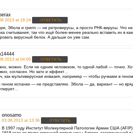
berax
08.2013 at 18:24
· ОТВЕТИТЬ
ри, Эбола и грипп — не ретровирусы, а просто РНК-вирусы. Что не
ка считывания, так что ещё более-менее реально вставить их в ка
ровать вирусный белок. А дальше он уже сам.
n14444
08.2013 at 04:05
· ОТВЕТИТЬ
но, можно. Если не одним человеком, то одной лабой — точно. Хо
жно, согласен. Но зато и эффект…
сч, как мультивирусная инвазия, например — чтобы ручками в геном
ть геном испанки — не представляю. Эбола — да, вариант — но вря
кулирует…
onosamo
03.08.2013 at 13:36
· ОТВЕТИТЬ
В 1997 году Институт Молекулярной Патологии Армии США (AFIP)
1918 года из трупа коренной жительницы Аляски, захороненной в 