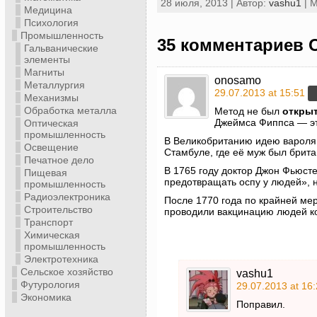
28 июля, 2013 | Автор:
vashu1
| 
Медицина
Психология
Промышленность
35 комментариев 
Гальванические
элементы
Магниты
onosamo
Металлургия
29.07.2013 at 15:51
Механизмы
Обработка металла
Метод не был
откры
Джеймса Фиппса — это
Оптическая
промышленность
В Великобританию идею вароляци
Освещение
Стамбуле, где её муж был брит
Печатное дело
В 1765 году доктор Джон Фьюст
Пищевая
предотвращать оспу у людей», н
промышленность
Радиоэлектроника
После 1770 года по крайней мер
Строительство
проводили вакцинацию людей ко
Транспорт
Химическая
промышленность
Электротехника
Сельское хозяйство
vashu1
Футурология
29.07.2013 at 16
Экономика
Поправил.