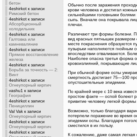
бетон
Обычно после заражения проходил
4eshirkot
к записи
крови человека и достигал кожны
Римский бетон
сильнейшими головными болями и 
4eshirkot
к записи
сыпь. Вначале она покрывала лицо
Абсорбционный
плечах.
холодильник
Различают три формы болезни. Пе
4eshirkot
к записи
вид красных пятнышек размером с
Галтовка или
месте покраснения образуются п
камневаляние
пузырьки наполняются гнойным с
4eshirkot
к записи
впоследствии отваливаются. Боле
Прямое восстановление
Наиболее опасна третья форма о
железа
кровоизлияний, покрывающие лицо
4eshirkot
к записи
Борьба за точность — 2:
При обычной форме оспы умирает 
Винт
смертность достигает 75—100 пр
4eshirkot
к записи
опустошительные эпидемии.
Огнеупорный кирпич
vashu1
к записи
По крайней мере с 10 века извес
География
простом факте — оспой болеют р
4eshirkot
к записи
привитие человеку легкой формы
Пенициллин
Возможно, только благодаря вари
Val Vak
к записи
потерпели поражение во время о
Огнеупорный кирпич
эпидемии оспы. Благодаря поголо
4eshirkot
к записи
сместился в их пользу.
Огнеупорный кирпич
4eshirkot
к записи
К сожалению, даже самая легкая