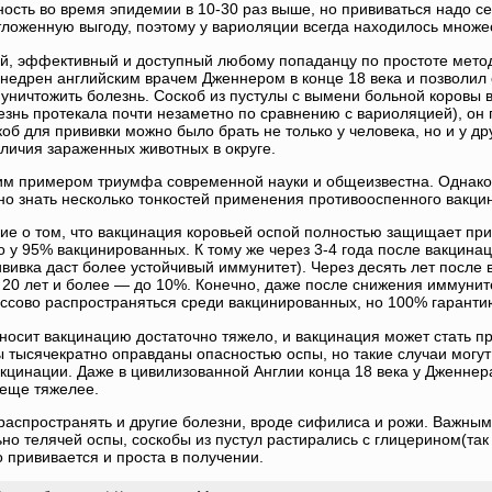
сть во время эпидемии в 10-30 раз выше, но прививаться надо се
тложенную выгоду, поэтому у вариоляции всегда находилось множе
й, эффективный и доступный любому попаданцу по простоте мето
внедрен английским врачем Дженнером в конце 18 века и позволил
уничтожить болезнь. Соскоб из пустулы с вымени больной коровы в
езнь протекала почти незаметно по сравнению с вариоляцией), он
об для прививки можно было брать не только у человека, но и у др
аличия зараженных животных в округе.
им примером триумфа современной науки и общеизвестна. Однако, 
но знать несколько тонкостей применения противооспенного вакци
е о том, что вакцинация коровьей оспой полностью защищает при
 у 95% вакцинированных. К тому же через 3-4 года после вакцина
ивка даст более устойчивый иммунитет). Через десять лет после 
 20 лет и более — до 10%. Конечно, даже после снижения иммунит
ссово распространяться среди вакцинированных, но 100% гарантию
сит вакцинацию достаточно тяжело, и вакцинация может стать пр
 тысячекратно оправданы опасностью оспы, но такие случаи могут
кцинации. Даже в цивилизованной Англии конца 18 века у Дженнер
еще тяжелее.
 распространять и другие болезни, вроде сифилиса и рожи. Важн
но телячей оспы, соскобы из пустул растирались с глицерином(та
о прививается и проста в получении.