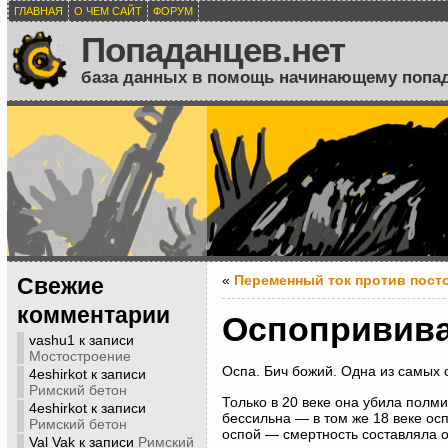
ГЛАВНАЯ
О ЧЕМ САЙТ
ФОРУМ
Попаданцев.нет
база данных в помощь начинающему попа
«
Переменный ток против пост
Свежие
комментарии
Оспопривив
vashu1
к записи
Мостостроение
Оспа. Бич божий. Одна из самых 
4eshirkot
к записи
Римский бетон
Только в 20 веке она убила полм
4eshirkot
к записи
бессильна — в том же 18 веке ос
Римский бетон
оспой — смертность составляла о
Val Vak
к записи
Римский