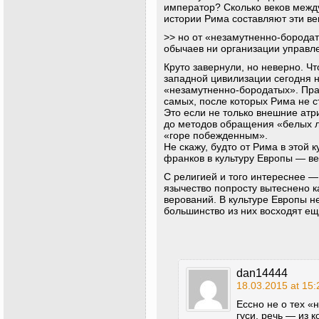
император? Сколько веков межд
истории Рима составляют эти ве
>> но от «незамутненно-бородат
обычаев ни организации управл
Круто завернули, но неверно. Ч
западной цивилизации сегодня 
«незамутненно-бородатых». Прав
самых, после которых Рима не с
Это если не только внешние атри
до методов обращения «белых 
«горе побежденным».
Не скажу, будто от Рима в этой 
франков в культуру Европы — ве
С религией и того интереснее —
язычество попросту вытеснено 
верований. В культуре Европы н
большинство из них восходят ещ
dan14444
18.03.2015 at 15:
Ессно не о тех «
гуси, речь — из 