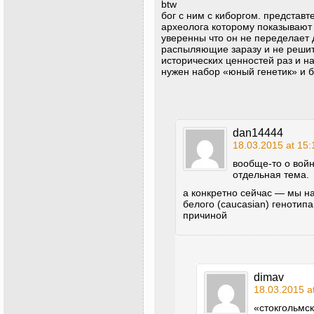
btw
бог с ним с киборгом. представт
археолога которому показывают
уверенны что он не переделает
распыляющие заразу и не решит
исторических ценностей раз и н
нужен набор «юный генетик» и 
dan14444
18.03.2015 at 15:
вообще-то о войн
отдельная тема.
а конкретно сейчас — мы н
белого (caucasian) генотип
причиной
dimav
18.03.2015 a
«стокгольмс