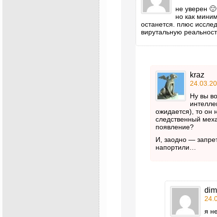
не уверен 🙂
но как мини
останется. плюс исслед
вирутальную реальност
kraz
24.03.20
Ну вы в
интеллек
ожидается), то он 
следственный меха
появление?
И, заодно — запрет
напортили…
dim
24.
я н