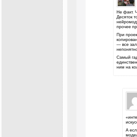
Не факт. 
Десяток т
нейромод
прочее пр
При проек
копирован
— все зал
непонятно
Самый га
единствен
ним на ко
«инте
искус
А есл
модел