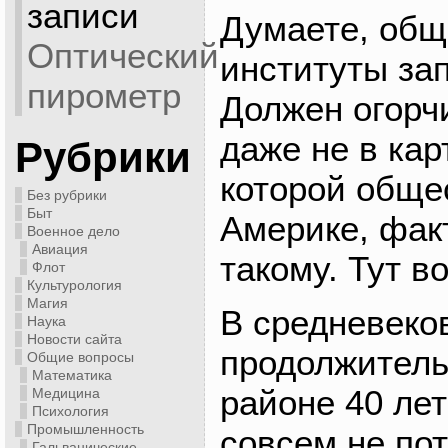
записи
Думаете, об
Оптический
институты зап
пирометр
Должен огорчи
даже не в кар
Рубрики
которой обще
Без рубрики
Быт
Америке, факт
Военное дело
Авиация
такому. Тут в
Флот
Культурология
Магия
В средневеко
Наука
Новости сайта
продолжитель
Общие вопросы
Математика
районе 40 ле
Медицина
Психология
Промышленность
совсем не пот
Гальванические