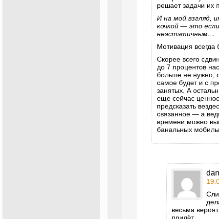
решает задачи их 
И на мой взгляд,
кочкой — это есл
неэстэтичным…
Мотивация всегда б
Скорее всего сдвин
до 7 процентов на
больше не нужно, с
самое будет и с п
занятых. А осталь
еще сейчас ценнос
предсказать везде
связанное — а вед
времени можно вык
банальных мобильн
da
19.
Сли
дел
весьма вероят
придёт.