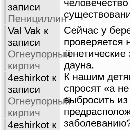
человечество
записи
существовани
Пенициллин
Сейчас у бер
Val Vak
к
проверяется 
записи
генетические 
Огнеупорный
дауна.
кирпич
К нашим детя
4eshirkot
к
спросят «а не
записи
выбросить из
Огнеупорный
предрасполож
кирпич
заболеванию?
4eshirkot
к