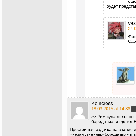
еще
будет предста
vas
24.
Фиг
Сар
Keincross
18.03.2015 at 14:36
>> Рим куда дольше 
бородатые, и где тот 
Простейшая задачка на знание ис
«незамутнённых-бородатых» и в