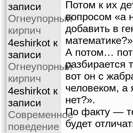
Потом к их де
записи
вопросом «а н
Огнеупорный
добавить в ге
кирпич
математике?»
4eshirkot
к
А потом… пот
записи
разбирается 
Огнеупорный
вот он с жабр
кирпич
человеком, а 
4eshirkot
к
нет?».
записи
По факту — т
Современное
будет отличат
поведение