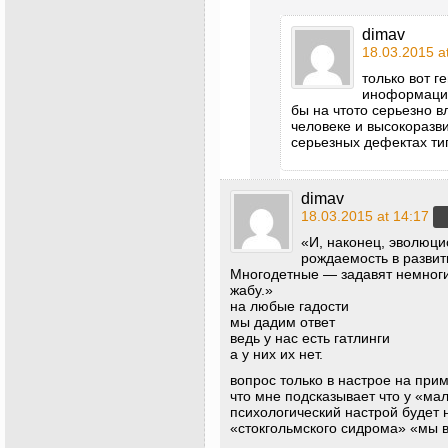
dimav
18.03.2015 a
только вот 
иноформации
бы на чтото серьезно в
человеке и высокоразви
серьезных дефектах ти
dimav
18.03.2015 at 14:17
«И, наконец, эволюци
рождаемость в разви
Многодетные — задавят немноги
жабу.»
на любые гадости
мы дадим ответ
ведь у нас есть гатлинги
а у них их нет.
вопрос только в настрое на при
что мне подсказывает что у «ма
психологический настрой будет 
«стокгольмского сидрома» «мы 