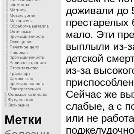
элементы
доживали до 
Магниты
Металлургия
престарелых 
Механизмы
Обработка металла
мало. Эти пр
Оптическая
промышленность
Освещение
выплыли из-з
Печатное дело
Пищевая
детской смерт
промышленность
Радиоэлектроника
из-за высоког
Строительство
Транспорт
приспособлен
Химическая
промышленность
Электротехника
Сейчас же вы
Сельское хозяйство
Футурология
слабые, а с 
Экономика
или не работ
Метки
поджелудочно