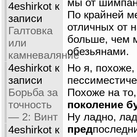
мы от шимпан
4eshirkot
к
По крайней м
записи
отличных от н
Галтовка
больше, чем 
или
обезьянами.
камневаляние
4eshirkot
к
Но я, похоже,
записи
пессиместиче
Борьба за
Похоже на то
точность
поколение б
— 2: Винт
Ну ладно, ла
пред
последн
4eshirkot
к