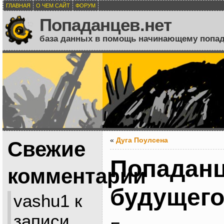
ГЛАВНАЯ
О ЧЕМ САЙТ
ФОРУМ
Попаданцев.нет
база данных в помощь начинающему попа
«
Дуга Поулсена
Свежие
Попаданц
комментарии
будущего
vashu1
к
записи