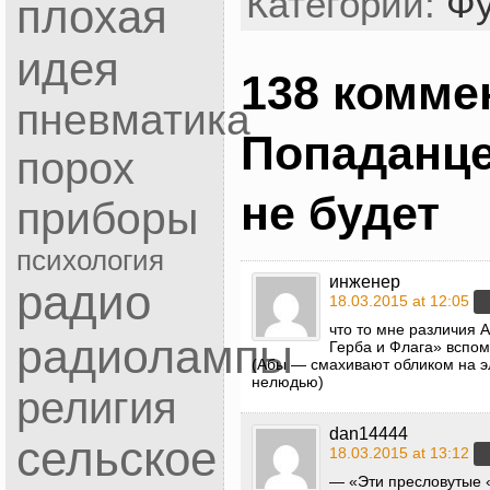
Категории:
Фу
плохая
идея
138 комме
пневматика
Попаданце
порох
не будет
приборы
психология
инженер
радио
18.03.2015 at 12:05
что то мне различия 
радиолампы
Герба и Флага» вспо
(Абы — смахивают обликом на э
нелюдью)
религия
dan14444
сельское
18.03.2015 at 13:12
— «Эти пресловутые «