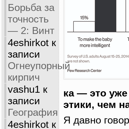
Борьба за
точность
— 2: Винт
4eshirkot
к
записи
Огнеупорный
кирпич
vashu1
к
ка — это уже
записи
этики, чем н
География
Я давно говор
4eshirkot
к