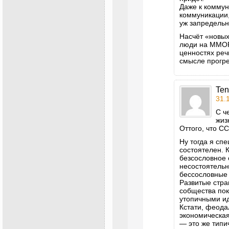
Даже к коммун
коммуникации,
уж запредель
Насчёт «новых
люди на MMOR
ценностях реч
смысле прогр
Ten
31.
С ч
жиз
Оттого, что С
Ну тогда я сп
состоятелен. 
безсословное
несостоятельн
бессословные 
Развитые стр
собщества по
утопичными и
Кстати, феода
экономическая
— это же типи