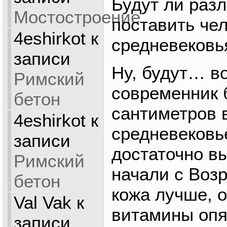
Будут ли раз
Мостостроение
поставить чел
4eshirkot
к
средневековь
записи
Ну, будут… в
Римский
современник 
бетон
сантиметров 
4eshirkot
к
средневековь
записи
достаточно в
Римский
начали с Воз
бетон
кожа лучше, о
Val Vak
к
витамины опя
записи