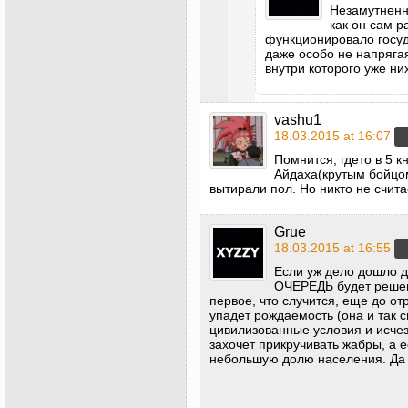
Незамутненн
как он сам 
функционировало госуд
даже особо не напрягая
внутри которого уже н
vashu1
18.03.2015 at 16:07
Помнится, гдето в 5 
Айдаха(крутым бойцом
вытирали пол. Но никто не счит
Grue
18.03.2015 at 16:55
Если уж дело дошло д
ОЧЕРЕДЬ будет решен
первое, что случится, еще до о
упадет рождаемость (она и так с
цивилизованные условия и исчез
захочет прикручивать жабры, а е
небольшую долю населения. Да