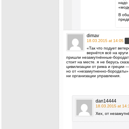
надо 
«мод
В общ
пред
dimav
18.03.2015 at 14:05
«Так что подует вете
вернётся всё на круг
пришли незамутнённые-бородаты
стоит на месте. я не берусь ска
цивилизации от рима и греции —
но от «незамутненно-бородаты» 
ни организации управления.
dan14444
18.03.2015 at 14:
Хех, от незамутн