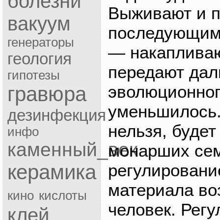
болезни
Выживают и п
вакуум
последующим 
генераторы
— накапливаю
геология
передают дал
гипотезы
эволюционног
гравюра
уменьшилось.
дезинфекция
нельзя, будет
инфо
каменный_век
монарших сем
регулировани
керамика
материала во
кино
кислоты
человек. Рег
клей