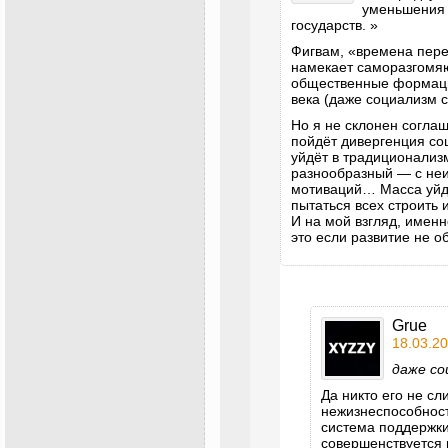
уменьшения
государств. »
Фигвам, «времена пере
намекает саморазгомяю
общественные формаци
века (даже социализм с
Но я не склонен соглаш
пойдёт дивергенция соц
уйдёт в традиционализ
разнообразный — с неи
мотиваций… Масса уйд
пытаться всех строить
И на мой взгляд, имен
это если развитие не 
Grue
18.03.20
даже со
Да никто его не сл
нежизнеспособност
система поддержки
совершенствуется 