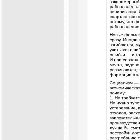
закономерный 
рабовладельче
цивилизация. 
спартанских г
потому, что ф
рабовладение
Новые формац
сразу. Иногда
загибаются, м
учитывая оши
ошибки — и то
И при совпаде
места, лидеро
развиваются, 
формации в кл
Социализм — 
экономическая
почему:
1. Не требует
Не нужно тупо
устаревание, 
отходов, расх
завлекательны
производствен
лучше бы смот
постройки дос
разгребанию т