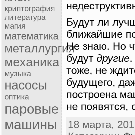
недеструктив
криптография
литература
Будут ли луч
магия
ближайшие п
математика
Не знаю. Но 
металлургия
будут
другие
.
механика
тоже, не ждит
музыка
будущего, да
насосы
построена ма
оптика
не появятся,
паровые
машины
18 марта, 201