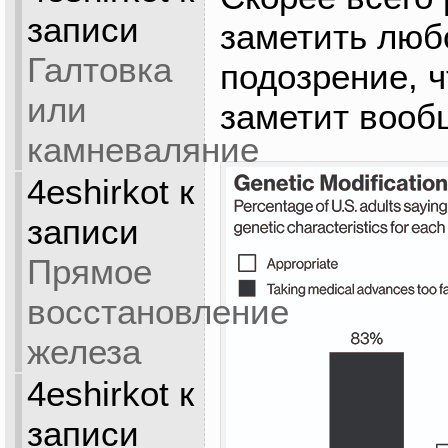
записи
заметить любо
Галтовка
подозрение, ч
или
заметит вооб
камневаляние
4eshirkot
к
записи
Прямое
восстановление
железа
4eshirkot
к
записи