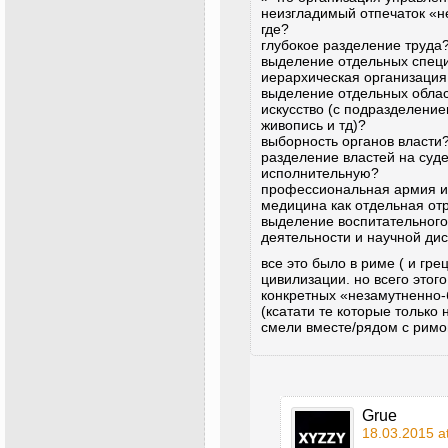
неизгладимый отпечаток «
где?
глубокое разделение труда
выделение отдельных спец
иерархическая организация
выделение отдельных област
искусство (с подразделение
живопись и тд)?
выборность органов власти
разделение властей на суд
исполнительную?
профессиональная армия и
медицина как отдельная отр
выделение воспитательного
деятельности и научной ди
все это было в риме ( и гре
цивилизации. но всего этого
конкретных «незамутненно-
(ксатати те которые только
смели вместе/рядом с римо
Grue
18.03.2015 a