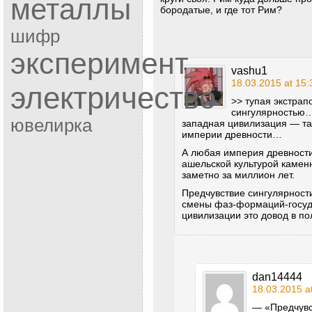
металлы
бородатые, и где тот Рим?
шифр
эксперимент
vashu1
18.03.2015 at 15:
электричество
>> тупая экстрап
сингулярностью
ювелирка
западная цивилизация — та
империи древности…
А любая империя древности
ашельской культурой каменн
заметно за миллион лет.
Предчувствие сингулярност
смены фаз-формаций-госуд
цивилизации это довод в по
dan14444
18.03.2015 a
— «Предчувс