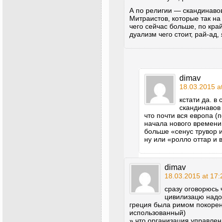
А по религии — скандинаво
Митраистов, которые так на
чего сейчас больше, по кра
дуализм чего стоит, рай-а
dimav
18.03.2015 a
кстати да. в
скандинавов 
что почти вся европа (
начала нового времени 
больше «сенус трувор 
ну или «ролло оттар и
dimav
18.03.2015 at 17:
сразу оговорюсь
цивилизацю надо
греция была римом покорен
использованный)
» что организация управлен