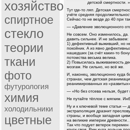
хозяйство
детской смертности. »
Тут где-то ляп. Детская смертно
учёте средняя продолжительнос
спиртное
Сейчас-то не везде до 40 при т
— «Давление эволюционного отс
стекло
Не совсем. Оно изменилось, да.
давить сильнее. И не забываем:
теории
1) дефективный выживший, но 
покойник. А из явно дефективны
нашедших (за счёт каких-то бону
ткани
потомства весьма велика.
2) Повысилась выживаемость де
мозгам. Не сильно, но всё же.
фото
И, наконец, эволюционно куда б
странах, чем детская реанимац
реанимированных из «развитых» 
футурология
— «Но без отсева нельзя, будет
химия
Не путайте тёплое с мягким. И
Ну и к ключевой теме статьи — д
холодильники
экстраполяция дразнит пресло
страны, и вообще западная циви
цветные
на великие империи древности
Так что подует ветерок перемен 
круги своя. Рим куда дольше п