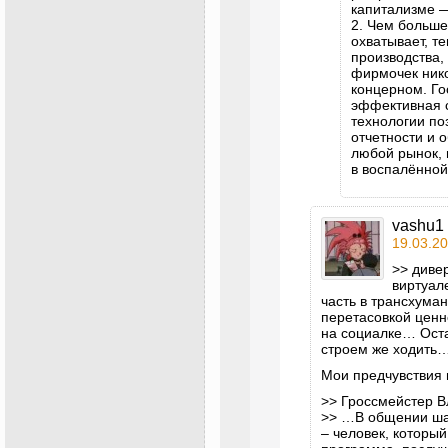
капитализме —
2. Чем больше
охватывает, т
производства,
фирмочек нико
концерном. Го
эффективная 
технологии по
отчетности и 
любой рынок, 
в воспалённой
vashu1
19.03.20
>> диве
виртуал
часть в трансхума
перетасовкой ценн
на социалке… Оста
строем же ходить
Мои предчувствия
>> Гроссмейстер В
>> …В общении ша
– человек, которы