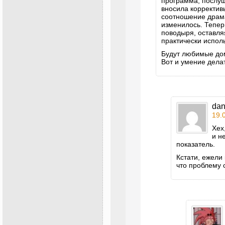
программа, послуш
вносила корректив
соотношение драм
изменилось. Тепер
поводыря, оставля
практически испол
Будут любимые до
Вот и умение дела
da
19.
Хех
и н
показатель.
Кстати, ежели
что проблему 