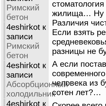
стоматология
Римский
жилища… Ну и
бетон
Различия чис
4eshirkot
к
Если взять ре
записи
средневековья
Римский
разницы не б
бетон
А если поста
4eshirkot
к
современного
записи
человека из б
Абсорбционный
сотен лет?…
холодильник
4eshirkot
к
Скорее всего