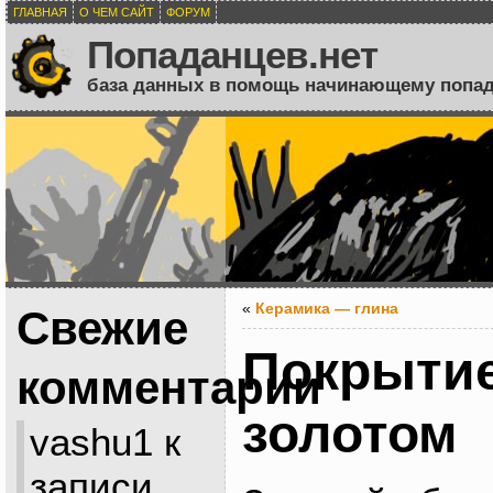
ГЛАВНАЯ
О ЧЕМ САЙТ
ФОРУМ
Попаданцев.нет
база данных в помощь начинающему попа
«
Керамика — глина
Свежие
Покрытие
комментарии
золотом
vashu1
к
записи