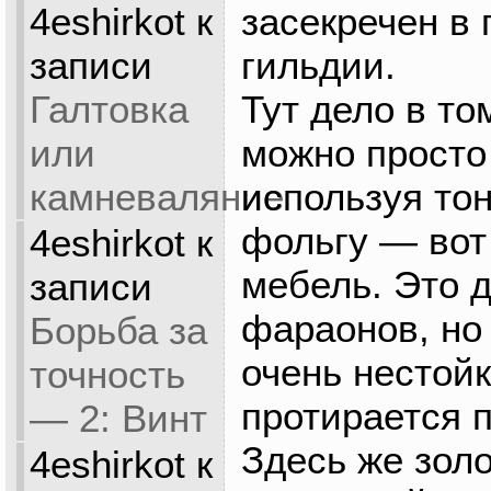
засекречен в 
4eshirkot
к
гильдии.
записи
Тут дело в то
Галтовка
можно просто
или
используя то
камневаляние
фольгу — вот
4eshirkot
к
мебель. Это 
записи
фараонов, но
Борьба за
очень нестойк
точность
протирается 
— 2: Винт
Здесь же золо
4eshirkot
к