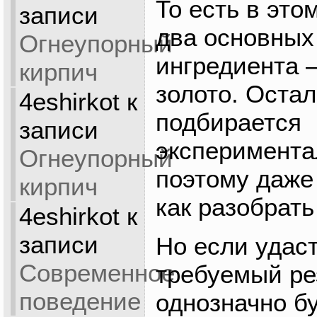
То есть в это
записи
два основных
Огнеупорный
ингредиента 
кирпич
золото. Остал
4eshirkot
к
подбирается
записи
эксперимента
Огнеупорный
поэтому даже
кирпич
как разобрать
4eshirkot
к
записи
Но если удас
Современное
требуемый ре
поведение
однозначно б