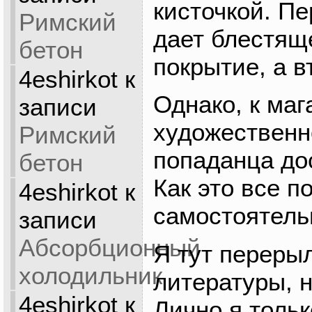
кисточкой. П
Римский
дает блестящ
бетон
покрытие, а 
4eshirkot
к
Однако, к ма
записи
художественн
Римский
попаданца дос
бетон
Как это все п
4eshirkot
к
самостоятел
записи
Абсорбционный
Я тут переры
холодильник
литературы, 
4eshirkot
к
Лично я тольк