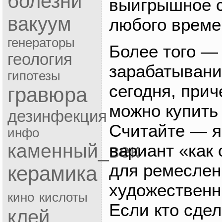
болезни
выигрышное с
вакуум
любого време
генераторы
Более того — 
геология
зарабатывани
гипотезы
сегодня, прич
гравюра
можно купить
дезинфекция
Считайте — я
инфо
каменный_век
вариант «как 
для ремеслен
керамика
художествен
кино
кислоты
Если кто сдел
клей