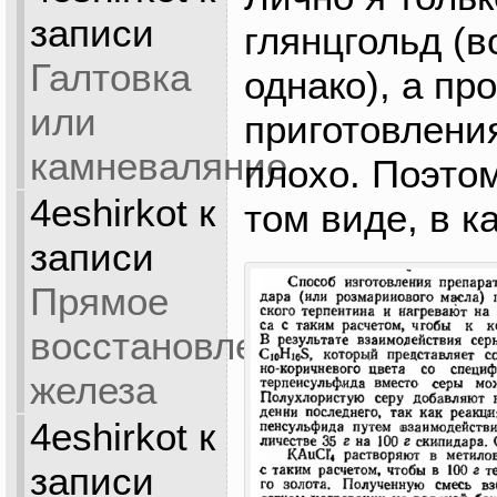
записи
глянцгольд (в
Галтовка
однако), а пр
или
приготовлени
камневаляние
плохо. Поэто
4eshirkot
к
том виде, в к
записи
Прямое
восстановление
железа
4eshirkot
к
записи