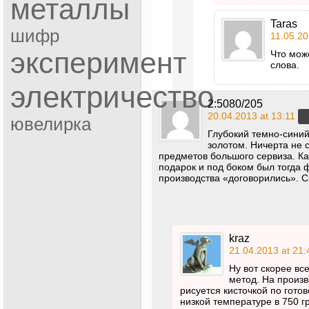
металлы
Taras
шифр
11.05.20
эксперимент
Что може
слова.
электричество
2:5080/205
20.04.2013 at 13:11
ювелирка
Глубокий темно-синий
золотом. Ничерта не с
предметов большого сервиза. Ка
подарок и под боком был тогда 
производства «договорились». 
kraz
21.04.2013 at 21:
Ну вот скорее вс
метод. На произ
рисуется кисточкой по гото
низкой температуре в 750 г