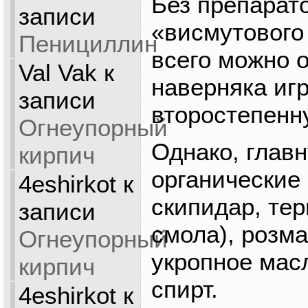
Без препарат
записи
«висмутового
Пенициллин
всего можно 
Val Vak
к
наверняка иг
записи
второстепенн
Огнеупорный
Однако, глав
кирпич
органические
4eshirkot
к
скипидар, тер
записи
смола), розм
Огнеупорный
укропное мас
кирпич
спирт.
4eshirkot
к