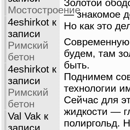
Золотой обод
Мостостроение
— знакомое д
4eshirkot
к
Но как это де
записи
Современную 
Римский
будем, там зо
бетон
быть.
4eshirkot
к
Поднимем со
записи
технологии и
Римский
Сейчас для э
бетон
жидкости — г
Val Vak
к
полиргольд. 
записи