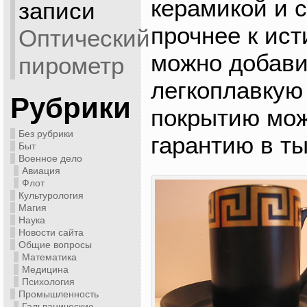
керамикой и с
записи
прочнее к ист
Оптический
можно добави
пирометр
легкоплавкую 
Рубрики
покрытию мож
Без рубрики
гарантию в ты
Быт
Военное дело
Авиация
Флот
Культурология
Магия
Наука
Новости сайта
Общие вопросы
Математика
Медицина
Психология
Промышленность
Гальванические