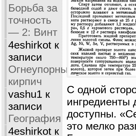
Борьба за
точность
— 2: Винт
4eshirkot
к
записи
Огнеупорный
кирпич
С одной стор
vashu1
к
ингредиенты 
записи
доступны. «С
География
это мелко ра
4eshirkot
к