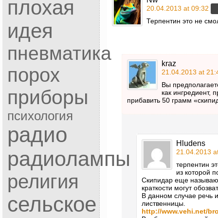
плохая
20.04.2013 at 09:32
Терпентин это не смо
идея
пневматика
kraz
порох
21.04.2013 at 21:
Вы предполагаете
приборы
как ингредиент, 
прибавить 50 грамм «скипи
психология
радио
Hludens
радиолампы
21.04.2013 a
терпентин эт
из которой п
религия
Скипидар еще называю
краткости могут обозват
В данном случае речь 
сельское
лиственницы.
http://www.vehi.net/br