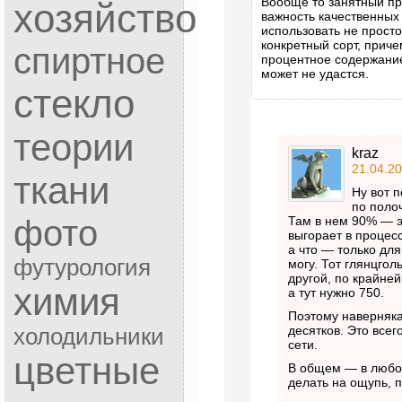
Вообще то занятный пр
хозяйство
важность качественных
использовать не просто
конкретный сорт, приче
спиртное
процентное содержание
может не удастся.
стекло
теории
kraz
21.04.20
ткани
Ну вот п
по поло
фото
Там в нем 90% — э
выгорает в процесс
а что — только для
футурология
могу. Тот глянцгол
другой, по крайней
химия
а тут нужно 750.
Поэтому наверняка
десятков. Это всег
холодильники
сети.
цветные
В общем — в любом
делать на ощупь, п