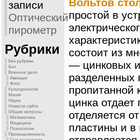
Вольтов сто
записи
простой в уст
Оптический
электрическог
пирометр
характеристи
Рубрики
состоит из м
Без рубрики
— цинковых и
Быт
Военное дело
разделенных 
Авиация
Флот
пропитанной 
Культурология
Магия
цинка отдает 
Наука
Новости сайта
отделяется от
Общие вопросы
Математика
Медицина
пластины и в
Психология
Промышленность
отправляется
Гальванические