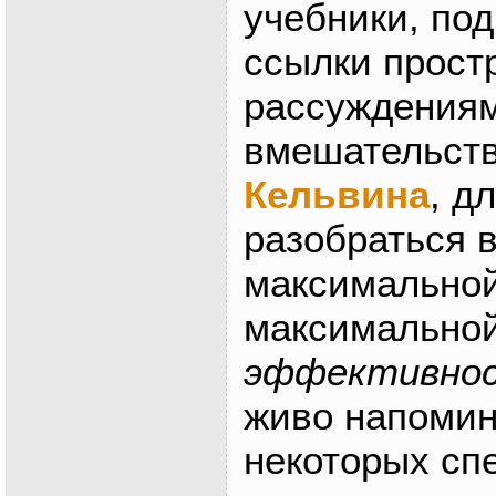
учебники, под
ссылки прос
рассуждениям
вмешательст
Кельвина
, д
разобраться 
максимально
максимально
эффективно
живо напомин
некоторых сп