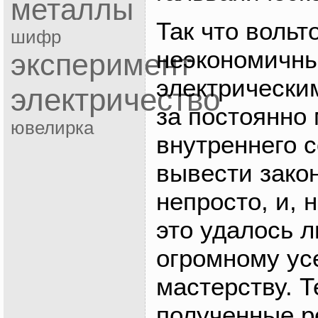
металлы
Так что вольт
шифр
неэкономичны
эксперимент
электрически
электричество
за постоянно
ювелирка
внутреннего 
вывести зако
непросто, и, 
это удалось 
огромному ус
мастерству. Т
полученные р