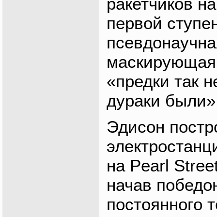
ракетчиков н
первой ступе
псевдонаучна
маскирующая
«предки так н
дураки были»
Эдисон постр
электростанц
на Pearl Stre
начав победо
постоянного т