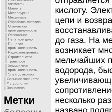
элементы
кислоту. Элек
Магниты
Металлургия
цепи и возвр
Механизмы
Обработка металла
Оптическая
восстанавлив
промышленность
Освещение
до газа. На м
Печатное дело
Пищевая
возникает мн
промышленность
Радиоэлектроника
Строительство
мельчайших п
Транспорт
Химическая
водорода, бы
промышленность
Электротехника
увеличивающ
Сельское хозяйство
Футурология
сопротивлени
Экономика
Метки
несколько раз
названо поля