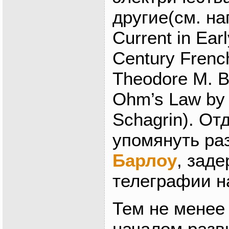
другие(см. на
Current in Ear
Century Frenc
Theodore M. B
Ohm’s Law by 
Schagrin). От
упомянуть ра
Барлоу
, зад
телеграфии на
Тем не менее 
началом разв