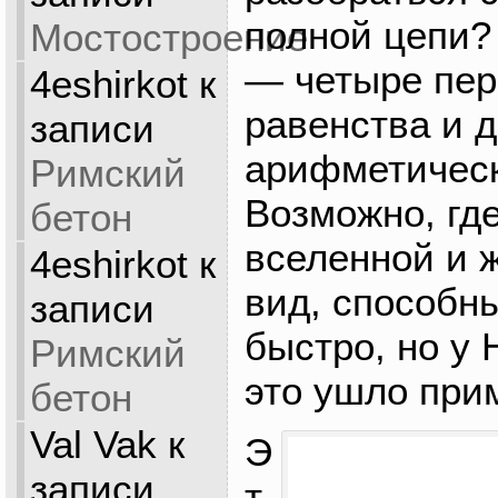
полной цепи
Мостостроение
— четыре пер
4eshirkot
к
равенства и 
записи
арифметическ
Римский
Возможно, гд
бетон
вселенной и 
4eshirkot
к
вид, способны
записи
быстро, но у 
Римский
это ушло при
бетон
Val Vak
к
Э
записи
т