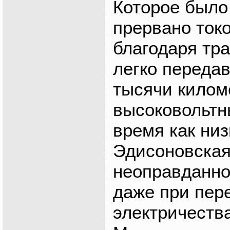
Которое было
прервано то
благодаря тр
легко передав
тысячи килом
высоковольтн
время как ни
Эдисоновская
неоправданно
даже при пер
электричества