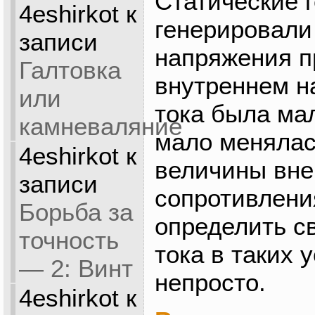
Статические 
4eshirkot
к
генерировали
записи
напряжения п
Галтовка
внутреннем н
или
тока была ма
камневаляние
мало менялас
4eshirkot
к
величины вне
записи
сопротивлени
Борьба за
определить с
точность
тока в таких 
— 2: Винт
непросто.
4eshirkot
к