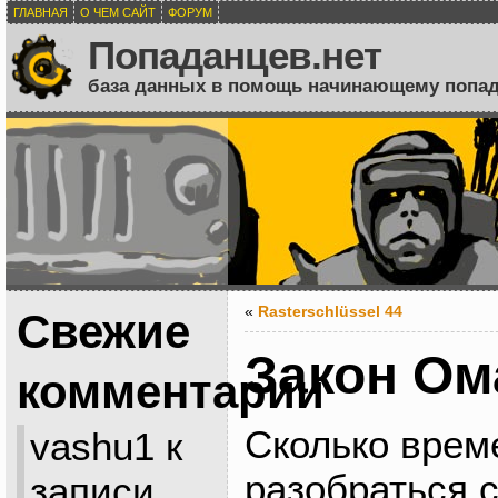
ГЛАВНАЯ
О ЧЕМ САЙТ
ФОРУМ
Попаданцев.нет
база данных в помощь начинающему попа
«
Rasterschlüssel 44
Свежие
Закон Ом
комментарии
Сколько врем
vashu1
к
разобраться 
записи