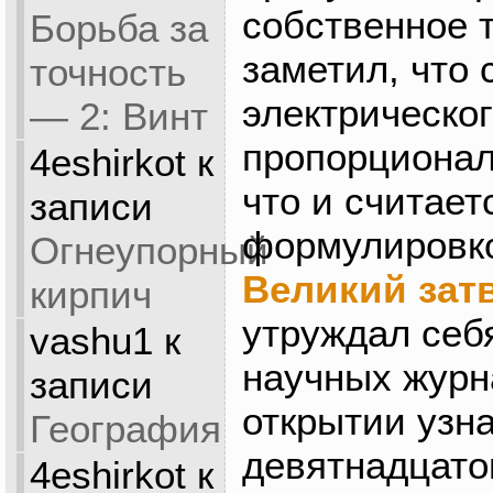
собственное 
Борьба за
заметил, что 
точность
электрическо
— 2: Винт
пропорционал
4eshirkot
к
что и считает
записи
формулировко
Огнеупорный
Великий зат
кирпич
утруждал себ
vashu1
к
научных журна
записи
открытии узн
География
девятнадцато
4eshirkot
к