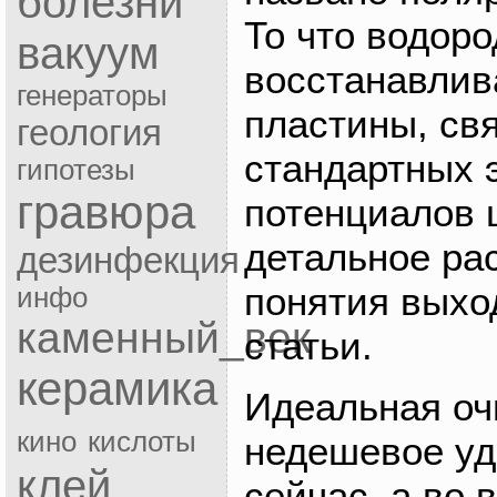
болезни
То что водоро
вакуум
восстанавлив
генераторы
пластины, св
геология
стандартных 
гипотезы
гравюра
потенциалов 
детальное ра
дезинфекция
понятия выхо
инфо
каменный_век
статьи.
керамика
Идеальная оч
кино
кислоты
недешевое уд
клей
сейчас, а во 