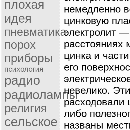
плохая
немедленно в
идея
цинковую пла
пневматика
электролит —
расстояниях 
порох
цинка и част
приборы
его поверхнос
психология
электрическо
радио
невелико. Эт
радиолампы
расходовали ц
религия
либо полезно
сельское
названы мес