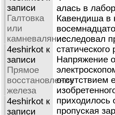
записи
алась в лабо
Галтовка
Кавендиша в 
или
восемнадцато
камневаляние
исследовал п
статического 
4eshirkot
к
Напряжение о
записи
электроскопом
Прямое
отсутствием 
восстановление
изобретенног
железа
приходилось 
4eshirkot
к
пропуская за
записи