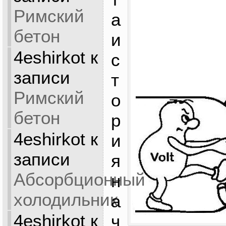
Римский
а
бетон
и
4eshirkot
к
с
записи
т
Римский
о
бетон
р
4eshirkot
к
и
записи
я
Абсорбционный
н
холодильник
а
4eshirkot
к
ч