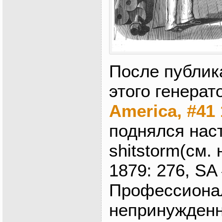
После публик
этого генерат
America, #41 
поднялся нас
shitstorm(см.
1879: 276, SA 
Профессионал
непринужденн