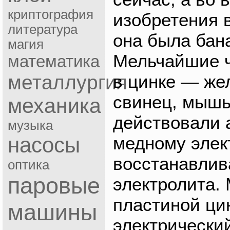
криптография
изобретения 
литература
она была бан
магия
Мельчайшие ч
математика
в цинке — жел
металлургия
свинец, мышь
механика
действовали 
музыка
медному элек
насосы
восстанавлив
оптика
паровые
электролита.
пластиной ци
машины
электрический