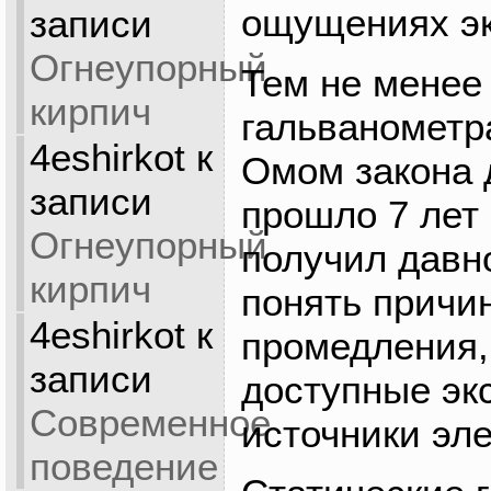
ощущениях эк
записи
Огнеупорный
Тем не менее
кирпич
гальванометр
4eshirkot
к
Омом закона 
записи
прошло 7 лет
Огнеупорный
получил давно
кирпич
понять причин
4eshirkot
к
промедления,
записи
доступные эк
Современное
источники эле
поведение