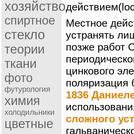
хозяйство
действием(loca
спиртное
Местное дейс
стекло
устранять лиш
позже работ 
теории
периодическо
ткани
цинкового эле
фото
поляризация 
футурология
1836 Даниел
химия
использовани
холодильники
сложного ус
цветные
гальваническ