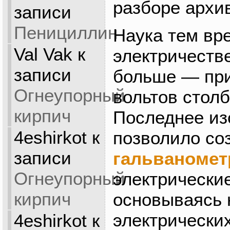
разборе архи
записи
Пенициллин
Наука тем вр
Val Vak
к
электричеств
записи
больше — при
Огнеупорный
вольтов столб
кирпич
Последнее из
4eshirkot
к
позволило со
записи
гальваномет
Огнеупорный
электрически
кирпич
основываясь 
электрических
4eshirkot
к