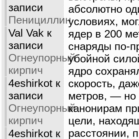
записи
абсолютно од
Пенициллин
условиях, мог
Val Vak
к
ядер в 200 ме
записи
снаряды по-п
Огнеупорный
убойной сило
кирпич
ядро сохраня
4eshirkot
к
скорость, даж
записи
метров, — но
Огнеупорный
канонирам пр
кирпич
цели, находя
расстоянии, 
4eshirkot
к