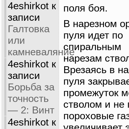
4eshirkot
к
поля боя.
записи
В нарезном о
Галтовка
пуля идет по
или
спиральным
камневаляние
нарезам ство
4eshirkot
к
Врезаясь в на
записи
пуля закрыва
Борьба за
промежуток 
точность
стволом и не 
— 2: Винт
пороховые га
4eshirkot
к
увеличивает 