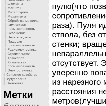
пулю(что поз
элементы
Магниты
Металлургия
сопротивлени
Механизмы
Обработка металла
раза). Пуля и
Оптическая
промышленность
ствола, без о
Освещение
Печатное дело
стенки; враще
Пищевая
промышленность
Радиоэлектроника
непараллельн
Строительство
Транспорт
отсутствует. 
Химическая
промышленность
уверенно поп
Электротехника
Сельское хозяйство
Футурология
из нарезного 
Экономика
расстояния н
Метки
метров(лучши