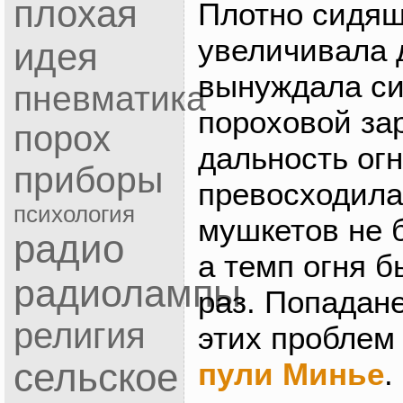
плохая
Плотно сидящ
увеличивала 
идея
вынуждала си
пневматика
пороховой зар
порох
дальность ог
приборы
превосходила
психология
мушкетов не 
радио
а темп огня б
радиолампы
раз. Попадан
религия
этих проблем
сельское
пули Минье
.