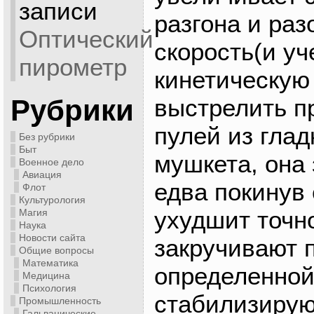
записи
разгона и раз
Оптический
скорость(и уч
пирометр
кинетическую
выстрелить п
Рубрики
пулей из глад
Без рубрики
Быт
мушкета, она
Военное дело
Авиация
едва покинув 
Флот
Культурология
ухудшит точн
Магия
Наука
Новости сайта
закручивают 
Общие вопросы
Математика
определенной
Медицина
Психология
стабилизирую
Промышленность
Гальванические