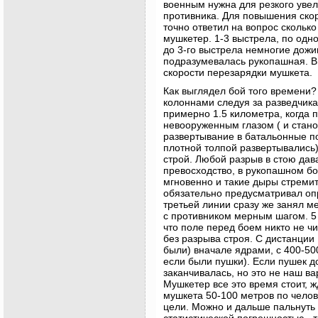
военным нужна для резкого уве
противника. Для повышения скор
точно ответил на вопрос скольк
мушкетер. 1-3 выстрела, по одно
до 3-го выстрела немногие дожив
подразумевалась рукопашная. Вы
скорости перезарядки мушкета.
Как выглядел бой того времени
колоннами следуя за разведчик
примерно 1.5 километра, когда п
невооруженным глазом ( и стано
развертывание в батальонные п
плотной толпой развертывались)
строй. Любой разрыв в стою дав
превосходство, в рукопашном б
мгновенно и такие дыры стреми
обязательно предусматривал опр
третьей линии сразу же занял м
с противником мерным шагом. 5 
что поле перед боем никто не ч
без разрыва строя. С дистанции
были) вначале ядрами, с 400-50
если были пушки). Если пушек до
заканчивалась, но это не наш в
Мушкетер все это время стоит, 
мушкета 50-100 метров по челов
цели. Можно и дальше пальнуть 
статистической погрешностью.. т