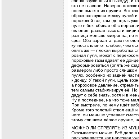
слегка зауженный к выходу), и 
это не главное. Наверно покажет
после вылета из оружия. Вот как
образовавшуюся между пулей и 
пороховой газ, там где щель уже
пулю в бок, сбивая её с первона
явления, разная высота и ширин
разница меньше микронна, но и 
срез. Оба варианта, дают отклон
кучность влияют слабее, чем есл
опять же — плохая выработка ст
ровная пуля, может с перекосом 
пороховые газы вдавят её донце
деформироваться (опять же сза
размером либо просто слишком г
пулях, особенно их задней част
к донцу. У такой пули, щель воз
а пороховое давление, стремить
тем самым стабилизируя её. Но 
дадут о себе знать, хотя и в ме
Ну и последнее, на что тоже ма
При выстреле, по нему идёт вибр
Кроме того толстый ствол ещё и
него, он меньше успевает смест
этому слишком лёгкое оружие, н
МОЖНО ЛИ СТРЕЛЯТЬ ИЗ МУШК
Оказывается можно. Всё дело в 
раскручивается как нарезная уж