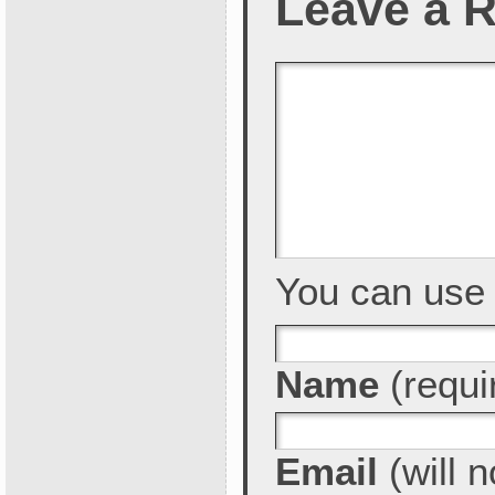
Leave a R
You can us
Name
(requi
Email
(will n