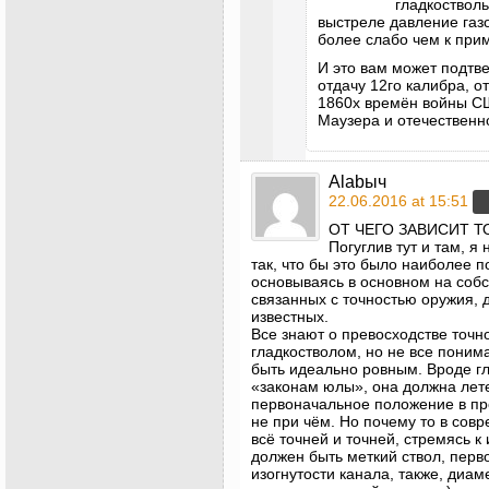
гладкостволь
выстреле давление газо
более слабо чем к прим
И это вам может подтве
отдачу 12го калибра, 
1860х времён войны СШ
Маузера и отечественн
Alabыч
22.06.2016 at 15:51
ОТ ЧЕГО ЗАВИСИТ 
Погуглив тут и там, я
так, что бы это было наиболее 
основываясь в основном на соб
связанных с точностью оружия, 
известных.
Все знают о превосходстве точн
гладкостволом, но не все поним
быть идеально ровным. Вроде гл
«законам юлы», она должна лете
первоначальное положение в про
не при чём. Но почему то в сов
всё точней и точней, стремясь к
должен быть меткий ствол, перво
изогнутости канала, также, диам