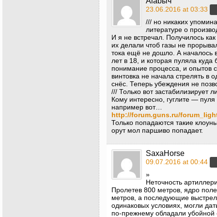
Alabыч
23.06.2016 at 03:33
/// но никаких упоми
литературе о произво
И я не встречал. Получилось как
их делали чтоб газы не прорывал
тока ещё не дошло. А началось 
лет в 18, и которая пуляла куда 
понимание процесса, и опытов с
винтовка не начала стрелять в о
снёс. Теперь убеждения не позв
/// Только вот застабилизирует
Кому интересно, гуглите — пуля
например вот…
http://forum.guns.ru/forum_lig
Только попадаются такие клоуны
орут мол паршиво попадает.
SaxaHorse
09.07.2016 at 00:44
»
Неточность артиллери
Пролетев 800 метров, ядро поле
метров, а последующие выстрел
одинаковых условиях, могли дат
по-прежнему обладали убойной 