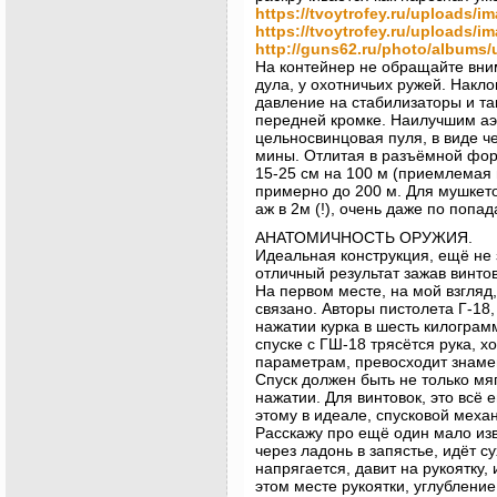
https://tvoytrofey.ru/uploads/i
https://tvoytrofey.ru/uploads/i
http://guns62.ru/photo/albums
На контейнер не обращайте вни
дула, у охотничьих ружей. Накл
давление на стабилизаторы и та
передней кромке. Наилучшим аэ
цельносвинцовая пуля, в виде ч
мины. Отлитая в разъёмной форм
15-25 см на 100 м (приемлемая 
примерно до 200 м. Для мушкето
аж в 2м (!), очень даже по попад
АНАТОМИЧНОСТЬ ОРУЖИЯ.
Идеальная конструкция, ещё не 
отличный результат зажав винтов
На первом месте, на мой взгляд, 
связано. Авторы пистолета Г-18
нажатии курка в шесть килограм
спуске с ГШ-18 трясётся рука, хо
параметрам, превосходит знаме
Спуск должен быть не только мя
нажатии. Для винтовок, это всё 
этому в идеале, спусковой меха
Расскажу про ещё один мало изв
через ладонь в запястье, идёт с
напрягается, давит на рукоятку,
этом месте рукоятки, углубление