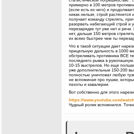
примерно в 100 метров противни
(если есть из чего) и продолжае
никак нельзя, строй растянется 
получает команду стрелять, при
разорвать набегающий строй и у
перезарядке тут уже нет и речи.
нет, дальше 150 метров стрелят
их всяко быстрее чем ты переза
Что в такой ситуации дает наре
прицельную дальность в 1000 м
обстреливать противника ВСЕ те
последнего рывка в рукопашную
10-15 выстрелов. Но еще полшаг
уже дополнительные 150-200 выс
полностью уничтожат любую туз
не вспоминая про пушки, которы
пехоты и кавалерии.
Вот собственно для этого нарез
https://www.youtube.com/wa
Чудный ролик вспомнился. Точно