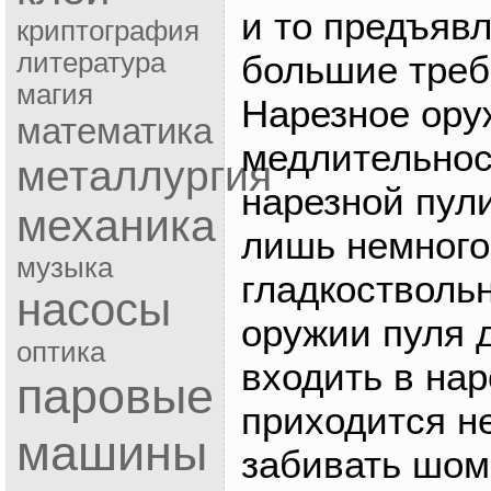
и то предъяв
криптография
литература
большие требо
магия
Нарезное ору
математика
медлительнос
металлургия
нарезной пули
механика
лишь немного
музыка
гладкоствольн
насосы
оружии пуля 
оптика
входить в нар
паровые
приходится н
машины
забивать шом