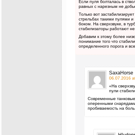
Если пуля болталась в ство
равных с нарезным не добье
Только вот застабилизирует
стрельбах такими пулями и
боком. На сверхзвуке, в тур
стабилизаторы работают не
Добавим к этому более низк
понимание того что стабил
определенного порога и вс
SaxaHorse
06.07.2016 a
«На сверхзву
пули стабил
Современные танковые 
оперенными снарядами.
пробиваемость на боль
Hluden