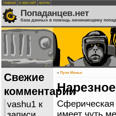
ГЛАВНАЯ
О ЧЕМ САЙТ
ФОРУМ
Попаданцев.нет
база данных в помощь начинающему попа
«
Пуля Минье
Свежие
Нарезное
комментарии
Сферическая 
vashu1
к
имеет чуть м
записи