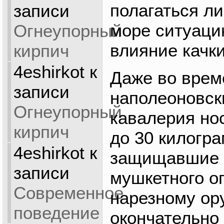
полагаться ли
записи
море ситуаци
Огнеупорный
влияние качки
кирпич
4eshirkot
к
Даже во врем
записи
наполеоновск
Огнеупорный
кавалерия но
кирпич
до 30 килогр
4eshirkot
к
защищавшие г
записи
мушкетного ог
Современное
нарезному ор
поведение
окончательно 