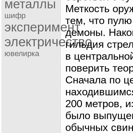
металлы
Меткость ору
шифр
тем, что пулю
эксперимент
демоны. Након
электричество
гильдия стре
ювелирка
в центрально
поверить тео
Сначала по ц
находившимся
200 метров, 
было выпуще
обычных свин