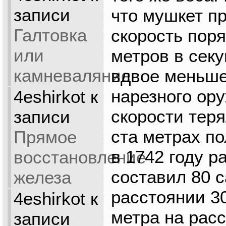
записи
что мушкет п
Галтовка
скорость поря
или
метров в сек
камневаляние
вдвое меньше
нарезного ору
4eshirkot
к
скорости тер
записи
ста метрах по
Прямое
в 1742 году р
восстановление
составил 80 
железа
расстоянии 30
4eshirkot
к
метра на рас
записи