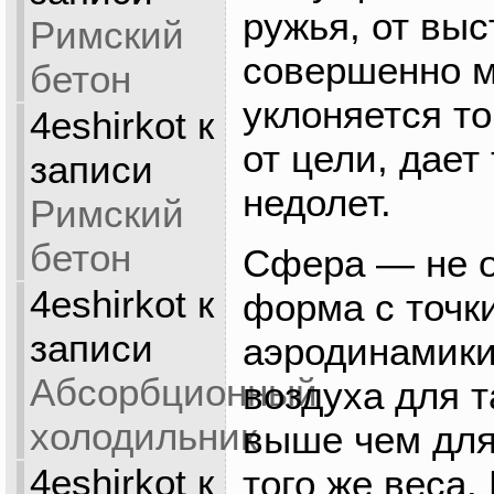
ружья, от выс
Римский
совершенно м
бетон
уклоняется то
4eshirkot
к
от цели, дает 
записи
недолет.
Римский
бетон
Сфера — не о
4eshirkot
к
форма с точк
записи
аэродинамики
Абсорбционный
воздуха для т
холодильник
выше чем для
4eshirkot
к
того же веса.