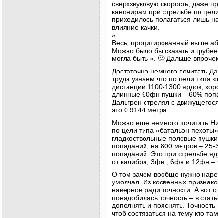
сверхзвуковую скорость, даже 
канонирам при стрельбе по цели
приходилось полагаться лишь на
влияние качки.
»
Весь, процитированный выше абз
Можно было бы сказать и грубее
могла быть ». 🙂 Дальше впрочем
Достаточно немного почитать Да
труда узнаем что по цели типа 
дистанции 1100-1300 ярдов, ко
длинные 60фн пушки – 60% попа
Дальгрен стрелял с движущегося
это 0.9144 метра.
Можно еще немного почитать Ни
по цели типа «батальон пехоты»
гладкоствольные полевые пушки
попаданий, на 800 метров – 25-
попаданий. Это при стрельбе я
от калибра, 3фн , 6фн и 12фн –
О том зачем вообще нужно нарез
умолчал. Из косвенных признако
наверное ради точности. А вот о
понадобилась точность – в стать
дополнять и пояснять. Точность
чтоб состязаться на тему кто та