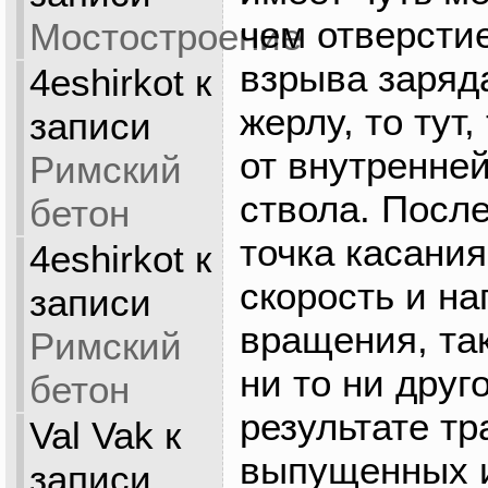
чем отверстие
Мостостроение
взрыва заряда
4eshirkot
к
жерлу, то тут,
записи
от внутренне
Римский
ствола. Посл
бетон
точка касани
4eshirkot
к
скорость и н
записи
вращения, так
Римский
ни то ни друг
бетон
результате тр
Val Vak
к
выпущенных и
записи