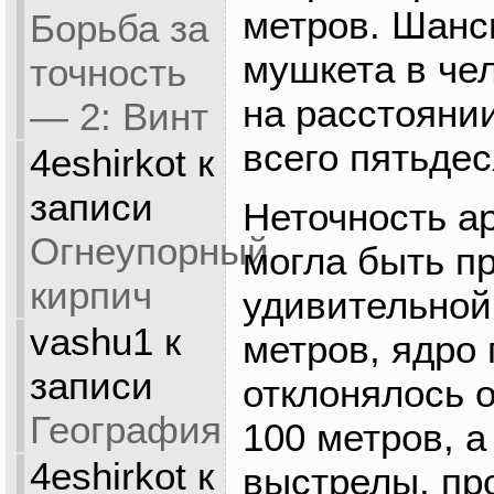
метров. Шанс
Борьба за
мушкета в че
точность
на расстояни
— 2: Винт
всего пятьдес
4eshirkot
к
записи
Неточность а
Огнеупорный
могла быть п
кирпич
удивительной
vashu1
к
метров, ядро
записи
отклонялось 
География
100 метров, 
4eshirkot
к
выстрелы, пр