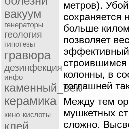
болезни
метров). Убо
вакуум
сохраняется 
генераторы
больше килом
геология
позволяет вес
гипотезы
эффективный 
гравюра
строившимся 
дезинфекция
колонны, в со
инфо
тогдашней так
каменный_век
керамика
Между тем ор
мушкетных ст
кино
кислоты
сложно. Высв
клей