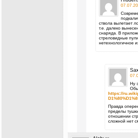
07.07.20
Совреме
подкали
ствола вылетает л
т.е. далеко вынес
снаряда. В прилож
стреловидные пули
нетехнологичное и
Sa
07.
Ну 
Обы
https://ru.w
D1%80%D1%8
Правда оперен
пределы тушки
отношении стр
сложной нет с