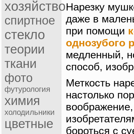
хозяйство
Нарезку мушк
даже в мален
спиртное
при помощи
к
стекло
однозубого 
теории
медленный, н
ткани
способ, изобр
фото
Меткость нар
футурология
настолько по
химия
воображение,
холодильники
изобретателя
цветные
бороться с с