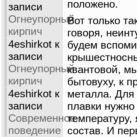
положено.
записи
Огнеупорный
Вот только та
кирпич
говоря, неинт
4eshirkot
к
будем вспоми
записи
крышестносны
Огнеупорный
квантовой, м
кирпич
бытовуху, к 
4eshirkot
к
металла. Для
записи
плавки нужно 
Современное
температуру, 
поведение
состав. И пер