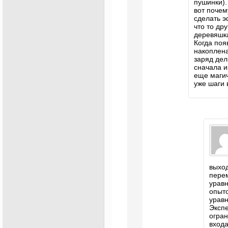
пушинки).
вот почем
сделать э
что то др
деревяшка
Когда поя
накоплена
заряд дел
сначала и
еще магич
уже шаги в
выход
перем
уравн
опыт
урав
Эксп
огра
входа