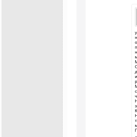
у
п
М
д
М
с
Н