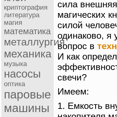
сила внешняя
криптография
магических кн
литература
магия
силой челове
математика
одинаково, я 
металлургия
вопрос в
тех
механика
И как опреде
музыка
эффективност
насосы
свечи?
оптика
Имеем:
паровые
1. Емкость вн
машины
накопителя ма