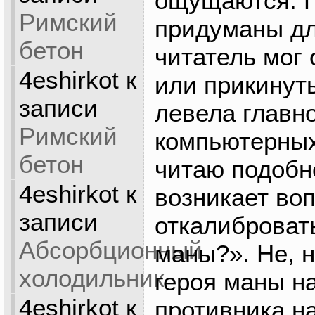
ощущаются. П
Римский
придуманы дл
бетон
читатель мог 
4eshirkot
к
или прикинут
записи
левела главног
Римский
компьютерных
бетон
читаю подобно
4eshirkot
к
возникает воп
записи
откалиброват
Абсорбционный
маны?». Не, н
холодильник
героя маны на
4eshirkot
к
противника на