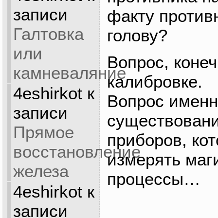
записи
факту против
Галтовка
голову?
или
Вопрос, конеч
камневаляние
калибровке.
4eshirkot
к
Вопрос именн
записи
существован
Прямое
приборов, ко
восстановление
измерять маг
железа
процессы…
4eshirkot
к
записи