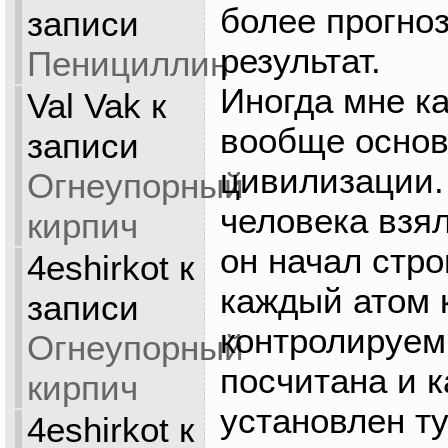
более прогно
записи
результат.
Пенициллин
Иногда мне ка
Val Vak
к
вообще основ
записи
цивилизации. 
Огнеупорный
человека взял
кирпич
он начал стр
4eshirkot
к
каждый атом 
записи
контролируем
Огнеупорный
посчитана и 
кирпич
установлен ту
4eshirkot
к