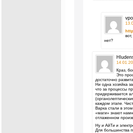
vpo
13.
htt
вот
нет?
Hluden
14.01.20
Краз, б
Это про
достаточно развит
Ни одна хозяйка з
что за процессы пр
придерживается ал
(органолептически
каждом этапе. Чист
Варка стали в этом
«маги» знают намн
отлаженном произв
Ну и АйТи и электр
Для большинства п