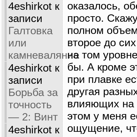
оказалось, об
4eshirkot
к
просто. Скаж
записи
полном объем
Галтовка
второе до сих
или
на том уровне
камневаляние
бы. А кроме 
4eshirkot
к
при плавке е
записи
другая разных
Борьба за
влияющих на 
точность
этом у меня 
— 2: Винт
ощущение, чт
4eshirkot
к