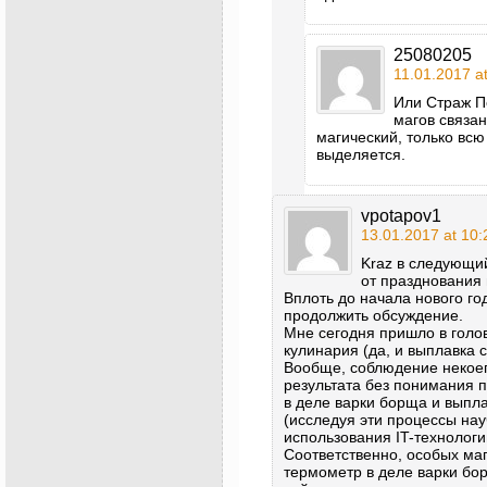
25080205
11.01.2017 a
Или Страж П
магов связа
магический, только всю
выделяется.
vpotapov1
13.01.2017 at 10:
Kraz в следующий
от празднования 
Вплоть до начала нового г
продолжить обсуждение.
Мне сегодня пришло в голову
кулинария (да, и выплавка 
Вообще, соблюдение некоег
результата без понимания п
в деле варки борща и выпла
(исследуя эти процессы нау
использования IT-технологи
Соответственно, особых ма
термометр в деле варки бор