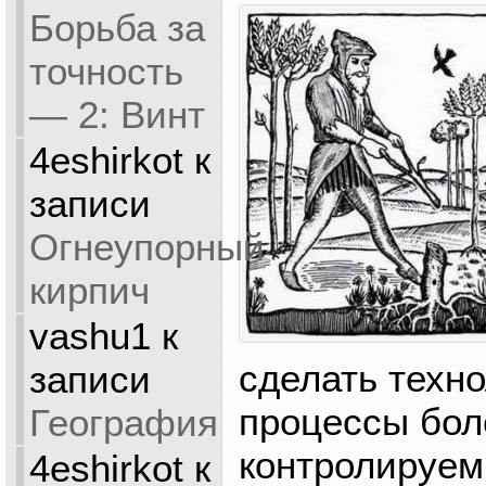
Борьба за
точность
— 2: Винт
4eshirkot
к
записи
Огнеупорный
кирпич
vashu1
к
сделать техн
записи
процессы бол
География
контролируем
4eshirkot
к