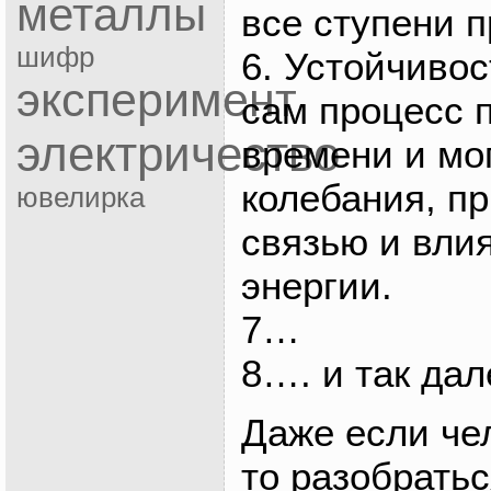
металлы
все ступени п
шифр
6. Устойчивос
эксперимент
сам процесс п
электричество
времени и мо
колебания, п
ювелирка
связью и вли
энергии.
7…
8…. и так дал
Даже если че
то разобратьс