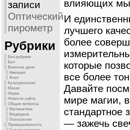
влияющих мы 
записи
Оптический
И единственн
пирометр
лучшего каче
более совер
Рубрики
измерительны
Без рубрики
Быт
которые позв
Военное дело
Авиация
все более тон
Флот
Культурология
Давайте посм
Магия
Наука
мире магии, 
Новости сайта
Общие вопросы
стандартное 
Математика
Медицина
Психология
— зажечь свеч
Промышленность
Гальванические