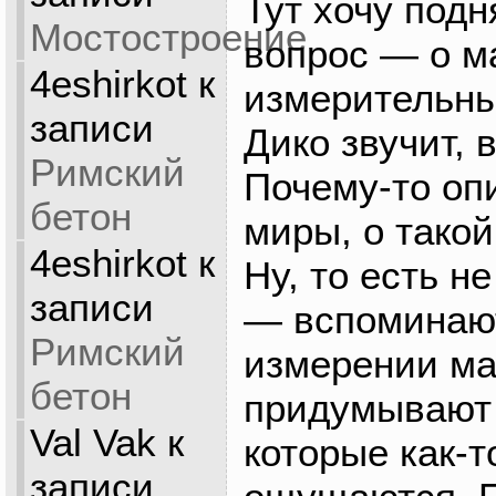
Тут хочу под
Мостостроение
вопрос — о м
4eshirkot
к
измерительны
записи
Дико звучит, 
Римский
Почему-то оп
бетон
миры, о тако
4eshirkot
к
Ну, то есть н
записи
— вспоминают
Римский
измерении ма
бетон
придумывают 
Val Vak
к
которые как-т
записи