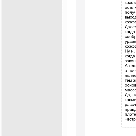
коэфф
есть 
полу
выход
коэф
Далее
когда
сообр
уравн
коэф
Ну и,
когда
закон
А теп
а поч
являе
тем ж
основ
массо
Да, н
косми
рассч
правд
плотн
«встр