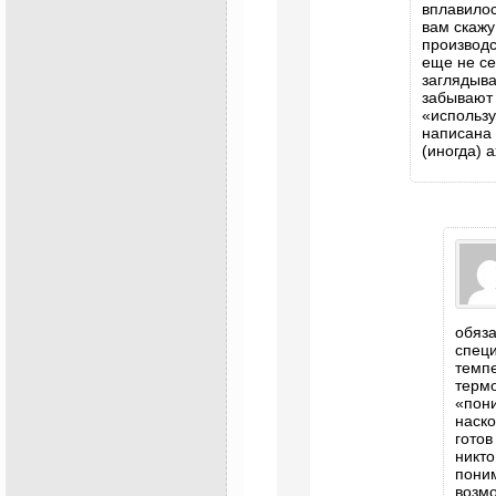
вплавилос
вам скажу
производс
еще не сек
заглядыва
забывают 
«использу
написана 
(иногда) 
обяз
спец
темпе
терм
«пони
наск
готов
никто
поним
возмо