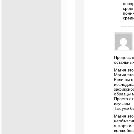
пова
сред
пони
средн
Процесс п
остальных
Магия это
Магия это
Если вы о
исследова
зафиксиро
образцы м
Просто от
изучаем.
Так уже б
Магия это
необъясни
янтаря и 
волшебным