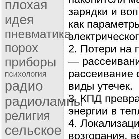
плохая
зарядки и воп
идея
как параметр
пневматика
электрическог
порох
2. Потери на 
— рассеивани
приборы
рассеивание 
психология
радио
виды утечек.
3. КПД превр
радиолампы
энергии в теп
религия
4. Локализац
сельское
возгорания, в