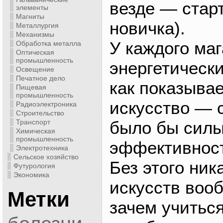
везде — стар
элементы
Магниты
новичка).
Металлургия
Механизмы
У каждого маг
Обработка металла
Оптическая
промышленность
энергетическ
Освещение
Печатное дело
как показыва
Пищевая
промышленность
искусство — с
Радиоэлектроника
Строительство
Транспорт
было бы силы
Химическая
промышленность
эффективност
Электротехника
Сельское хозяйство
Без этого ник
Футурология
Экономика
искусств воо
Метки
зачем учиться