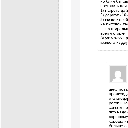
но блин бытов
поставить печ
1) нагреть до 
2) держать 10
3) включить об
на бытовой те
— на стиральн
время стирки.
(я уж молчу п
каждого из дв
шеф пова
происходя
и благода
рогов и к
совсем не
/что надо
хорошему 
хорошо из
больше оп