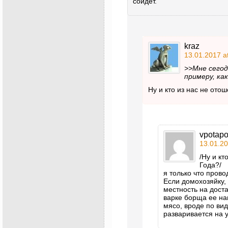
сойдет.
kraz
13.01.2017 a
>>Мне сегод
примеру, ка
Ну и кто из нас не ото
vpotap
13.01.20
/Ну и кт
Года?/
я только что пров
Если домохозяйку,
местность на дост
варке борща ее на
мясо, вроде по вид
разваривается на 