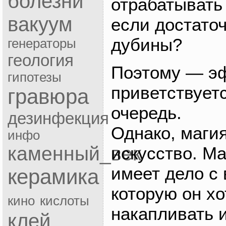
болезни
отрабатывать
вакуум
если достато
дубины?
генераторы
геология
Поэтому — э
гипотезы
приветствует
гравюра
очередь.
дезинфекция
Однако, магия
инфо
каменный_век
искусство. М
имеет дело с
керамика
которую он хо
кино
кислоты
накапливать и
клей