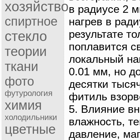
хозяйство
в радиусе 2 
спиртное
нагрев в ради
результате то
стекло
поплавится с
теории
локальный на
ткани
0.01 мм, но д
фото
десятки тысяч
футурология
фитиль взорв
химия
5. Влияние в
холодильники
влажность, т
цветные
давление, ма