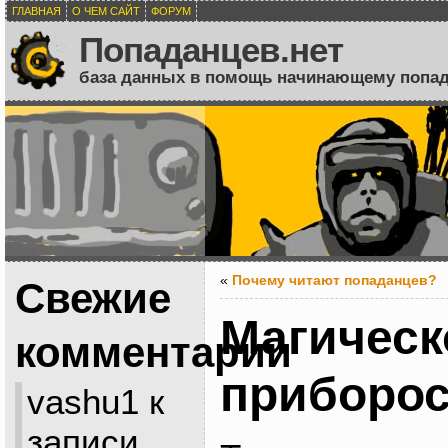
ГЛАВНАЯ
О ЧЕМ САЙТ
ФОРУМ
Попаданцев.нет
база данных в помощь начинающему попа
«
Почему читают попаданцев?
Свежие
Магическ
комментарии
приборос
vashu1
к
записи