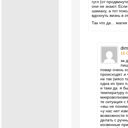
гугл (от продвинут
они не знают. Есл
шаману, а тот пок
вдохнуть жизнь в 
Так что да… магия 
dim
16.
за 
пищ
повар очень х
происходят. и
не так (мясо 
одна из трех 
и таки да. я б
температуру п
микроволновке
те ситуация с
«мы не поним
«у нас нет из
возможности п
делать с ручн
косвенные пр