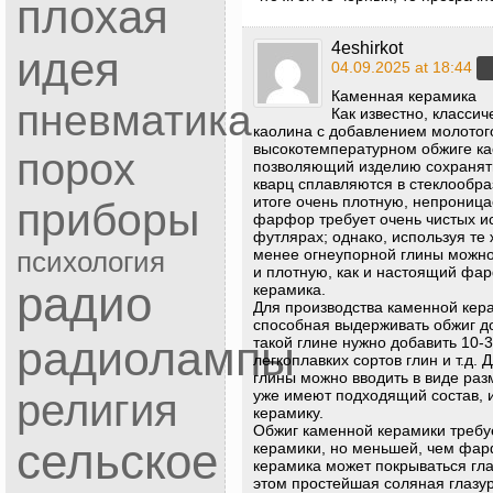
плохая
4eshirkot
идея
04.09.2025 at 18:44
Каменная керамика
пневматика
Как известно, класси
каолина с добавлением молотого
высокотемпературном обжиге као
порох
позволяющий изделию сохранять
кварц сплавляются в стеклообр
итоге очень плотную, непроница
приборы
фарфор требует очень чистых и
футлярах; однако, используя те
менее огнеупорной глины можно
психология
и плотную, как и настоящий фа
радио
керамика.
Для производства каменной кер
способная выдерживать обжиг до
радиолампы
такой глине нужно добавить 10-3
легкоплавких сортов глин и т.д.
глины можно вводить в виде раз
религия
уже имеют подходящий состав, 
керамику.
Обжиг каменной керамики требу
сельское
керамики, но меньшей, чем фар
керамика может покрываться гл
этом простейшая соляная глазур