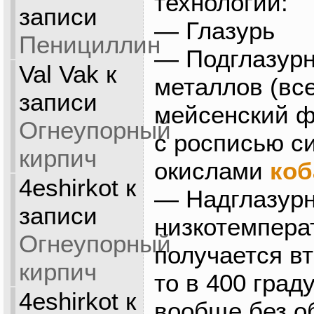
технологий:
записи
— Глазурь
Пенициллин
— Подглазурн
Val Vak
к
металлов (вс
записи
мейсенский ф
Огнеупорный
с росписью с
кирпич
окислами
коб
4eshirkot
к
— Надглазур
записи
низкотемпера
Огнеупорный
получается в
кирпич
то в 400 град
4eshirkot
к
вообще без о