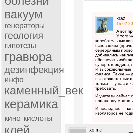
болезни
вакуум
kraz
15.02.20
генераторы
А вот п
геология
У того 
колебательных ко
гипотезы
основаниях (приче
серебряным провод
гравюра
добивались наилуч
обеспечить избират
супергетеродина, 
дезинфекция
И высоковольтные 
фаянса. Также — 
инфо
высокочастотных ан
только — у нас и
каменный_век
требовать.
И унитазы сейчас 
керамика
попаданцу можно и
И последнее — кит
изоляторов не год
кино
кислоты
клей
xolmc