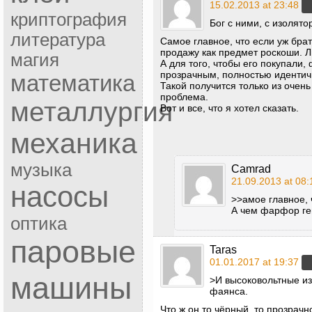
15.02.2013 at 23:48
криптография
Бог с ними, с изолято
литература
Самое главное, что если уж брат
продажу как предмет роскоши. 
магия
А для того, чтобы его покупали
прозрачным, полностью идентич
математика
Такой получится только из очень
проблема.
металлургия
Вот и все, что я хотел сказать.
механика
музыка
Camrad
21.09.2013 at 08:
насосы
>>амое главное, 
А чем фарфор г
оптика
паровые
Taras
01.01.2017 at 19:37
машины
>И высоковольтные и
фаянса.
Что ж он то чёрный, то прозрач