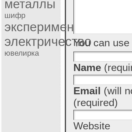
металлы
шифр
эксперимент
электричество
You can us
ювелирка
Name
(requi
Email
(will n
(required)
Website