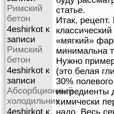
Римский
статье.
бетон
Итак, рецепт.
4eshirkot
к
классический
записи
«мягкий» фар
Римский
минимальна т
бетон
Нужно пример
4eshirkot
к
(это белая гл
записи
30% полевого
Абсорбционный
ингредиенты 
холодильник
химически пе
4eshirkot
к
надо. Весь се