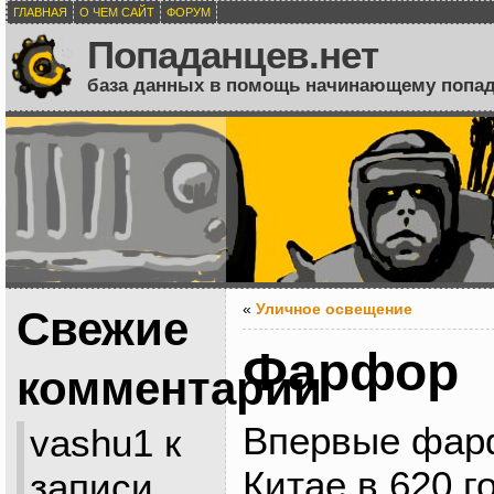
ГЛАВНАЯ
О ЧЕМ САЙТ
ФОРУМ
Попаданцев.нет
база данных в помощь начинающему попа
«
Уличное освещение
Свежие
Фарфор
комментарии
Впервые фар
vashu1
к
Китае в 620 г
записи