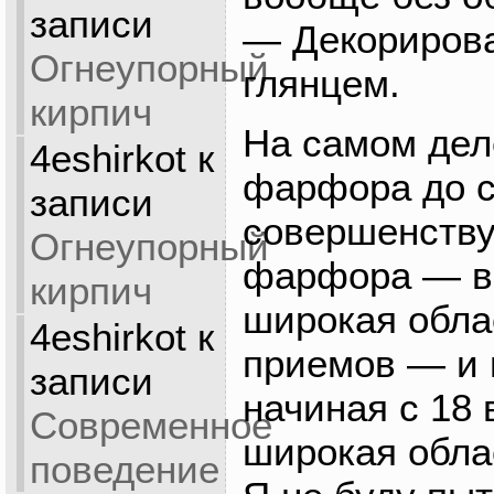
записи
— Декорирова
Огнеупорный
глянцем.
кирпич
На самом дел
4eshirkot
к
фарфора до с
записи
совершенству
Огнеупорный
фарфора — в
кирпич
широкая обла
4eshirkot
к
приемов — и 
записи
начиная с 18 
Современное
широкая обла
поведение