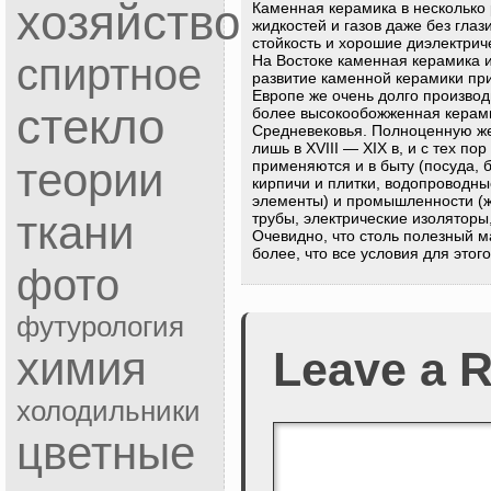
хозяйство
Каменная керамика в несколько
жидкостей и газов даже без гла
стойкость и хорошие диэлектрич
спиртное
На Востоке каменная керамика и
развитие каменной керамики пр
Европе же очень долго производ
стекло
более высокообожженная керами
Средневековья. Полноценную же
лишь в XVIII — XIX в, и с тех п
теории
применяются и в быту (посуда, б
кирпичи и плитки, водопроводн
элементы) и промышленности (ж
ткани
трубы, электрические изоляторы
Очевидно, что столь полезный м
более, что все условия для этог
фото
футурология
химия
Leave a R
холодильники
цветные