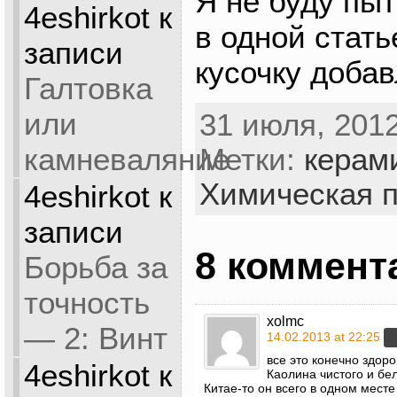
Я не буду пыт
4eshirkot
к
в одной стать
записи
кусочку добав
Галтовка
или
31 июля, 2012
камневаляние
Метки:
керам
Химическая 
4eshirkot
к
записи
8 коммент
Борьба за
точность
xolmc
— 2: Винт
14.02.2013 at 22:25
все это конечно здоро
4eshirkot
к
Каолина чистого и бел
Китае-то он всего в одном мест