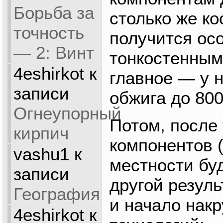
Борьба за
столько же ко
точность
получится ос
— 2: Винт
тонкостенным
4eshirkot
к
главное — у 
записи
обжига до 800
Огнеупорный
Потом, после
кирпич
компонентов 
vashu1
к
местности буд
записи
другой резуль
География
и начало нак
4eshirkot
к