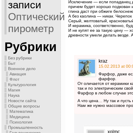
записи
Исключение — если попаданец д
причем будет хорошо подкован и 
глина даст при обжиге белоснеж
Оптический
А без каолина — никак. Черепок
Серый, желтоватый, красноватый
пирометр
И керамика, соответственно, буд
И не купят ее за такую цену — 
древности умели делать везде. 
Рубрики
Без рубрики
kraz
Быт
15.02.2013 at 00:
Военное дело
Авиация
Фарфор, даже ес
фарфор.
Флот
От оличается от керамики ка
Культурология
так и по электрическим сво
Магия
Фарфор в любом случае это
Наука
Новости сайта
А что цена… Ну так и пусть
Нам же нужно массовое про
Общие вопросы
Математика
Медицина
Психология
Промышленность
xolmc
Гальванические