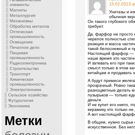
15.02.2013 a
элементы
Магниты
Унитазы и и
Металлургия
обычная кер
Механизмы
Он такого глубокого об
Обработка металла
требует.
Оптическая
Да, фарфор не просто к
промышленность
черепок полностью спе
Освещение
реакция и масса частич
Печатное дело
такой белоснежный и пр
Пищевая
Настоящий фарфор — и
промышленность
наше время это частичн
Радиоэлектроника
И затевать его при так
смысл только в этом ка
Строительство
китайцам и продавать з
Транспорт
Химическая
А будут примеси желез
промышленность
прозрачный. Ровно така
Электротехника
разноцветные делать мн
Сельское хозяйство
пузырьков — только еди
деньги.
Футурология
И не купит его никто, 
Экономика
керамику кто только не 
А вот настоящий фарфо
Метки
В общем, нужно сырье 
искусственное. Без нег