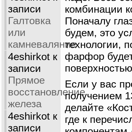
записи
комбинации к
Галтовка
Поначалу гла
или
будем, это у
камневаляние
технологии, 
фарфор будет
4eshirkot
к
поверхностью
записи
Прямое
Если у вас п
восстановление
получением 1
железа
делайте «Кос
4eshirkot
к
где к перечи
записи
компонентам 