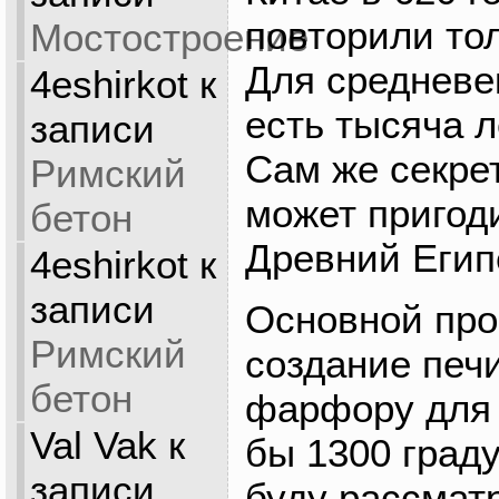
повторили тол
Мостостроение
Для средневе
4eshirkot
к
есть тысяча л
записи
Сам же секре
Римский
может пригод
бетон
Древний Егип
4eshirkot
к
записи
Основной про
Римский
создание печи
бетон
фарфору для 
Val Vak
к
бы 1300 граду
записи
буду рассмат