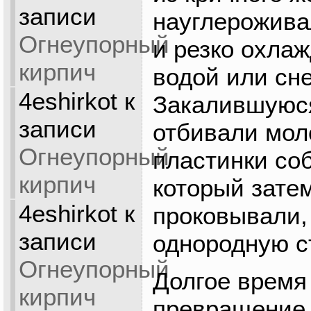
записи
науглероживал
Огнеупорный
и резко охла
кирпич
водой или сне
4eshirkot
к
Закалившуюся
записи
отбивали мол
Огнеупорный
пластинки соб
кирпич
который зате
4eshirkot
к
проковывали,
записи
однородную с
Огнеупорный
Долгое время 
кирпич
превращение 