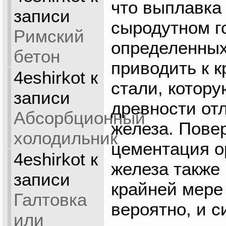
что выплавка
записи
сыродутном г
Римский
определенных
бетон
приводить к 
4eshirkot
к
стали, котору
записи
древности отл
Абсорбционный
железа. Пове
холодильник
цементация о
4eshirkot
к
железа также 
записи
крайней мере с
Галтовка
вероятно, и с
или