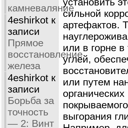
установить эт
камневаляние
сильной корр
4eshirkot
к
артефактов. 
записи
науглерожива
Прямое
или в горне в
восстановление
углей, обесп
железа
восстановите
4eshirkot
к
или путем на
записи
органических
Борьба за
покрываемого
точность
выгорания гл
— 2: Винт
Например, дл