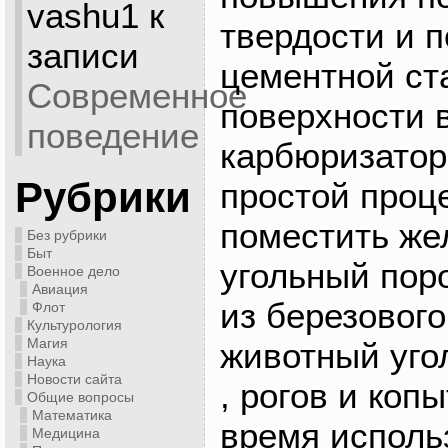
vashu1
к
твердости и 
записи
цементной ст
Современное
поверхности 
поведение
карбюризатор
Рубрики
простой проц
поместить же
Без рубрики
Быт
угольный пор
Военное дело
Авиация
из березового
Флот
Культурология
Магия
животный уго
Наука
Новости сайта
, рогов и коп
Общие вопросы
Математика
время исполь
Медицина