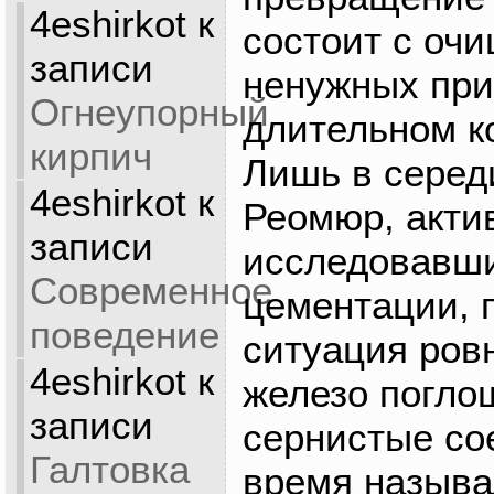
4eshirkot
к
состоит с оч
записи
ненужных при
Огнеупорный
длительном ко
кирпич
Лишь в середи
4eshirkot
к
Реомюр, акти
записи
исследовавш
Современное
цементации, п
поведение
ситуация ров
4eshirkot
к
железо погло
записи
сернистые сое
Галтовка
время называ