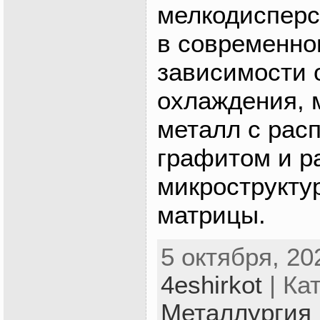
мелкодисперс
в современном
зависимости 
охлаждения, 
металл с рас
графитом и р
микрострукту
матрицы.
5 октября, 20
4eshirkot
| Ка
Металлургия