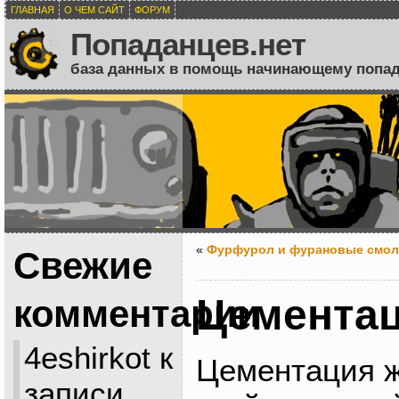
ГЛАВНАЯ
О ЧЕМ САЙТ
ФОРУМ
Попаданцев.нет
база данных в помощь начинающему попа
«
Фурфурол и фурановые смо
Свежие
Цементац
комментарии
4eshirkot
к
Цементация ж
записи