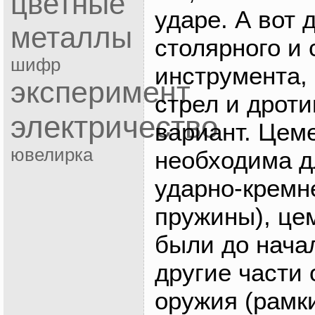
цветные
ударе. А вот 
металлы
столярного и 
шифр
инструмента,
эксперимент
стрел и дроти
электричество
вариант. Цем
ювелирка
необходима д
ударно-кремн
пружины), ц
были до нача
другие части 
оружия (рамк