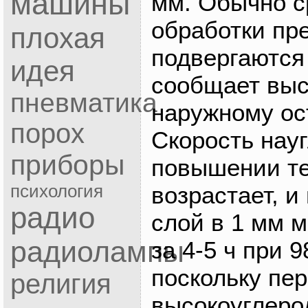
машины
мм. Обычно с
обработки пр
плохая
подвергаются 
идея
сообщает выс
пневматика
наружному ос
порох
Скорость нау
приборы
повышении т
возрастает, 
психология
радио
слой в 1 мм 
радиолампы
за 4-5 ч при 9
поскольку пер
религия
высокоуглеро