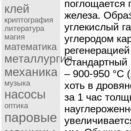
поглощается 
клей
железа. Обра
криптография
углекислый га
литература
углеродом ка
магия
математика
регенерацией 
металлургия
Стандартный
механика
– 900-950 °С 
музыка
хоть в дровян
насосы
за 1 час толщ
оптика
науглероженн
паровые
увеличиваетс