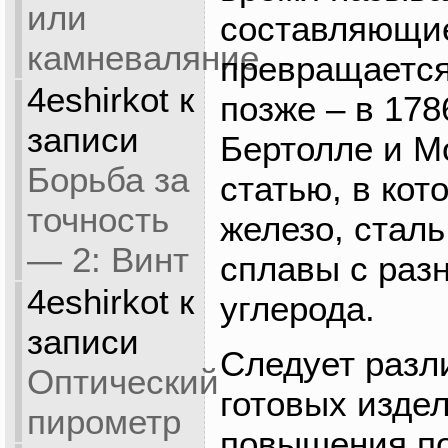
или
составляющие
камневаляние
превращается
4eshirkot
к
позже – в 178
записи
Бертолле и М
Борьба за
статью, в кот
точность
железо, сталь
— 2: Винт
сплавы с раз
4eshirkot
к
углерода.
записи
Следует разл
Оптический
готовых изде
пирометр
повышения п