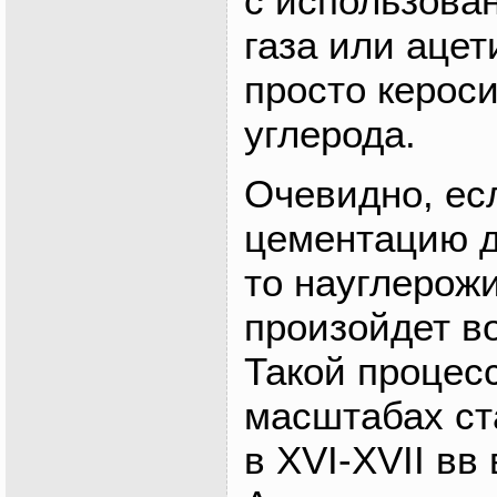
с использова
газа или ацет
просто кероси
углерода.
Очевидно, ес
цементацию д
то науглерож
произойдет в
Такой процес
масштабах ст
в XVI-XVII вв