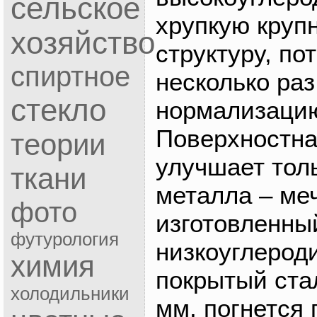
сельское
хрупкую круп
хозяйство
структуру, по
спиртное
несколько раз
стекло
нормализацию
Поверхностна
теории
улучшает тол
ткани
металла – ме
фото
изготовленны
футурология
низкоуглероди
химия
покрытый стал
холодильники
мм, погнется