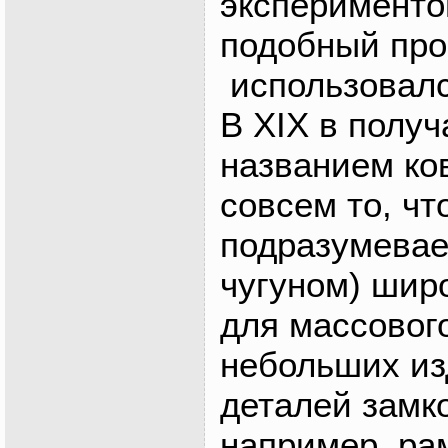
экспериментов
подобный про
использовался
В XIX в полу
названием ков
совсем то, чт
подразумевае
чугуном) шир
для массовог
небольших из
деталей замк
например, ра