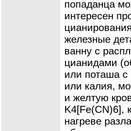
попаданца мо
интересен пр
цианирования
железные дет
ванну с расп
цианидами (о
или поташа с
или калия, м
и желтую кро
K4[Fe(CN)6], 
нагреве разла