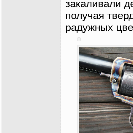
закаливали де
получая твер
радужных цве