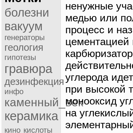
ненужные уча
болезни
медью или по
вакуум
процесс и на
генераторы
цементацией 
геология
карбюризатор
гипотезы
действительн
гравюра
углерода идет
дезинфекция
при высокой 
инфо
монооксид уг
каменный_век
на углекислый
керамика
элементарный
кино
кислоты