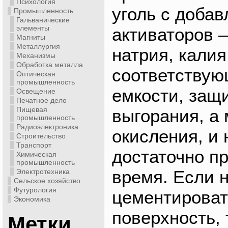
Психология
уголь с доба
Промышленность
Гальванические
элементы
активаторов 
Магниты
Металлургия
натрия, калия
Механизмы
Обработка металла
соответствую
Оптическая
промышленность
емкости, защ
Освещение
Печатное дело
Пищевая
выгорания, а 
промышленность
Радиоэлектроника
окисления, и 
Строительство
Транспорт
достаточно п
Химическая
промышленность
время. Если 
Электротехника
Сельское хозяйство
Футурология
цементироват
Экономика
поверхность, 
Метки