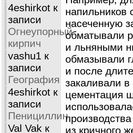
4eshirkot
к
напильников 
записи
насеченную з
Огнеупорный
обматывали р
кирпич
и льняными н
vashu1
к
обмазывали г
записи
и после длит
География
закаливали в 
4eshirkot
к
цементация 
записи
использовала
Пенициллин
производства 
Val Vak
к
из кричного ж