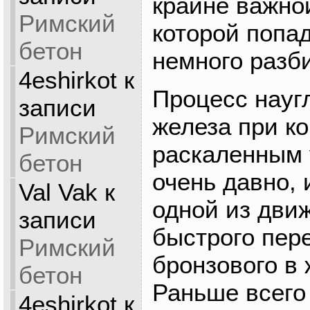
крайне важной
Римский
которой попад
бетон
немного разб
4eshirkot
к
Процесс науг
записи
железа при ко
Римский
раскаленным 
бетон
очень давно, 
Val Vak
к
одной из дви
записи
быстрого пер
Римский
бронзового в 
бетон
Раньше всего
4eshirkot
к