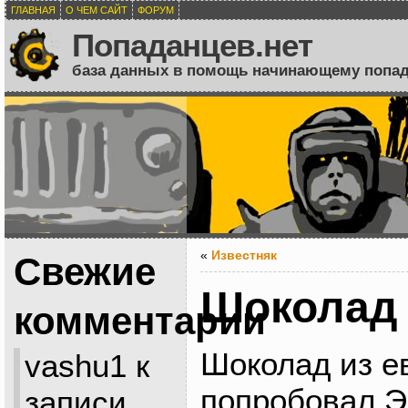
ГЛАВНАЯ
О ЧЕМ САЙТ
ФОРУМ
Попаданцев.нет
база данных в помощь начинающему попа
«
Известняк
Свежие
Шоколад
комментарии
Шоколад из е
vashu1
к
попробовал Э
записи