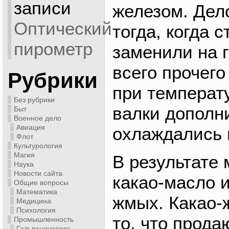
записи
железом. Дел
Оптический
тогда, когда 
пирометр
заменили на 
всего прочего
Рубрики
при температ
Без рубрики
валки дополн
Быт
Военное дело
Авиация
охлаждались 
Флот
Культурология
Магия
В результате
Наука
Новости сайта
какао-масло и
Общие вопросы
Математика
жмых. Какао-
Медицина
Психология
то, что прода
Промышленность
Гальванические