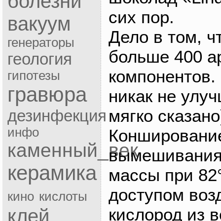
болезни
сих пор.
вакуум
Дело в том, ч
генераторы
больше 400 а
геология
компонентов.
гипотезы
гравюра
никак не улуч
мягко сказано
дезинфекция
инфо
Конширование
каменный_век
вымешивания
керамика
массы при 82
доступом возд
кино
кислоты
клей
кислород из в