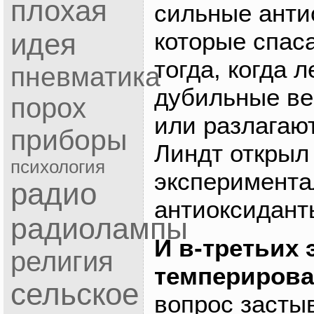
плохая
сильные анти
которые спас
идея
тогда, когда л
пневматика
дубильные ве
порох
или разлагаю
приборы
Линдт открыл
психология
эксперимента
радио
антиоксидант
радиолампы
И в-третьих 
религия
темперирова
сельское
вопрос засты