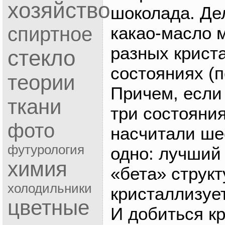
хозяйство
шоколада. Дел
какао-масло 
спиртное
разных крист
стекло
состояниях (
теории
Причем, если
ткани
три состояния
фото
насчитали шес
футурология
одно: лучший
химия
«бета» структ
холодильники
кристаллизует
цветные
И добиться к