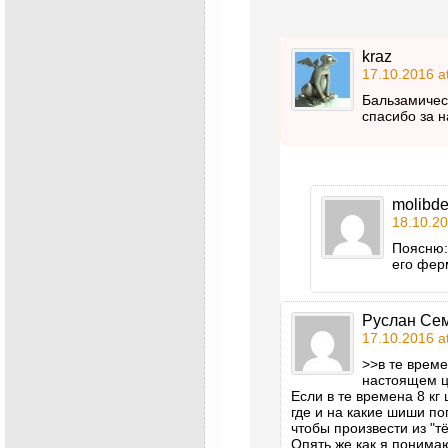
kraz
17.10.2016 a
Бальзамическ
спасибо за н
molibd
18.10.20
Поясню:
его фер
Руслан Се
17.10.2016 a
>>в те врем
настоящем ц
Если в те времена 8 кг
где и на какие шиши по
чтобы произвести из "т
Опять же как я понимаю