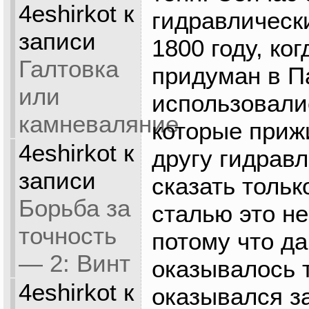
4eshirkot
к
гидравлическ
записи
1800 году, ко
Галтовка
придуман в П
или
использовали
камневаляние
которые приж
4eshirkot
к
другу гидрав
записи
сказать тольк
Борьба за
сталью это не
точность
потому что д
— 2: Винт
оказывалось 
4eshirkot
к
оказывался з