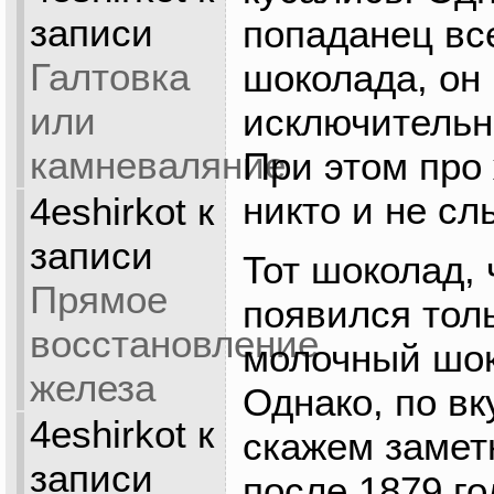
записи
попаданец вс
Галтовка
шоколада, он
или
исключительн
камневаляние
При этом про
никто и не сл
4eshirkot
к
записи
Тот шоколад,
Прямое
появился толь
восстановление
молочный шок
железа
Однако, по в
4eshirkot
к
скажем заметн
записи
после 1879 го