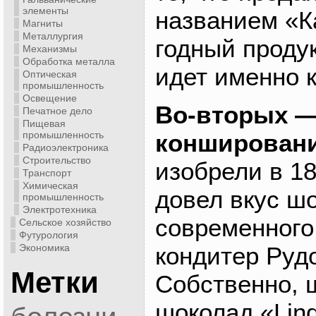
элементы
названием «К
Магниты
Металлургия
годный продук
Механизмы
Обработка металла
идет именно 
Оптическая
промышленность
Освещение
Во-вторых —
Печатное дело
Пищевая
промышленность
коншировани
Радиоэлектроника
Строительство
изобрели в 1
Транспорт
Химическая
довел вкус ш
промышленность
Электротехника
современного
Сельское хозяйство
Футурология
Экономика
кондитер Руд
Метки
Собственно, 
шоколад «Lind