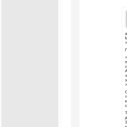
А
з
т
с
1