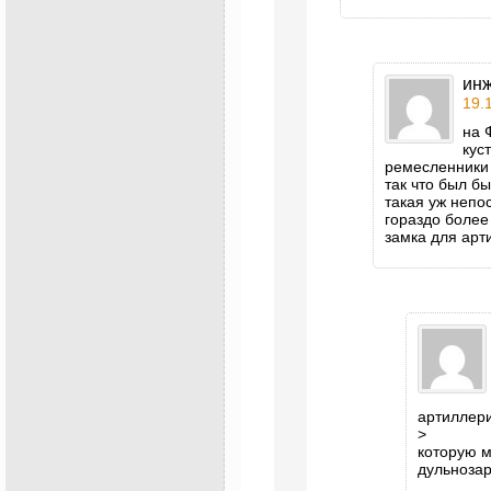
ин
19.
на 
кус
ремесленники 
так что был бы
такая уж непо
гораздо более
замка для арт
артиллери
>
которую м
дульнозар