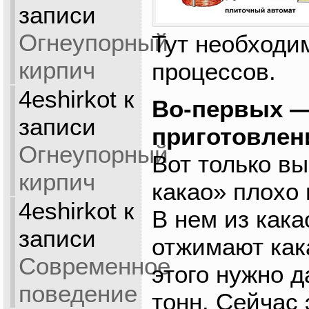
записи
Огнеупорный
Тут необходи
кирпич
процессов.
4eshirkot
к
Во-первых —
записи
приготовлени
Огнеупорный
Вот только в
кирпич
какао» плохо 
4eshirkot
к
В нем из как
записи
отжимают как
Современное
этого нужно д
поведение
тонн. Сейчас 