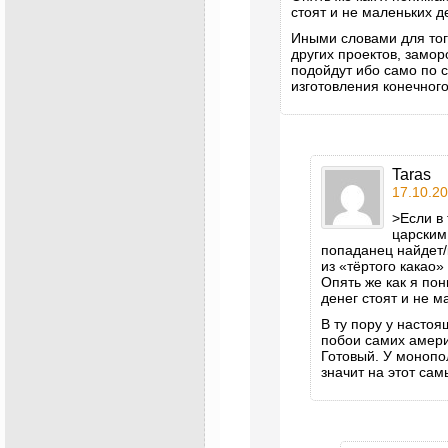
стоят и не маленьких д
Иными словами для тог
других проектов, замор
подойдут ибо само по 
изготовления конечного
Taras
17.10.20
>Если в
царским
попаданец найдет/
из «тёртого какао
Опять же как я по
денег стоят и не м
В ту пору у настоя
побои самих америк
Готовый. У монопо
значит на этот са