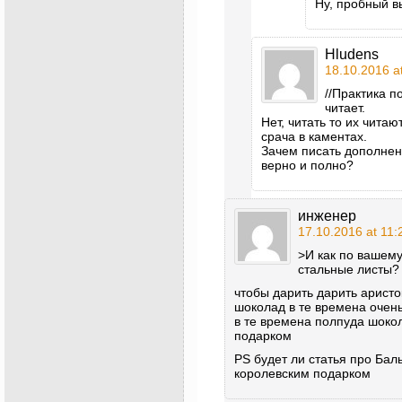
Ну, пробный 
Hludens
18.10.2016 a
//Практика п
читает.
Нет, читать то их читаю
срача в каментах.
Зачем писать дополнен
верно и полно?
инженер
17.10.2016 at 11:
>И как по вашему
стальные листы?
чтобы дарить дарить арист
шоколад в те времена очен
в те времена полпуда шоко
подарком
PS будет ли статья про Бал
королевским подарком