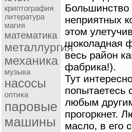
Большинство 
криптография
литература
неприятных к
магия
этом улетучив
математика
шоколадная ф
металлургия
весь район к
механика
фабрика!).
музыка
Тут интересно
насосы
попытаетесь 
оптика
любым другим
паровые
прогоркнет. Л
машины
масло, в его 