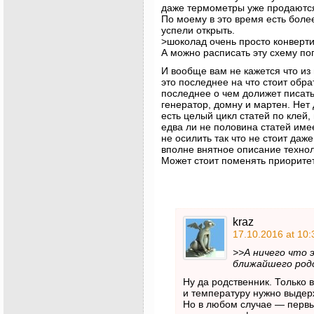
даже термометры уже продаютс
По моему в это время есть боле
успели открыть.
>шоколад очень просто конверти
А можно расписать эту схему п
И вообще вам не кажется что из 
это последнее на что стоит обр
последнее о чем долижет писать 
генератор, домну и мартен. Нет 
есть целый цикл статей по клей,
едва ли не половина статей име
не осилить так что не стоит даж
вполне внятное описание технол
Может стоит поменять приорите
kraz
17.10.2016 at 10:
>>А ничего что 
ближайшего род
Ну да родственник. Только 
и температуру нужно выдерж
Но в любом случае — первый