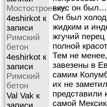
вкус он был…
Мостостроение
Он был холод
4eshirkot
к
жидким и инд
записи
жгучий перец
Римский
полной красо
бетон
Тем не менее
4eshirkot
к
завезены в Е
записи
самим Колумб
Римский
их не заметил
бетон
представили к
Val Vak
к
самой Мексик
записи