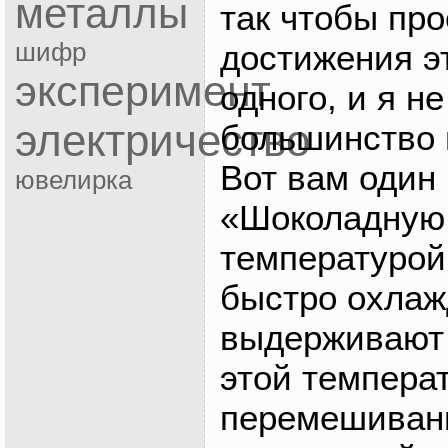
металлы
так чтобы про
достижения э
шифр
эксперимент
одного, и я н
электричество
большинство 
Вот вам один 
ювелирка
«Шоколадную 
температурой
быстро охлаж
выдерживают 
этой темпера
перемешивани