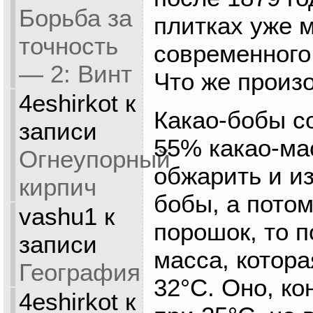
Борьба за
плитках уже 
точность
современного
— 2: Винт
Что же произ
4eshirkot
к
Какао-бобы с
записи
55% какао-ма
Огнеупорный
обжарить и из
кирпич
бобы, а потом
vashu1
к
порошок, то п
записи
масса, котора
География
32°C. Оно, ко
4eshirkot
к