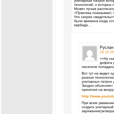
унитарный патрон кото
технологий, о которых
Может лучше расписать
>Практика показывает, 
Что скорее свидетельст
были времена когда со
карбида…
Руслан
18.10.20
>>Ну ск
дофига 
писатели попаданц
Вот тут на видео 
разные технологии
унитарных патрон д
Заодно объясняет 
принятия на воору
http://www.youtu
При всем уважении
создать унитарный
заряжания(затвора