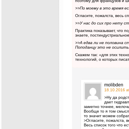
поэтому для французов и ш
>>По моему в это время е
Огласите, пожалста, весь с
>>У нас до сих про нету 
Практика показывает, что по
знаете, постиндустриальн
>>А едва ли не половина 
Поподанцу это не осилит
Скажем так: «для этих техн
технологий, о которых пис
molibden
18.10.2016 a
>Ну да родст
дает гидрав
заметно точнее, мелочь
Вообще то я том смысл
то значит можем собра
>Огласите, пожалста, 
Весь список того что е