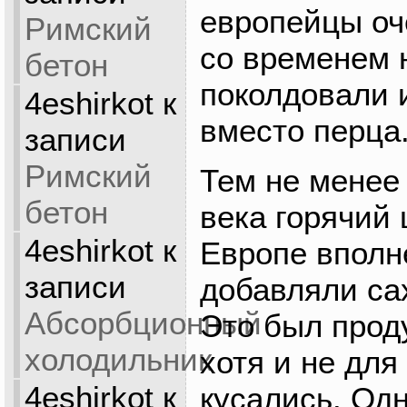
европейцы оч
Римский
со временем 
бетон
поколдовали 
4eshirkot
к
вместо перца
записи
Римский
Тем не менее 
бетон
века горячий
4eshirkot
к
Европе вполне
записи
добавляли сах
Абсорбционный
Это был прод
холодильник
хотя и не для
4eshirkot
к
кусались. Одн