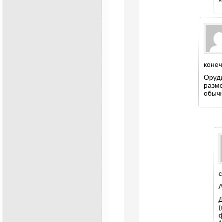
конеч
Оруди
разме
обычн
А
(