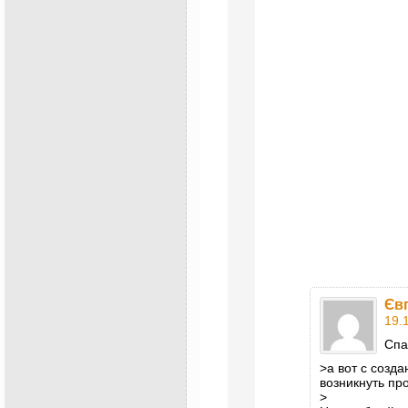
Єв
19.
Спа
>а вот с созд
возникнуть пр
>