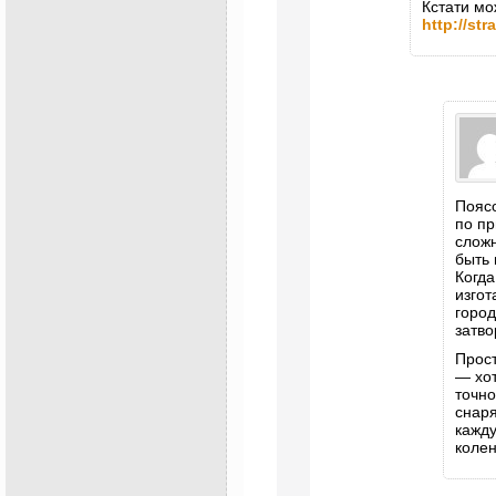
Кстати мо
http://st
Поясо
по пр
слож
быть 
Когда
изгот
город
затво
Прост
— хот
точно
снаря
кажд
колен