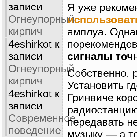
записи
Я уже рекоме
Огнеупорный
использоват
кирпич
амплуа. Одна
4eshirkot
к
порекомендов
записи
сигналы точ
Огнеупорный
Собственно, р
кирпич
Установить гд
4eshirkot
к
Гринвиче кор
записи
радиостанцию
Современное
передавать не
поведение
музыку — а т