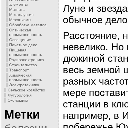
элементы
Луне и звезда
Магниты
Металлургия
обычное дело
Механизмы
Обработка металла
Оптическая
Расстояние, н
промышленность
Освещение
невелико. Но
Печатное дело
Пищевая
промышленность
дюжиной стан
Радиоэлектроника
Строительство
весь земной 
Транспорт
Химическая
разных частот
промышленность
Электротехника
мере постави
Сельское хозяйство
Футурология
Экономика
станции в кл
Метки
например, в 
побережье Ю