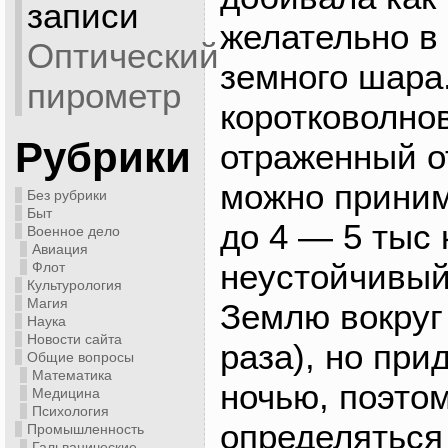
записи
желательно в
Оптический
земного шара
пирометр
коротковолнов
Рубрики
отраженный о
можно приним
Без рубрики
Быт
до 4 — 5 тыс 
Военное дело
Авиация
неустойчивый
Флот
Культурология
Магия
Землю вокруг
Наука
Новости сайта
раза), но при
Общие вопросы
Математика
ночью, поэто
Медицина
Психология
определяться 
Промышленность
Гальванические