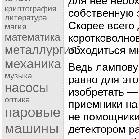
для нее необ
криптография
собственную 
литература
Скорее всего 
магия
математика
коротковолно
металлургия
обходиться м
механика
Ведь лампову
музыка
равно для это
насосы
изобретать —
оптика
приемники на
паровые
не помощники
машины
детектором р