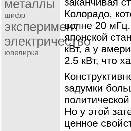
заканчивая с
металлы
Колорадо, ко
шифр
волне 20 мГц.
эксперимент
японской ста
электричество
кВт, а у амер
ювелирка
2.5 кВт, что х
Конструктивн
задумки боль
политической
Но у этой зат
ценное свойс