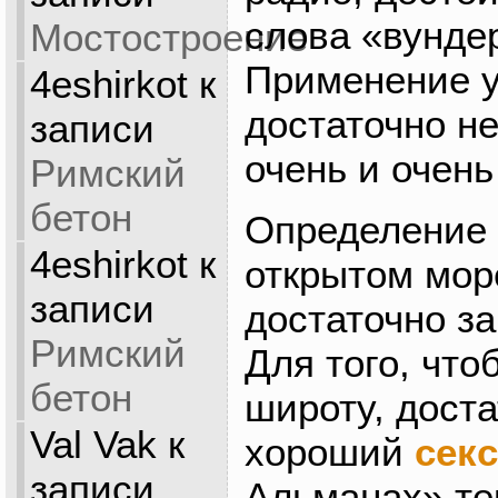
слова «вунде
Мостостроение
Применение у
4eshirkot
к
достаточно н
записи
очень и очен
Римский
бетон
Определение 
4eshirkot
к
открытом мор
записи
достаточно за
Римский
Для того, что
бетон
широту, дост
Val Vak
к
хороший
секс
записи
Альманах» те