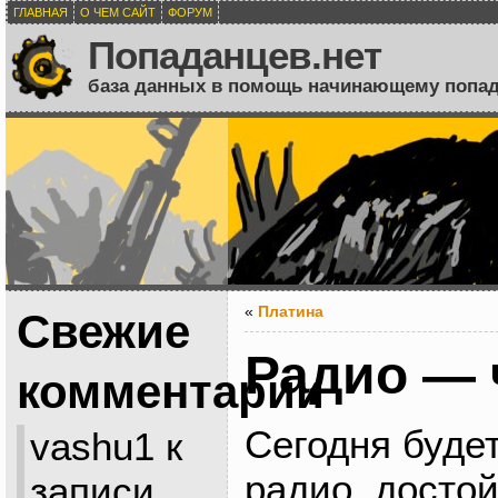
ГЛАВНАЯ
О ЧЕМ САЙТ
ФОРУМ
Попаданцев.нет
база данных в помощь начинающему попа
«
Платина
Свежие
Радио —
комментарии
Сегодня буде
vashu1
к
радио, досто
записи