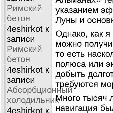
Римский
указанием эф
бетон
Луны и основ
4eshirkot
к
Однако, как я
записи
можно получи
Римский
то есть наско
бетон
полюса или эк
4eshirkot
к
добыть долгот
записи
требуются мо
Абсорбционный
Много тысяч 
холодильник
навигация бы
4eshirkot
к