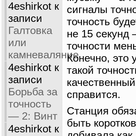
4eshirkot
к
сигналы точно
записи
точность буде
Галтовка
не 15 секунд
или
точности мен
камневаляние
Конечно, это
4eshirkot
к
такой точнос
записи
качественный
Борьба за
справится.
точность
Станция обяз
— 2: Винт
быть коротко
4eshirkot
к
добивала как