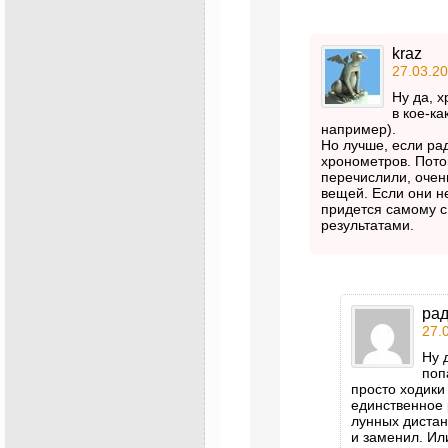
kraz
27.03.20
Ну да, 
в кое-ка
например).
Но лучше, если ра
хронометров. Потом
перечислили, очен
вещей. Если они н
придется самому с
результатами.
рад
27.
Ну 
поп
просто ходики
единственное 
лунных дистан
и заменил. Ил