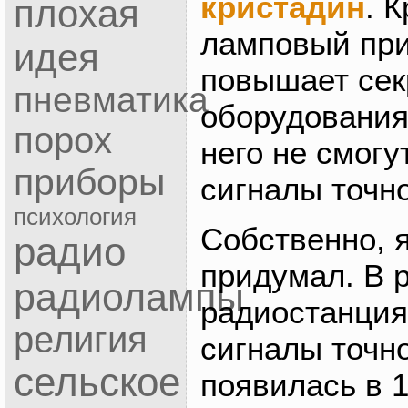
кристадин
. 
плохая
ламповый при
идея
повышает сек
пневматика
оборудования,
порох
него не смогу
приборы
сигналы точн
психология
Собственно, я
радио
придумал. В 
радиолампы
радиостанция
религия
сигналы точн
сельское
появилась в 1