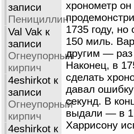
хронометр он
записи
продемонстри
Пенициллин
1735 году, но
Val Vak
к
150 миль. Ва
записи
другим — раз 
Огнеупорный
Наконец, в 17
кирпич
сделать хрон
4eshirkot
к
давал ошибку
записи
секунд. В кон
Огнеупорный
выдали — в 17
кирпич
Харрисону ис
4eshirkot
к