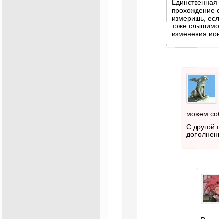
Единственная 
прохождение с
измеришь, есл
тоже слышимос
изменения ио
можем со
С другой 
дополнени