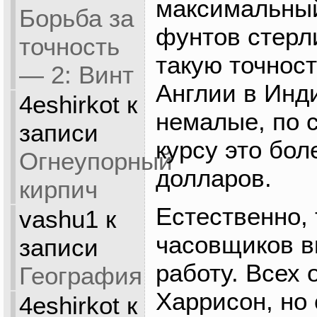
максимальный
Борьба за
фунтов стерл
точность
такую точност
— 2: Винт
Англии в Инд
4eshirkot
к
немалые, по 
записи
курсу это бо
Огнеупорный
долларов.
кирпич
Естественно,
vashu1
к
часовщиков в
записи
работу. Всех 
География
Харрисон, но
4eshirkot
к