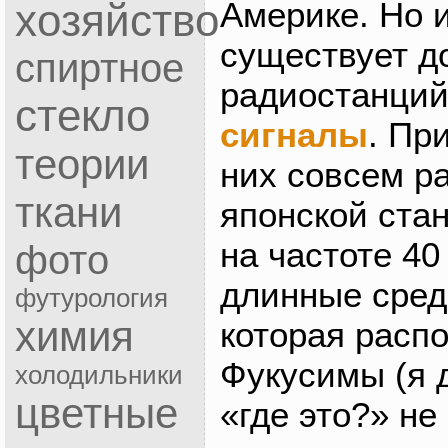
Америке. Но 
хозяйство
существует д
спиртное
радиостанци
стекло
сигналы
. Пр
теории
них совсем р
ткани
японской ста
на частоте 40
фото
длинные сред
футурология
химия
которая расп
Фукусимы (я 
холодильники
цветные
«где это?» не