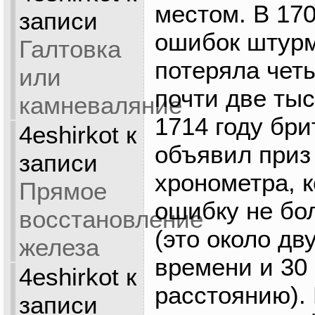
местом. В 170
записи
ошибок штурм
Галтовка
потеряла чет
или
почти две тыс
камневаляние
1714 году бр
4eshirkot
к
объявил приз
записи
хронометра, 
Прямое
ошибку не бо
восстановление
(это около дв
железа
времени и 30
4eshirkot
к
расстоянию).
записи