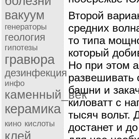
болезни
вакуум
Второй вариа
средних волна
генераторы
геология
то типа мощн
гипотезы
который добив
гравюра
Но при этом 
дезинфекция
развешивать
инфо
башни и закач
каменный_век
киловатт с н
керамика
тысяч вольт. 
кино
кислоты
достанет и до
клей