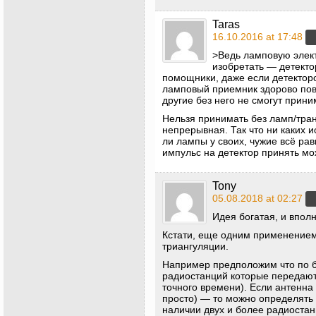
Taras
16.10.2016 at 17:48
>Ведь ламповую элект
изобретать — детекто
помощники, даже если детектор
ламповый приемник здорово пов
другие без него не смогут прини
Нельзя принимать без ламп/тран
непрерывная. Так что ни каких и
ли лампы у своих, чужие всё рав
импульс на детектор принять мо
Tony
05.08.2018 at 02:27
Идея богатая, и впол
Кстати, еще одним применением
триангуляции.
Например предположим что по б
радиостанций которые передают 
точного времени). Если антенна 
просто) — то можно определять
наличии двух и более радиоста