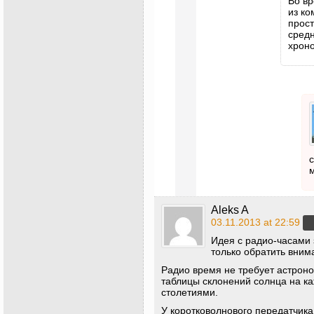
Во в
из ко
прост
средн
хроно
с
Aleks A
03.11.2013 at 22:59
Идея с радио-часами
только обратить вним
Радио время не требует астроно
таблицы склонений солнца на ка
столетиями.
У коротковолнового передатчика