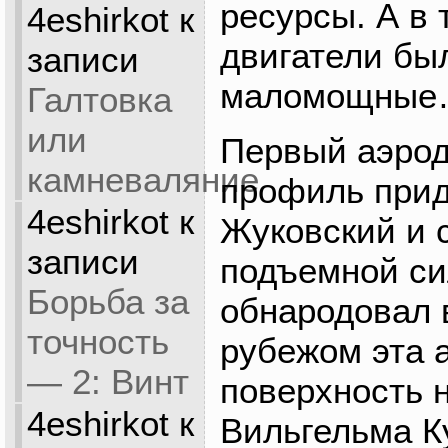
ресурсы. А в 
4eshirkot
к
двигатели бы
записи
маломощны
Галтовка
или
Первый аэро
камневаляние
профиль при
4eshirkot
к
Жуковский и 
записи
подъемной си
Борьба за
обнародовал в
точность
рубежом эта 
— 2: Винт
поверхность 
4eshirkot
к
Вильгельма Ку