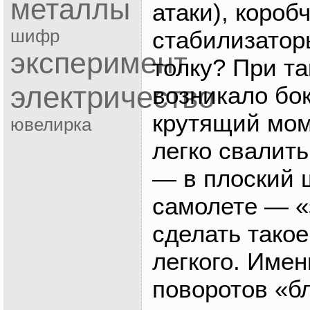
металлы
атаки), короб
стабилизато
шифр
эксперимент
толку? При та
электричество
возникало бо
крутящий мом
ювелирка
легко свалить
— в плоский 
самолете — «
сделать такое
легкого. Имен
поворотов «б