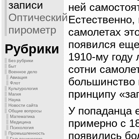
записи
ней самостоят
Оптический
Естественно,
пирометр
самолетах эт
появился еще 
Рубрики
1910-му году
Без рубрики
сотни самоле
Быт
Военное дело
Авиация
большинство 
Флот
Культурология
принципу «за
Магия
Наука
Новости сайта
У попаданца 
Общие вопросы
Математика
примерно с 18
Медицина
Психология
появились бо
Промышленность
Гальванические