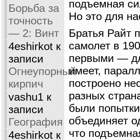
подъемная сил
Борьба за
Но это для н
точность
Братья Райт 
— 2: Винт
самолет в 19
4eshirkot
к
первыми — дл
записи
имеет, парал
Огнеупорный
построено не
кирпич
разных страна
vashu1
к
были попытки
записи
объединяет о
География
что подъемна
4eshirkot
к