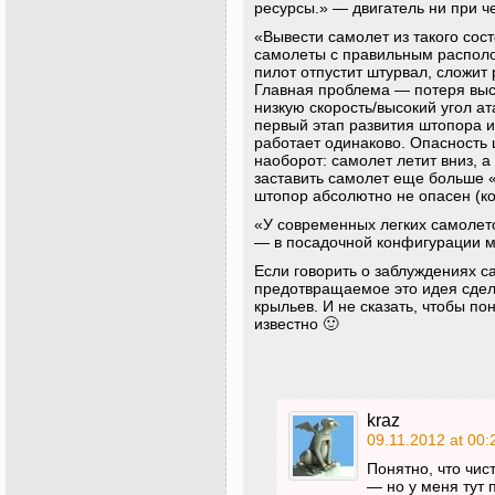
ресурсы.» — двигатель ни при ч
«Вывести самолет из такого сос
самолеты с правильным располо
пилот отпустит штурвал, сложит р
Главная проблема — потеря выс
низкую скорость/высокий угол а
первый этап развития штопора и
работает одинаково. Опасность
наоборот: самолет летит вниз, а
заставить самолет еще больше 
штопор абсолютно не опасен (ко
«У современных легких самолето
— в посадочной конфигурации 
Если говорить о заблуждениях с
предотвращаемое это идея сдел
крыльев. И не сказать, чтобы п
известно 🙂
kraz
09.11.2012 at 00:
Понятно, что чи
— но у меня тут 