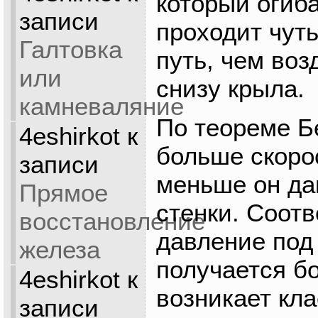
который огиба
записи
проходит чут
Галтовка
путь, чем воз
или
снизу крыла.
камневаляние
По теореме Б
4eshirkot
к
больше скорос
записи
меньше он да
Прямое
стенки. Соотв
восстановление
давление под
железа
получается б
4eshirkot
к
возникает кл
записи