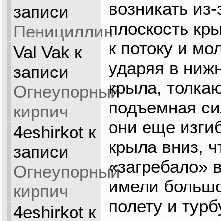
возникать из-з
записи
плоскость кры
Пенициллин
к потоку и мо
Val Vak
к
ударяя в ниж
записи
крыла, толкаю
Огнеупорный
подъемная си
кирпич
они еще изги
4eshirkot
к
крыла вниз, 
записи
«загребало» в
Огнеупорный
имели большо
кирпич
полету и тур
4eshirkot
к