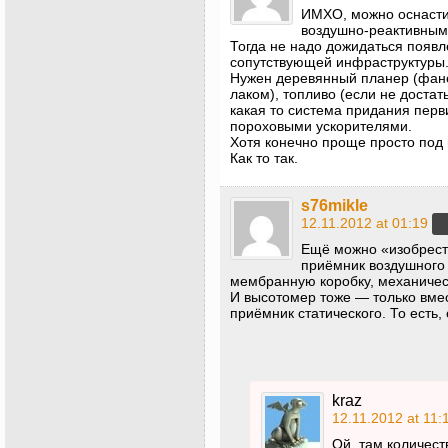
ИМХО, можно оснаст
воздушно-реактивным
Тогда не надо дожидаться появл
сопутствующей инфраструктуры
Нужен деревянный планер (фане
лаком), топливо (если не достат
какая то система придания перв
пороховыми ускорителями.
Хотя конечно проще просто под г
Как то так.
s76mikle
12.11.2012 at 01:19
Ещё можно «изобрести
приёмник воздушного 
мембранную коробку, механичес
И высотомер тоже — только вме
приёмник статического. То ест
kraz
12.11.2012 at 11:
Ой, там количест