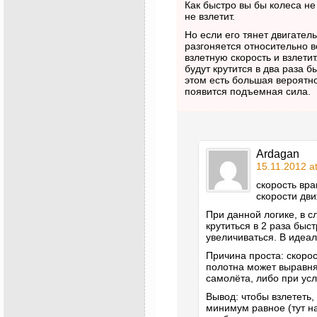
Как быстро вы бы колеса не
не взлетит.
Но если его тянет двигатель
разгоняется относительно в
взлетную скорость и взлетит
будут крутится в два раза б
этом есть большая вероятнос
появится подъемная сила.
Ardagan
15.11.2012 a
скорость вр
скорости дв
При данной логике, в с
крутиться в 2 раза быс
увеличиваться. В идеал
Причина проста: скоро
полотна может выравня
самолёта, либо при ус
Вывод: чтобы взлететь,
минимум равное (тут на