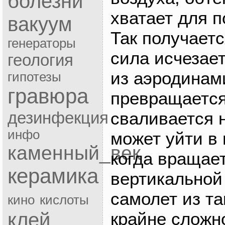
болезни
хватает для 
вакуум
Так получаетс
генераторы
сила исчезает
геология
из аэродинам
гипотезы
гравюра
превращается
сваливается н
дезинфекция
инфо
может уйти в
каменный_век
когда вращает
керамика
вертикальной
самолет из та
кино
кислоты
клей
крайне сложно