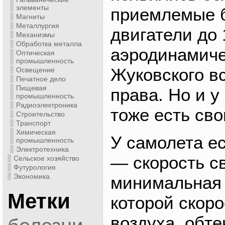
элементы
приемлемые 
Магниты
Металлургия
двигатели до 
Механизмы
Обработка металла
аэродинамич
Оптическая
промышленность
Жуковского в
Освещение
Печатное дело
Пищевая
права. Но и у
промышленность
Радиоэлектроника
тоже есть сво
Строительство
Транспорт
Химическая
У самолета е
промышленность
Электротехника
— скорость с
Сельское хозяйство
Футурология
Экономика
минимальная 
Метки
которой скоро
воздуха, обт