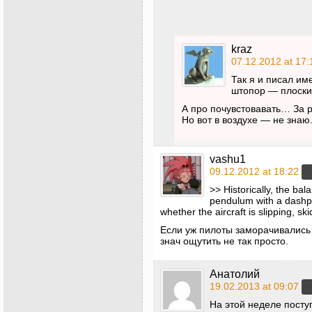
kraz
07.12.2012 at 17:
Так я и писал им
штопор — плоски
А про почувстовавать… За р
Но вот в воздухе — не знаю
vashu1
09.12.2012 at 18:22
>> Historically, the bal
pendulum with a dashpo
whether the aircraft is slipping, ski
Если уж пилоты заморачивались 
знач ощутить не так просто.
Анатолий
19.02.2013 at 09:07
На этой неделе пост