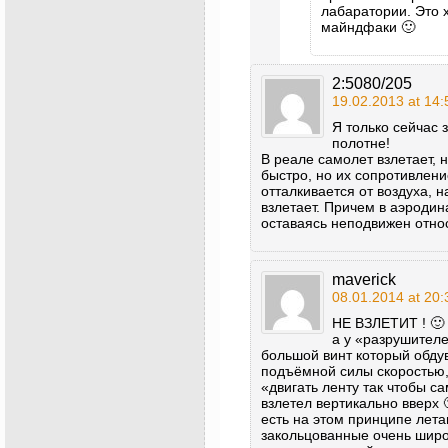
лабаратории. Это 
майндфаки 🙂
2:5080/205
19.02.2013 at 14:
Я только сейчас 
полотне!
В реале самолет взлетает, 
быстро, но их сопротивлен
отталкивается от воздуха, 
взлетает. Причем в аэродин
оставаясь неподвижен отно
maverick
08.01.2014 at 20:
НЕ ВЗЛЕТИТ ! 🙂
а у «разрушителе
большой винт который обдув
подъёмной силы скоростью,
«двигать ленту так чтобы са
взлетел вертикально вверх 
есть на этом принципе лет
закольцованные очень шир