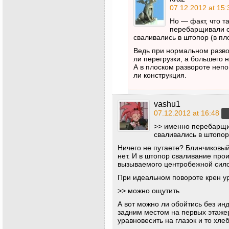
07.12.2012 at 15:
Но — факт, что т
перебарщивали с
сваливались в штопор (в пл
Ведь при нормальном разво
ли перегрузки, а большего н
А в плоском развороте непо
ли конструкция.
vashu1
07.12.2012 at 16:48
>> именно перебарщи
сваливались в штопор
Ничего не путаете? Блинчиковый
нет. И в штопор сваливание прои
вызываемого центробежной сило
При идеальном повороте крен у
>> можно ощутить
А вот можно ли обойтись без ин
задним местом на первых этажерк
уравновесить на глазок и то хлеб