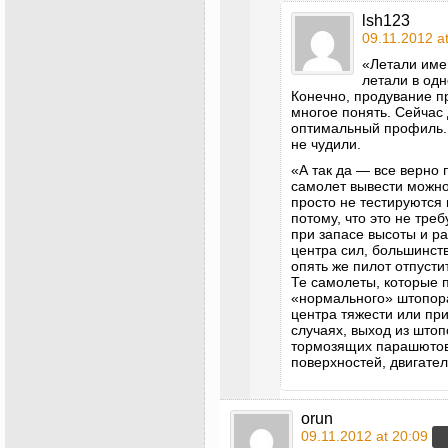
lsh123
09.11.2012 a
«Летали име
летали в одн
Конечно, продувание п
многое понять. Сейчас
оптимальный профиль. 
не чудили.
«А так да — все верно 
самолет вывести можно
просто не тестируются
потому, что это не тре
при запасе высоты и р
центра сил, большинст
опять же пилот отпустит
Те самолеты, которые 
«нормального» штопор
центра тяжести или пр
случаях, выход из што
тормозящих парашютов
поверхностей, двигател
orun
09.11.2012 at 20:09