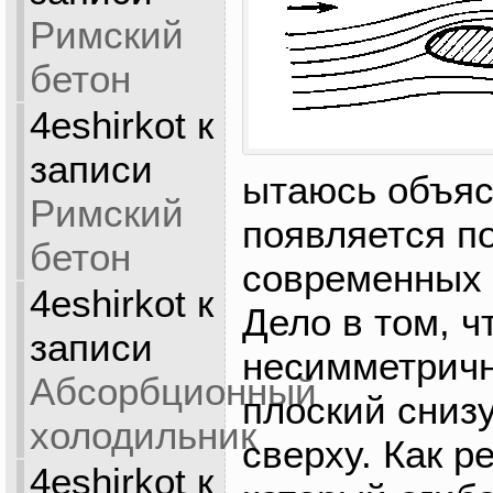
Римский
бетон
4eshirkot
к
записи
ытаюсь объясн
Римский
появляется п
бетон
современных 
4eshirkot
к
Дело в том, 
записи
несимметричн
Абсорбционный
плоский снизу
холодильник
сверху. Как р
4eshirkot
к