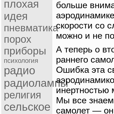
плохая
больше внима
аэродинамике
идея
скорости со 
пневматика
можно и не по
порох
А теперь о в
приборы
раннего само
психология
радио
Ошибка эта с
аэродинамико
радиолампы
инертностью
религия
Мы все знаем
сельское
самолет — он