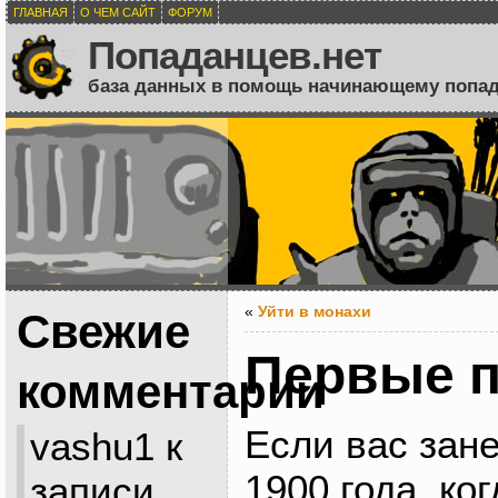
ГЛАВНАЯ
О ЧЕМ САЙТ
ФОРУМ
Попаданцев.нет
база данных в помощь начинающему попа
«
Уйти в монахи
Свежие
Первые 
комментарии
Если вас зане
vashu1
к
1900 года, ко
записи