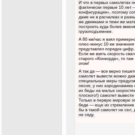
И что в первых самолетах 
фактически первые 10 лет 
конфигурации», поэтому со
даже не в расчалках и разн
же движками и теми же мат
построить куда более вмен
грузоподъемнее.
А 80 км/час я взял примерн
плюс-минус 10 км значения 
представлял порядок цифр.
Если же взять скорость сва
старого «Конкорда», то там 
этом!
А так да — все верно пишет
самолет вывести можно даж
специальные меры предусмо
песня, у них аэродинамика 
их беды на малых скоростях)
плоского!) самолет вывести
Только в первую мировую э
беде — еще их стремление
бы в такой самолет не сел,
не сяду.