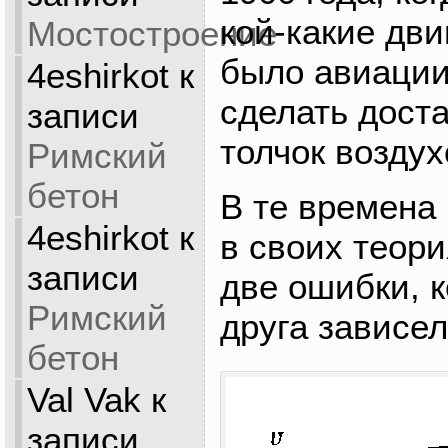
кой-какие дви
Мостостроение
было авиации
4eshirkot
к
сделать дост
записи
толчок возд
Римский
бетон
В те времена
4eshirkot
к
в своих теор
записи
две ошибки, к
Римский
друга зависел
бетон
Val Vak
к
записи