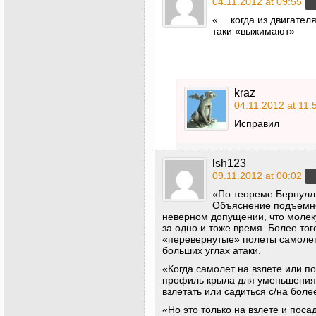
04.11.2012 at 09:55
«… когда из двигател
таки «выжимают»
kraz
04.11.2012 at 11:
Исправил
lsh123
09.11.2012 at 00:02
«По теореме Бернулли
Объяснение подъемно
неверном допущении, что молек
за одно и тоже время. Более то
«перевернутые» полеты самолет
больших углах атаки.
«Когда самолет на взлете или п
профиль крыла для уменьшения 
взлетать или садиться с/на боле
«Но это только на взлете и поса