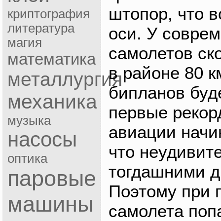
штопор, что в
криптография
литература
оси. У совре
магия
самолетов ск
математика
в районе 80 к
металлургия
бипланов буд
механика
первые рекор
музыка
авиации начин
насосы
что неудивит
оптика
тогдашними д
паровые
Поэтому при 
машины
самолета поп