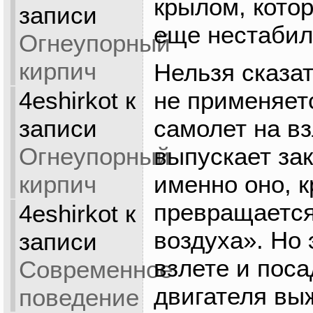
крылом, кото
записи
еще нестабил
Огнеупорный
кирпич
Нельзя сказат
4eshirkot
к
не применяетс
записи
самолет на вз
Огнеупорный
выпускает за
кирпич
именно оно, 
превращается
4eshirkot
к
воздуха». Но 
записи
взлете и поса
Современное
двигателя вы
поведение