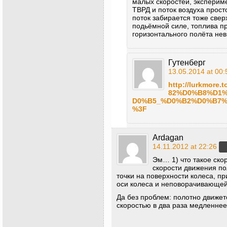
малых скоростей, экспериме
ТВРД и поток воздуха прост
поток забирается тоже све
подьёмной силе, топлива пр
горизонтального полёта не
Гутенберг
13.05.2014 at 00:
http://lurkmo
82%D0%B8%D1
D0%B5_%D0%B2%D0%B7
%3F
Ardagan
14.11.2012 at 22:26
Эм… 1) что такое ско
скорости движения по
точки на поверхности колеса, пр
оси колеса и неповорачивающей
Да без проблем: полотно движет
скоростью в два раза медленнее