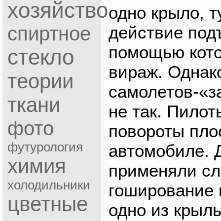
хозяйство
одно крыло, т
действие под
спиртное
помощью кото
стекло
вираж. Однак
теории
самолетов-«з
ткани
не так. Пило
фото
повороты плос
футурология
автомобиле. 
химия
применяли сл
холодильники
гоширование 
цветные
одно из крыль