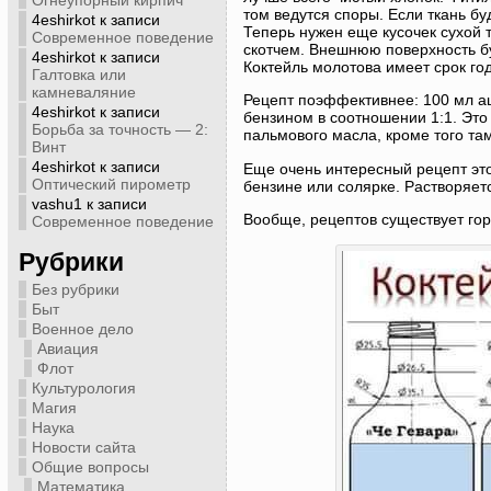
Огнеупорный кирпич
том ведутся споры. Если ткань бу
4eshirkot
к записи
Теперь нужен еще кусочек сухой 
Современное поведение
скотчем. Внешнюю поверхность бу
4eshirkot
к записи
Коктейль молотова имеет срок год
Галтовка или
камневаляние
Рецепт поэффективнее: 100 мл ац
4eshirkot
к записи
бензином в соотношении 1:1. Это
Борьба за точность — 2:
пальмового масла, кроме того та
Винт
4eshirkot
к записи
Еще очень интересный рецепт это 
Оптический пирометр
бензине или солярке. Растворяет
vashu1
к записи
Вообще, рецептов существует гор
Современное поведение
Рубрики
Без рубрики
Быт
Военное дело
Авиация
Флот
Культурология
Магия
Наука
Новости сайта
Общие вопросы
Математика