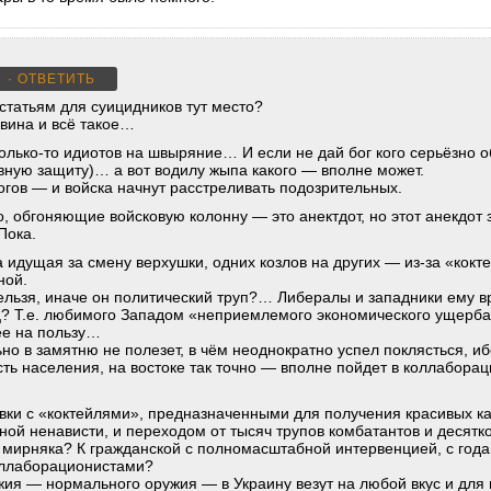
· ОТВЕТИТЬ
 статьям для суицидников тут место?
вина и всё такое…
колько-то идиотов на швыряние… И если не дай бог кого серьёзно
ивную защиту)… а вот водилу жыпа какого — вполне может.
жогов — и войска начнут расстреливать подозрительных.
, обгоняющие войсковую колонну — это анектдот, но этот анекдот 
Пока.
а идущая за смену верхушки, одних козлов на других — из-за «кокт
ной.
нельзя, иначе он политический труп?… Либералы и западники ему в
? Т.е. любимого Западом «неприемлемого экономического ущерба» 
ее на пользу…
но в замятню не полезет, в чём неоднократно успел поклясться, и
сть населения, на востоке так точно — вполне пойдет в коллабора
авки с «коктейлями», предназначенными для получения красивых к
ой ненависти, и переходом от тысяч трупов комбатантов и десятк
в мирняка? К гражданской с полномасштабной интервенцией, с год
оллаборационистами?
ружия — нормального оружия — в Украину везут на любой вкус и д