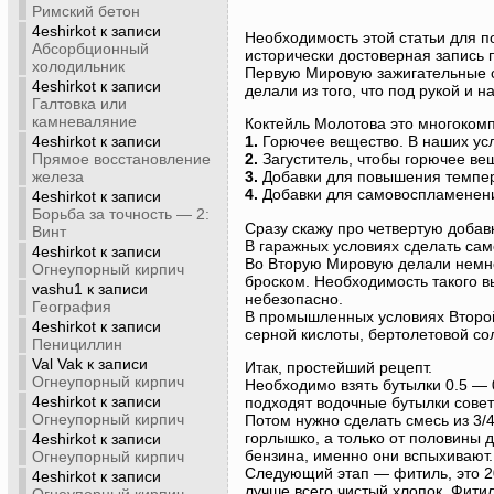
Римский бетон
4eshirkot
к записи
Необходимость этой статьи для п
Абсорбционный
исторически достоверная запись 
холодильник
Первую Мировую зажигательные с
4eshirkot
к записи
делали из того, что под рукой и н
Галтовка или
камневаляние
Коктейль Молотова это многоком
4eshirkot
к записи
1.
Горючее вещество. В наших ус
Прямое восстановление
2.
Загуститель, чтобы горючее вещ
железа
3.
Добавки для повышения темпер
4.
Добавки для самовоспламенен
4eshirkot
к записи
Борьба за точность — 2:
Сразу скажу про четвертую добавк
Винт
В гаражных условиях сделать са
4eshirkot
к записи
Во Вторую Мировую делали немно
Огнеупорный кирпич
броском. Необходимость такого в
vashu1
к записи
небезопасно.
География
В промышленных условиях Второй
4eshirkot
к записи
серной кислоты, бертолетовой со
Пенициллин
Val Vak
к записи
Итак, простейший рецепт.
Огнеупорный кирпич
Необходимо взять бутылки 0.5 — 
4eshirkot
к записи
подходят водочные бутылки совет
Огнеупорный кирпич
Потом нужно сделать смесь из 3/
горлышко, а только от половины д
4eshirkot
к записи
бензина, именно они вспыхивают.
Огнеупорный кирпич
Следующий этап — фитиль, это 20
4eshirkot
к записи
лучше всего чистый хлопок. Фити