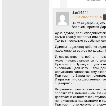
dan14444
09.03.2022 at 00:15
Вы таки уверены, что
Впрочем, премия Дар
Хуже другое, если сподвигнет с
только краску попортит или акт
Так вот, несколько серьёзных о
Идиоты на джихад-арбе из видео
население за врагов не держат. 
И, соответственно, война — пок
может начать становится тоталь
При том, что Путину отступать 
силовиками для него — трындец
«опускание занавеса» ему скор
При том, что Запад принципиаль
И при том, что существенная ча
сценарию?
Вы реально хотите повысить ст
сопляков? С повышением взаимн
десяткам и сотням тысяч трупо
непричастных партизанами и к
При том, что уж чего-чего, а о