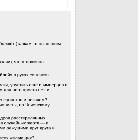
 обожжёт (танкам-то нынешним —
значит, что вторженцы
ейлей» в руках сопляков —
раги, упустить ещё и ымперцев с
для него просто нет, и
бо сцыкотно и незачем?
ционисты, по Чеченскому
адров расстерелянных
ов случайных жертв — к
ами режущими друг друга и
ля всех желающих?…