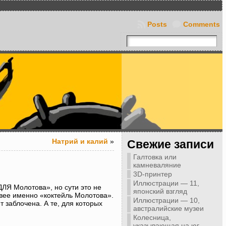
Posts
Comments
Натрий и калий
»
Свежие записи
Галтовка или
камневаляние
3D-принтер
Иллюстрации — 11,
ЛЯ Молотова», но сути это не
японский взгляд
ивее именно «коктейль Молотова».
Иллюстрации — 10,
т заблочена. А те, для которых
австралийские музеи
Колесница,
указывающая на юг