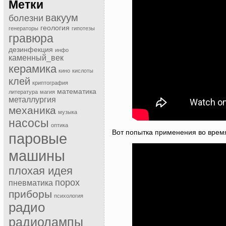
Метки
вакуум
болезни
геология
генераторы
гипотезы
гравюра
дезинфекция
инфо
каменный_век
керамика
кино
кислоты
клей
криптография
математика
литература
магия
металлургия
механика
музыка
насосы
оптика
Вот попытка применения во время
паровые
машины
плохая идея
порох
пневматика
приборы
психология
радио
радиолампы