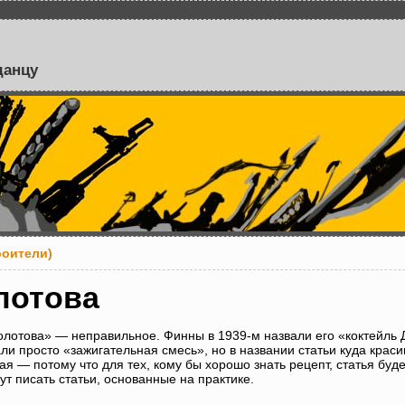
данцу
роители)
лотова
лотова» — неправильное. Финны в 1939-м назвали его «коктейль Д
али просто «зажигательная смесь», но в названии статьи куда крас
я — потому что для тех, кому бы хорошо знать рецепт, статья буде
ут писать статьи, основанные на практике.