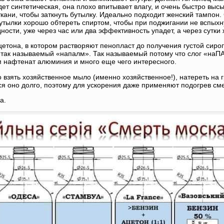
дет синтетическая, она плохо впитывает влагу, и очень быстро высы
ткани, чтобы заткнуть бутылку. Идеально подходит женский тампон.
тылки хорошо обтереть спиртом, чтобы при поджигании не вспыхну
ности, уже через час или два эффективность упадет, а через сутки
етона, в котором растворяют пенопласт до получения густой сиро
 так называемый «напалм». Так называемый потому что слог «наПА
м нафтенат алюминия и много еще чего интересного.
взять хозяйственное мыло (именно хозяйственное!), натереть на г
ся оно долго, поэтому для ускорения даже применяют подогрев см
а.