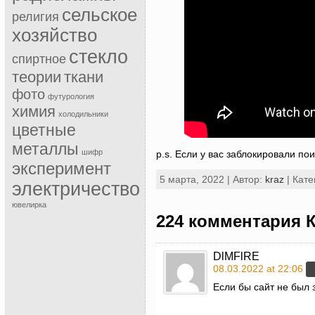
сельское
религия
хозяйство
стекло
спиртное
теории
ткани
фото
футурология
химия
холодильники
цветные
металлы
шифр
p.s. Если у вас заблокировали п
эксперимент
5 марта, 2022 | Автор:
kraz
| Кате
электричество
ювелирка
224 комментария 
DlMFlRE
08.03.2022 at 22:06
Если бы сайт не был 