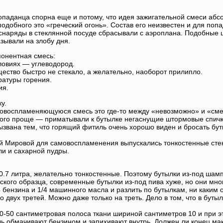
опаданца спорна еще и потому, что идея зажигательной смеси абс
подобного это «греческий огонь». Состав его неизвестен и для поп
наряды в стеклянной посуде сбрасывали с аэроплана. Подобные ш
азывали на злобу дня.
понентная смесь:
ловиях — углеводород.
ество быстро не стекало, а желательно, наоборот прилипло.
атуры горения.
ия.
у.
мовоспламеняющуюся смесь это где-то между «невозможно» и «сме
го проще — приматывали к бутылке негаснущие штормовые спичк
ызвана тем, что горящий фитиль очень хорошо виден и бросать бут
 Мировой для самовоспламенения выпускались тонкостенные стек
ли и сахарной пудры.
0.7 литра, желательно тонкостенные. Поэтому бутылки из-под шамп
ского образца, современные бутылки из-под пива хуже, но они мно
4 бензина и 1/4 машинного масла и разлить по бутылкам, ни каким
о двух третей. Можно даже только на треть. Дело в том, что в бут
-50 сантиметровая полоса ткани шириной сантиметров 10 и при эт
ль обмачивают бензином и запихивают внутрь. Должен ли конец мак