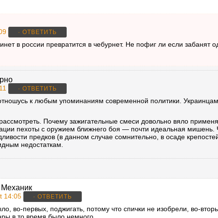
09
· ОТВЕТИТЬ
инет в россии превратится в чебурнет. Не пофиг ли если забанят од
рно
11
· ОТВЕТИТЬ
отношусь к любым упоминаниям современной политики. Украинцам
рассмотреть. Почему зажигательные смеси довольно вяло применя
ции пехоты с оружием ближнего боя — почти идеальная мишень. Чт
дливости предков (в данном случае сомнительно, в осаде крепосте
идным недостаткам.
 Механик
t 14:05
· ОТВЕТИТЬ
о, во-первых, поджигать, потому что спички не изобрели, во-вторы
ры в то время было немного.