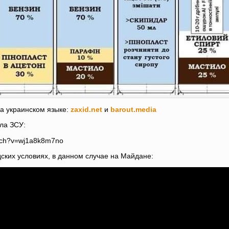
на украинском языке:
zaxid.net
и
barout.media
ла ЗСУ:
atch?v=wj1a8k8m7no
дских условиях, в данном случае на Майдане: