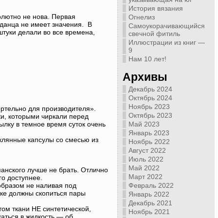
История вязания
олютно не нова. Первая
Огнелиз
аданца не имеет значения. В
Самоукорачивающийся
туки делали во все времена,
свечной фитиль
Иллюстрации из книг —
9
Нам 10 лет!
Архивы
Декабрь 2024
Октябрь 2024
Ноябрь 2023
ртельно для производителя».
Октябрь 2023
и, которыми чиркали перед
ылку в темное время суток очень
Май 2023
Январь 2023
лянные капсулы со смесью из
Ноябрь 2022
Август 2022
Июль 2022
Май 2022
анского лучше не брать. Отлично
Март 2022
го доступнее.
 образом не наливая под
Февраль 2022
ылке должны скопиться пары
Январь 2022
Декабрь 2021
ом ткани НЕ синтетической,
Ноябрь 2021
аться в жидкость — об