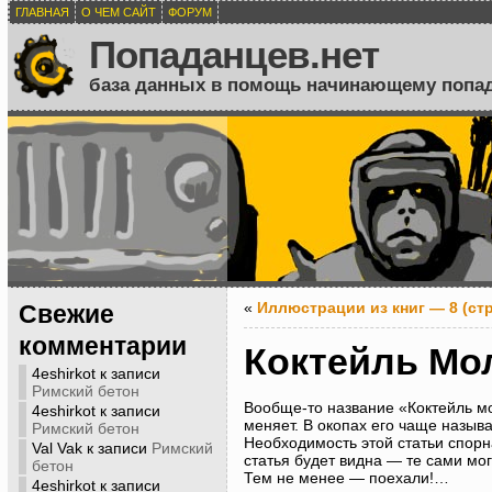
ГЛАВНАЯ
О ЧЕМ САЙТ
ФОРУМ
Попаданцев.нет
база данных в помощь начинающему попа
«
Иллюстрации из книг — 8 (ст
Свежие
комментарии
Коктейль Мо
4eshirkot
к записи
Римский бетон
Вообще-то название «Коктейль мо
4eshirkot
к записи
меняет. В окопах его чаще назыв
Римский бетон
Необходимость этой статьи спорна
Val Vak
к записи
Римский
статья будет видна — те сами мог
бетон
Тем не менее — поехали!…
4eshirkot
к записи