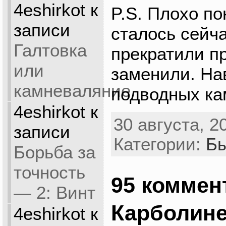
4eshirkot
к
P.S. Плохо п
записи
сталось сейча
Галтовка
прекратили п
или
заменили. На
камневаляние
подводных ка
4eshirkot
к
30 августа, 2
записи
Категории:
Бы
Борьба за
точность
95 коммен
— 2: Винт
Карболин
4eshirkot
к