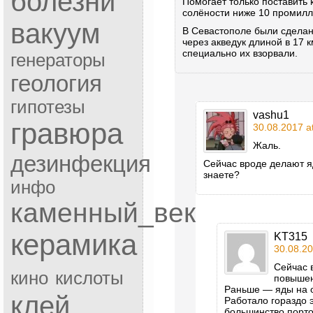
болезни
Помогает только поставить 
солёности ниже 10 промилл
вакуум
В Севастополе были сделан
через акведук длиной в 17 
специально их взорвали.
генераторы
геология
гипотезы
vashu1
гравюра
30.08.2017 a
Жаль.
дезинфекция
Сейчас вроде делают я
знаете?
инфо
каменный_век
керамика
KT315
30.08.20
Сейчас 
кино
кислоты
повышен
Раньше — яды на о
клей
Работало гораздо 
большинство порто