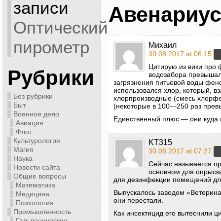
записи
Авенариу
Оптический
пирометр
Михаил
30.08.2017 at 06:15
Цитирую из вики про
Рубрики
водозабора превышало
загрязнения питьевой воды фено
использовался хлор, который, 
Без рубрики
хлорпроизводные (смесь хлорфе
Быт
(некоторые в 100—250 раз прев
Военное дело
Единственный плюс — они куда 
Авиация
Флот
Культурология
KT315
Магия
30.08.2017 at 07:27
Наука
Сейчас называется пр
Новости сайта
основном для опрыск
Общие вопросы
для дезинфекции помещений дл
Математика
Выпускалось заводом «Ветерина
Медицина
они перестали.
Психология
Промышленность
Как инсектицид его вытеснили 
Гальванические