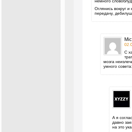
немного словоблуд
Оглянись вокруг и
передачу, дебилуш
Mic
02.
С х
тра
мозга неизлеч
умного совета:
А я согла
давно зае
на это ук