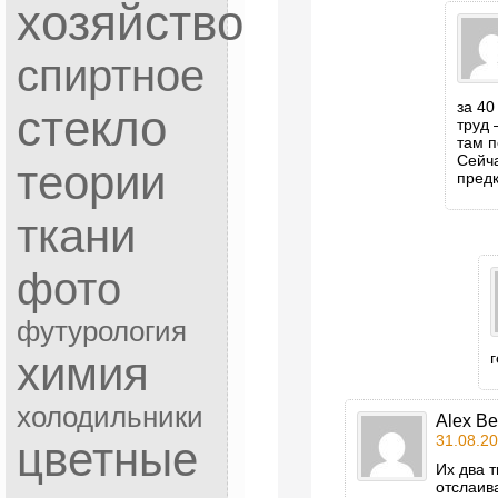
хозяйство
спиртное
за 40
стекло
труд 
там п
Сейч
теории
предк
ткани
фото
футурология
химия
холодильники
Alex B
31.08.20
цветные
Их два 
отслаив