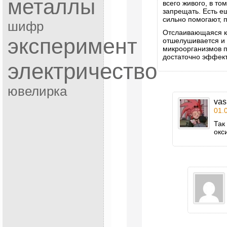
металлы
всего живого, в то
запрещать. Есть ещ
сильно помогают, 
шифр
Отслаивающаяся к
эксперимент
отшелушивается и 
микроорганизмов п
достаточно эффект
электричество
ювелирка
vas
01.
Так
окс