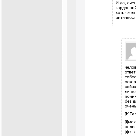
И да, оче
карданной
хоть скол
античност
челов
ответ
собес
оско
сейча
ли по
поним
без д
очень
[b]Те
[i]ме
полез
[i]вя