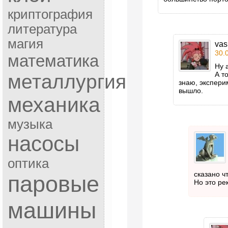
криптография
литература
магия
vas
30.
математика
Ну 
А т
металлургия
знаю, экспери
вышло.
механика
музыка
насосы
оптика
сказано ч
паровые
Но это р
машины