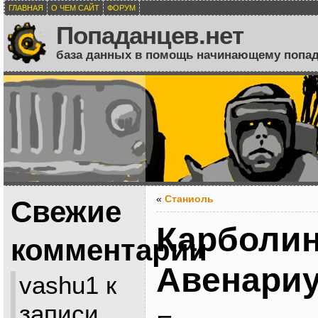
ГЛАВНАЯ
О ЧЕМ САЙТ
ФОРУМ
Попаданцев.нет
база данных в помощь начинающему попа
«
Станиоль
Свежие
Карболи
комментарии
Авенари
vashu1
к
записи