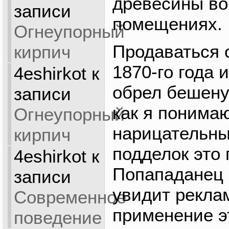
древесины во
записи
помещениях.
Огнеупорный
Продаваться 
кирпич
1870-го года 
4eshirkot
к
обрел бешену
записи
как я понима
Огнеупорный
нарицательны
кирпич
подделок это 
4eshirkot
к
Попападанец 
записи
увидит рекла
Современное
применение э
поведение