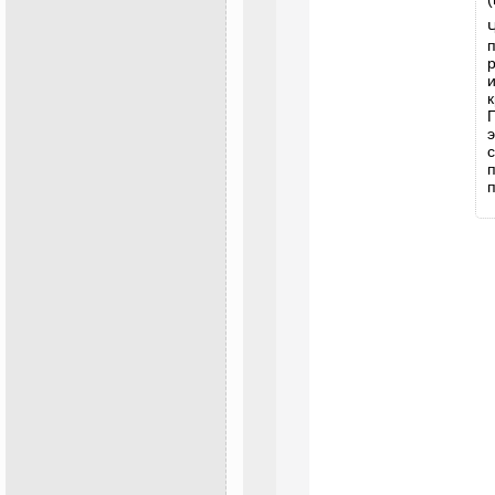
Ч
п
р
и
э