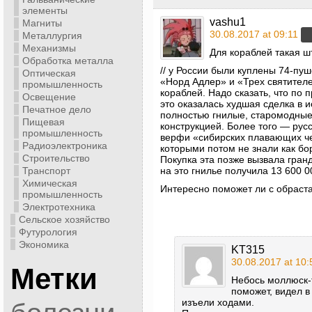
элементы
vashu1
Магниты
30.08.2017 at 09:11
Металлургия
Механизмы
Для кораблей такая ш
Обработка металла
// у России были куплены 74-пу
Оптическая
«Норд Адлер» и «Трех святителей
промышленность
кораблей. Надо сказать, что по
Освещение
это оказалась худшая сделка в 
Печатное дело
полностью гнилые, старомодные
Пищевая
конструкцией. Более того — рус
промышленность
верфи «сибирских плавающих черв
Радиоэлектроника
которыми потом не знали как бо
Строительство
Покупка эта позже вызвала гран
на это гнилье получила 13 600 
Транспорт
Химическая
Интересно поможет ли с обраст
промышленность
Электротехника
Сельское хозяйство
Футурология
Экономика
KT315
30.08.2017 at 10:
Метки
Небось моллюск-
поможет, видел 
изъели ходами.