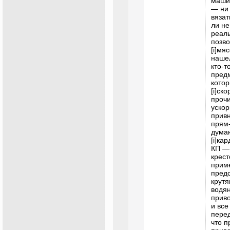
машин
— ни 
вязат
ли н
реаль
позво
[i]мя
нашел
кто-т
предм
котор
[i]ск
проч
ускор
привн
прям-
думаю
[i]ка
КП — 
крест
приме
предс
крутя
водян
приво
и все
перед
что п