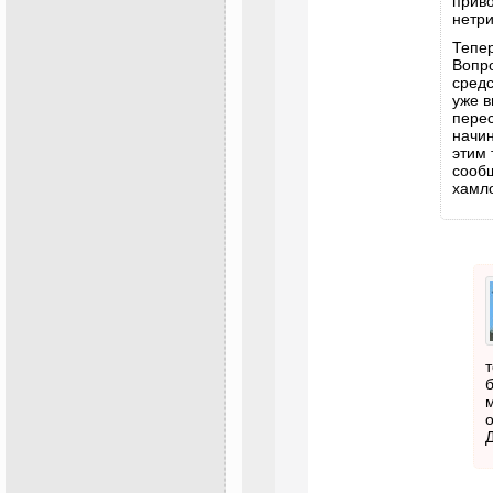
приво
нетри
Тепе
Вопро
средс
уже в
пере
начин
этим 
сообщ
хамл
т
м
о