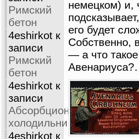
немецком) и, 
Римский
подсказывает,
бетон
его будет сло
4eshirkot
к
Собственно, 
записи
— а что такое
Римский
Авенариуса?
бетон
4eshirkot
к
записи
Абсорбционный
холодильник
4eshirkot
к