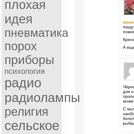
плохая
идея
cture
пишут
пневматика
помог
Креоз
порох
А еще
приборы
психология
радио
Чёрно
для п
радиолампы
пропи
может
религия
С мо
наобо
болот
сельское
рыба