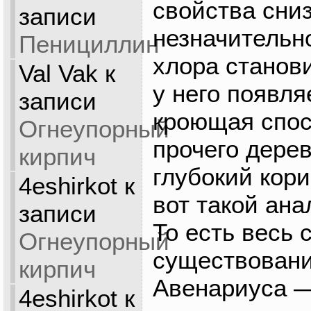
свойства сни
записи
незначительно
Пенициллин
хлора станов
Val Vak
к
у него появля
записи
кроющая спос
Огнеупорный
прочего дере
кирпич
глубокий кори
4eshirkot
к
вот такой ана
записи
То есть весь
Огнеупорный
существовани
кирпич
Авенариуса —
4eshirkot
к