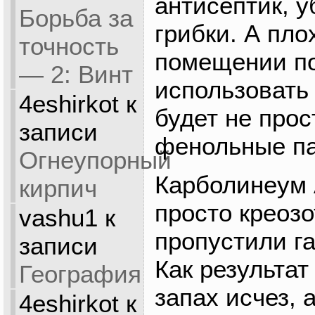
антисептик, у
Борьба за
грибки. А пло
точность
помещении п
— 2: Винт
использовать 
4eshirkot
к
будет не прос
записи
фенольные па
Огнеупорный
Карболинеум 
кирпич
просто креозо
vashu1
к
пропустили г
записи
Как результа
География
запах исчез, 
4eshirkot
к