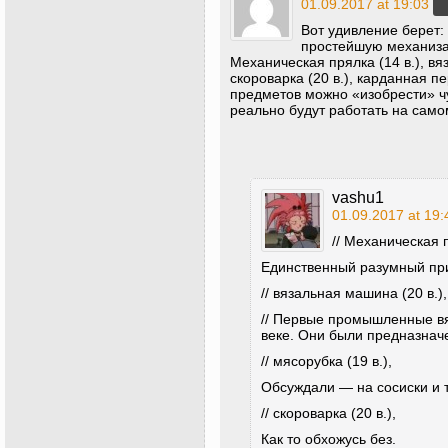
01.09.2017 at 19:03
Вот удивление берет:
простейшую механизац
Механическая прялка (14 в.), вяз
скороварка (20 в.), карданная п
предметов можно «изобрести» чу
реально будут работать на сам
vashu1
01.09.2017 at 19:
// Механическая п
Единственный разумный пр
// вязальная машина (20 в.),
// Первые промышленные в
веке. Они были предназнач
// мясорубка (19 в.),
Обсуждали — на сосиски и т
// скороварка (20 в.),
Как то обхожусь без.