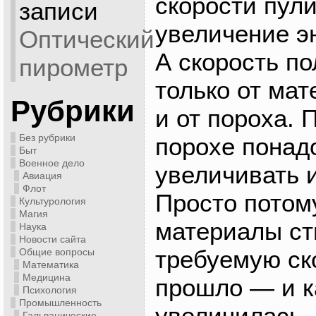
скорости пули
записи
увеличение э
Оптический
А скорость по
пирометр
только от мат
Рубрики
и от пороха. 
Без рубрики
порохе понад
Быт
Военное дело
увеличивать 
Авиация
Флот
Просто потому
Культурология
Магия
материалы ст
Наука
Новости сайта
требуемую ск
Общие вопросы
Математика
Медицина
прошло — и к
Психология
Промышленность
увеличилась, 
Гальванические