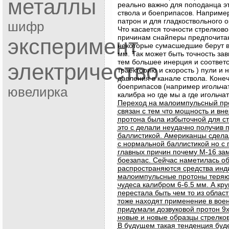
металлы
реально важно для поподанца эт
ствола и боеприпасов. Наприме
патрон и для гладкоствольного 
шифр
Что касается точности стрелков
причинам снайперы предпочитаю
эксперимент
некоторые сумасшедшие берут ви
мм. Так может быть точность за
тем большее инерция и соответ
электричество
траекторию и скорость ) пули и 
давления в канале ствола. Кон
боеприпасов (например игольча
ювелирка
калибра но где мы а где игольча
Переход на малоимпульсный пр
связан с тем что мощность и вн
протона была избыточной для ст
это с делали неудачно получив 
баллистикой. Американцы сделал
с нормальной баллистикой но с 
главных причин почему М-16 з
боезапас. Сейчас наметилась о
распространяются средства инд
малоимпульсные протоны теряю
чудеса калибром 6-6.5 мм. А кр
перестала быть чем то из облас
тоже находят применение в воен
придумали дозвуковой протон 9х
новые и новые образцы стрелков
В будущем такая тенденция буде