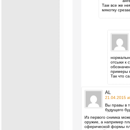
анг
Там все же не
мякотку срезае
нормально
отсыки к 
обозначе
примеры 
Так что с
AL
21.04.2015 a
Вы правы в 
будущего бу
Из первого снимка можн
оружие, а например пл
сферической формы пла