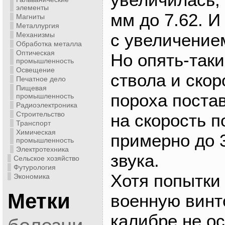
элементы
мм до 7.62. И
Магниты
Металлургия
с увеличение
Механизмы
Обработка металла
Оптическая
Но опять-так
промышленность
Освещение
ствола и скор
Печатное дело
Пищевая
пороха поста
промышленность
Радиоэлектроника
Строительство
на скорость 
Транспорт
Химическая
примерно до 
промышленность
Электротехника
звука.
Сельское хозяйство
Футурология
Хотя попытки
Экономика
Метки
военную винт
калибре не о