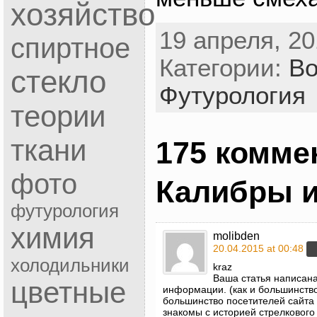
хозяйство
19 апреля, 20
спиртное
Категории:
Во
стекло
Футурология
теории
ткани
175 комме
фото
Калибры и
футурология
химия
molibden
20.04.2015 at 00:48
холодильники
kraz
Ваша статья написана
цветные
информации. (как и большинство
большинство посетителей сайта
знакомы с историей стрелкового 