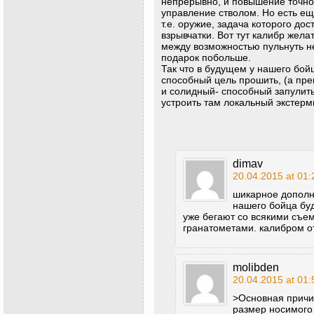
непрерывно, и повышение точно
управление стволом. Но есть ещ
т.е. оружие, задача которого до
взрывчатки. Вот тут калибр жел
между возможностью пульнуть н
подарок побольше.
Так что в будущем у нашего бойц
способный цель прошить, (а пре
и солидный- способный запулит
устроить там локальный экстер
dimav
20.04.2015 at 01:
шикарное дополн
нашего бойца буд
уже бегают со всякими съ
гранатометами. калибром о
molibden
20.04.2015 at 01:
>Основная причи
размер носимого