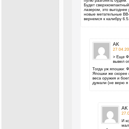
пулю разгонять будем.
Будет сверхкомпактный
лазером, это выгоднее 
новые метательные ВВ-
вернемся к калибру 6.5
AK
27.04.20
> Еще Ф
вывел о
Тогда уж япошки: 
Япошки же скорее 
веса оружия и бое
думали (не верю я 
AK
27.
И к
мал