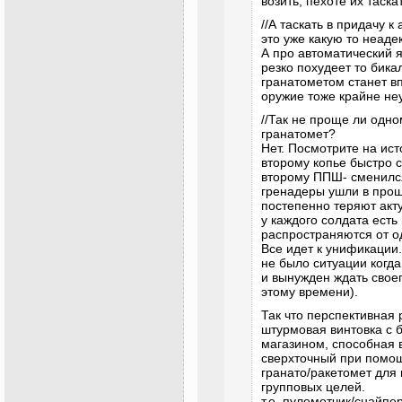
возить, пехоте их таск
//А таскать в придачу 
это уже какую то неаде
А про автоматический я
резко похудеет то бик
гранатометом станет в
оружие тоже крайне не
//Так не проще ли одно
гранатомет?
Нет. Посмотрите на ис
второму копье быстро 
второму ППШ- сменилс
гренадеры ушли в прош
постепенно теряют акту
у каждого солдата есть
распространяются от од
Все идет к унификации
не было ситуации когда
и вынужден ждать своег
этому времени).
Так что перспективная
штурмовая винтовка с 
магазином, способная 
сверхточный при помо
гранато/ракетомет для
групповых целей.
т.е. пулеметчик/снайпе