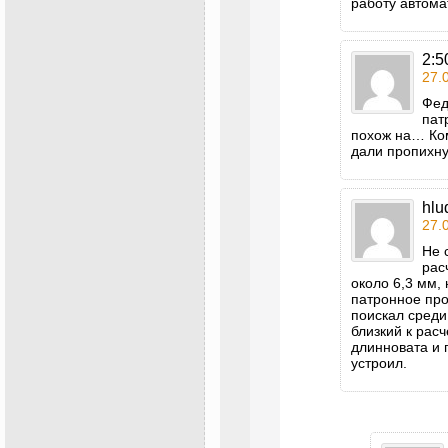
работу автома
2:5
27.
Фед
пат
похож на… Ком
дали пропихну
hlu
27.
Не 
рас
около 6,3 мм,
патронное про
поискал сред
близкий к расч
длинновата и 
устроил.