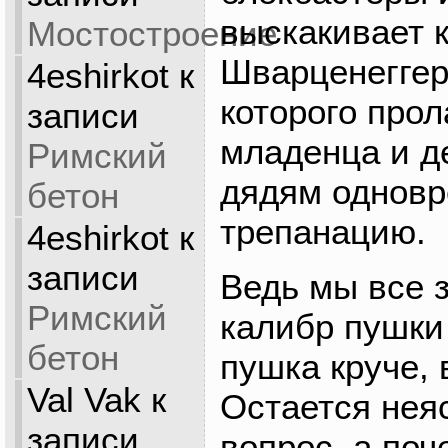
выскакивает 
Мостостроение
Шварценеггер
4eshirkot
к
которого прол
записи
младенца и д
Римский
дядям однов
бетон
трепанацию.
4eshirkot
к
записи
Ведь мы все 
Римский
калибр пушки
бетон
пушка круче, 
Val Vak
к
Остается нея
записи
вопрос, а по