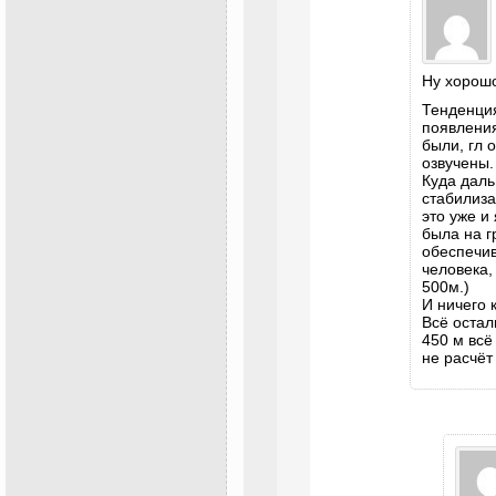
Ну хорошо
Тенденци
появления
были, гл 
озвучены.
Куда даль
стабилиза
это уже и
была на г
обеспечи
человека,
500м.)
И ничего 
Всё остал
450 м всё
не расчёт