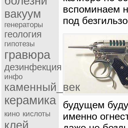
болезни
вспоминаем 
вакуум
под безгильзо
генераторы
геология
гипотезы
гравюра
дезинфекция
инфо
каменный_век
керамика
будущем буду
кино
кислоты
именно огнес
клей
даже не безд