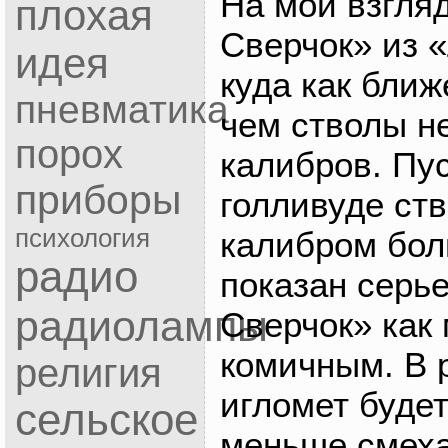
На мой взгля
плохая
Сверчок» из 
идея
куда как ближ
пневматика
чем стволы 
порох
калибров. Пу
приборы
голливуде ств
психология
калибром бол
радио
показан серье
радиолампы
Сверчок» как
комичным. В 
религия
игломет буде
сельское
меньше смеха