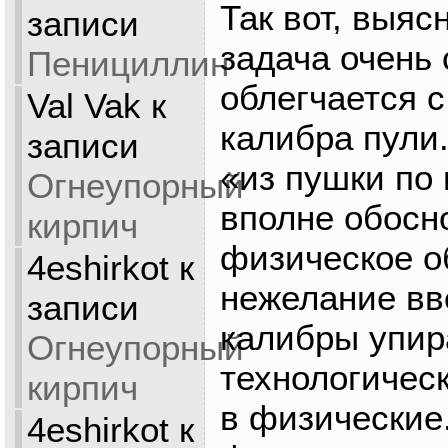
Так вот, выяс
записи
задача очень
Пенициллин
облегчается 
Val Vak
к
калибра пули
записи
«из пушки по
Огнеупорный
вполне обосн
кирпич
физическое о
4eshirkot
к
нежелание вв
записи
калибры упир
Огнеупорный
технологичес
кирпич
в физические.
4eshirkot
к