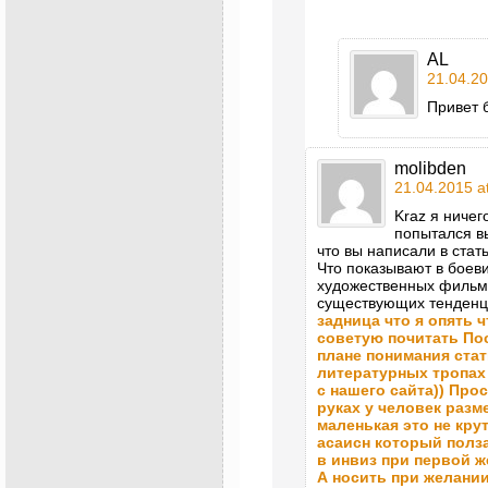
AL
21.04.20
Привет 
molibden
21.04.2015 a
Kraz я ниче
попытался вы
что вы написали в стать
Что показывают в боеви
художественных фильма
существующих тенденци
задница что я опять ч
советую почитать По
плане понимания ста
литературных тропах 
с нашего сайта)) Про
руках у человек разм
маленькая это не кру
асаисн который полза
в инвиз при первой ж
А носить при желани