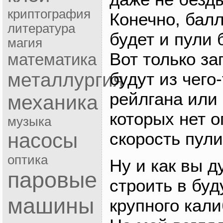
криптография
Конечно, бал
литература
будет и пули 
магия
Вот только за
математика
будут из чего
металлургия
рейлгана или 
механика
которых нет о
музыка
скорость пули
насосы
оптика
Ну и как вы д
паровые
строить в бу
машины
крупного кал