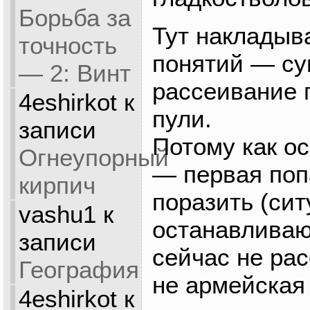
Борьба за
Тут накладыв
точность
понятий — с
— 2: Винт
рассеивание 
4eshirkot
к
пули.
записи
Потому как о
Огнеупорный
— первая попа
кирпич
поразить (сит
vashu1
к
останавлива
записи
сейчас не ра
География
не армейская 
4eshirkot
к