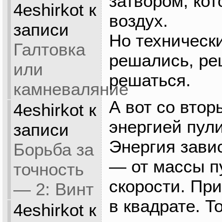
затвором, ко
4eshirkot
к
воздух.
записи
Но техническ
Галтовка
решались, ре
или
решаться.
камневаляние
А вот со втор
4eshirkot
к
энергией пули
записи
Энергия зави
Борьба за
— от массы пу
точность
скорости. Пр
— 2: Винт
в квадрате. Т
4eshirkot
к