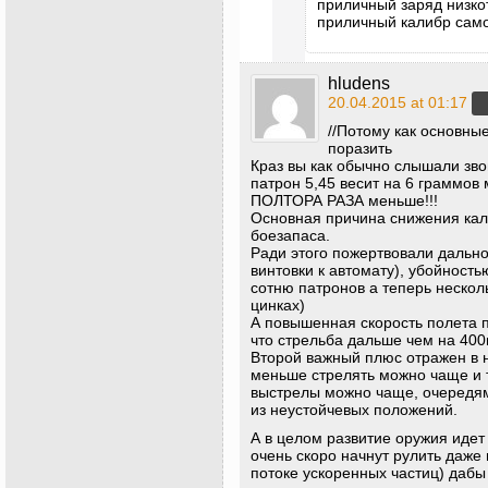
приличный заряд низк
приличный калибр само
hludens
20.04.2015 at 01:17
//Потому как основны
поразить
Краз вы как обычно слышали звон
патрон 5,45 весит на 6 граммов
ПОЛТОРА РАЗА меньше!!!
Основная причина снижения кал
боезапаса.
Ради этого пожертвовали дально
винтовки к автомату), убойност
сотню патронов а теперь несколь
цинках)
А повышенная скорость полета п
что стрельба дальше чем на 400
Второй важный плюс отражен в 
меньше стрелять можно чаще и 
выстрелы можно чаще, очередями
из неустойчевых положений.
А в целом развитие оружия идет
очень скоро начнут рулить даже
потоке ускоренных частиц) дабы 