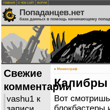
ГЛАВНАЯ
О ЧЕМ САЙТ
ФОРУМ
Попаданцев.нет
база данных в помощь начинающему попа
«
Мимеограф
Свежие
Калибры 
комментарии
Вот смотришь
vashu1
к
блокбастеры 
записи