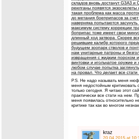
складов вновь достанут G3А3 и 
реилганы появятся экзоскелеты 
такая проблема как масса протон
до метания боеприпасов за счет
наверняка попытаются засунуть 
максимум систему коррекции тра
боприпас тоже имеет свои мину
длинный ход затвора. Скорее вс
решившие калибр которого предс
будущем зоопарк стволов и понт
нам унитарные патроны и безго
извращения с жидким порохом и 
винтовки и игольчатое оружие и 
любом случае попытка заглянуть
на провал. Что делает все стат
P.S. Не надо называть меня ню
меня недостойным критиковать с
только сегодня. Я читаю этот са
практически все стати на нем. 
меня появилась относительно не
критике так как во многом незна
kraz
20.04.2015 at 10: