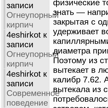
физические т
записи
знать — напри
Огнеупорный
закрытая с од
кирпич
удерживает в
4eshirkot
к
капиллярным
записи
диаметра при
Огнеупорный
Поэтому из с
кирпич
вытекает в лю
4eshirkot
к
калибр 7.62. 
записи
вытекала из с
Современное
потребовалос
поведение