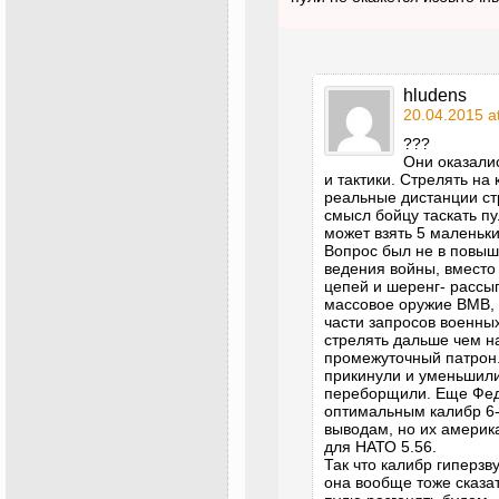
hludens
20.04.2015 a
???
Они оказали
и тактики. Стрелять на
реальные дистанции ст
смысл бойцу таскать пу
может взять 5 маленьк
Вопрос был не в повыш
ведения войны, вместо 
цепей и шеренг- рассы
массовое оружие ВМВ, 
части запросов военных
стрелять дальше чем н
промежуточный патрон.
прикинули и уменьшили
переборщили. Еще Фед
оптимальным калибр 6-
выводам, но их амери
для НАТО 5.56.
Так что калибр гиперзв
она вообще тоже сказат