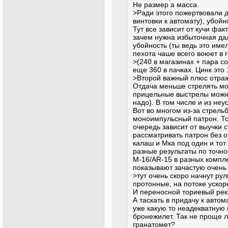
Не размер а масса.
>Ради этого пожертвовали д
винтовки к автомату), убой
Тут все зависит от кучи фак
зачем нужна избыточная дал
убойность (ты ведь это име
пехота чаше всего воюет в 
>(240 в магазинах + пара со
еще 360 в пачках. Цинк это
>Второй важный плюс отраж
Отдача меньше стрелять мо
прицельные выстрелы можно
надо). В том числе и из не
Вот во многом из-за стрел
моноимпульсный патрон. То
очередь зависит от выучки 
рассматривать патрон без 
калаш и Мка под один и тот
разные результаты по точно
М-16/АR-15 в разных комп
показывают зачастую очень
>тут очень скоро начнут ру
протонные, на потоке ускор
И переносной ториевый рект
А таскать в придачу к авто
уже какую то неадекватную
бронежилет. Так не проще л
гранатомет?