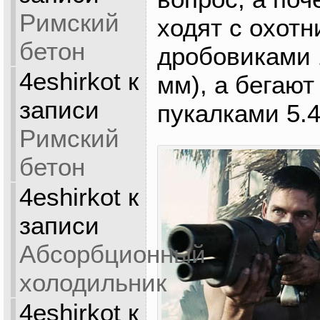
Римский
ходят с охот
бетон
дробовиками 1
4eshirkot
к
мм), а бегают
записи
пукалками 5.
Римский
бетон
4eshirkot
к
записи
Абсорбционный
холодильник
4eshirkot
к