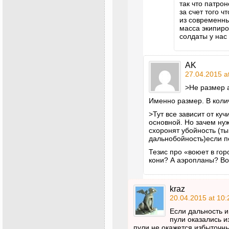
так что патро
за счет того ч
из современны
масса экипиро
солдаты у на
AK
27.04.2015 a
>Не размер 
Именно размер. В колич
>Тут все зависит от ку
основной. Но зачем ну
схоронят убойность (ты
дальнобойность)если пе
Тезис про «воюет в гор
кони? А аэропланы? Вот
kraz
20.04.2015 at 10:
Если дальность 
пули оказались и
пули не окажется избыточн