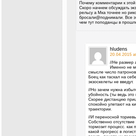
Почему комментарии к этой
Скоро начнем обсуждать эк
рельсу а Мка точнее но рик
бросали@поднимали. Все эт
чем тут поподанцы в прошл
hludens
20.04.2015 a
//Не размер 
Именно не ма
смысле число патронов)
Боец как таскал на себе
экзоскелеты не введут.
//Но зачем нужна избыт
убойность (ты ведь это
Скорее дистанцию приц
спокойно улетают на к
траектории.
//И переносной ториевы
Собственно отсутствие 
тормозит процесс. как 
какой прогресс в логи