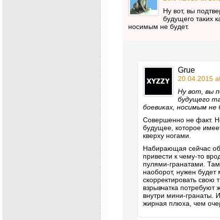
Ну вот, вы подтв
будущего таких к
носимым не будет.
Grue
20.04.2015 a
Ну вот, вы 
будущего та
боевиках, носимым не 
Совершенно не факт. Не
будущее, которое имее
кверху ногами.
Набирающая сейчас об
привести к чему-то вр
пулями-гранатами. Там 
наоборот, нужен будет
скорректировать свою т
взрывчатка потребуют 
внутри мини-гранаты. 
жирная плюха, чем очер