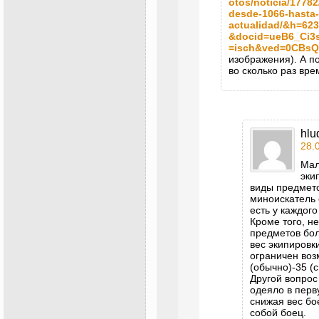
otos/noticia/17782
desde-1066-hasta-
actualidad/&h=6
&docid=ueB6_Ci
=isch&ved=0CBs
изображения). А п
во сколько раз вр
hlu
28.
Мал
эки
виды предмето
миноискатель 
есть у каждог
Кроме того, н
предметов бол
вес экипировк
ограничен воз
(обычно)-35 (
Другой вопрос 
одеяло в перв
снижая вес бо
собой боец.