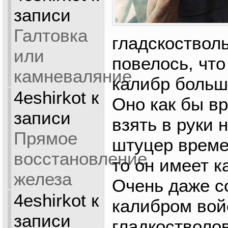
записи
Галтовка
гладскоствол
или
повелось, что
камневаляние
калибр больш
4eshirkot
к
Оно как бы вр
записи
взять в руки 
Прямое
штуцер време
восстановление
то он имеет к
железа
Очень даже с
4eshirkot
к
калибром вой
записи
гладкостволов