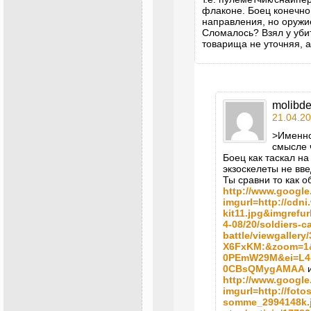
флаконе. Боец конечно
направления, но оруж
Сломалось? Взял у уби
товарища не уточняя, а
molibd
21.04.20
>Именно
смысле 
Боец как таскал на 
экзоскелеты не вве
Ты сравни то как 
http://www.googl
imgurl=http://cdni
kit11.jpg&imgrefur
4-08/20/soldiers-ca
battle/viewgalle
X6FxKM:&zoom=1&
0PEmW29M&ei=L4
0CBsQMygAMAA
и
http://www.googl
imgurl=http://foto
somme_2994148k.jp