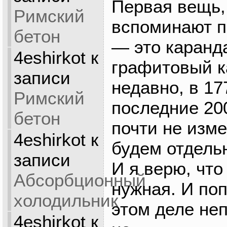
Первая вещь,
Римский
вспоминают п
бетон
— это каранд
4eshirkot
к
графитовый к
записи
недавно, в 177
Римский
последние 20
бетон
почти не изме
4eshirkot
к
будем отдельн
записи
И я верю, чт
Абсорбционный
нужная. И по
холодильник
этом деле неп
4eshirkot
к