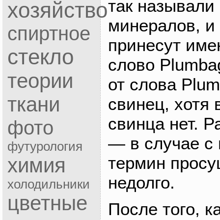
так называли
хозяйство
минералов, и 
спиртное
принесут име
стекло
слово Plumba
теории
от слова Plum
ткани
свинец, хотя 
свинца нет. Р
фото
— в случае с
футурология
термин просу
химия
недолго.
холодильники
цветные
После того, к