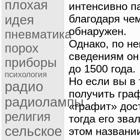
плохая
интенсивно п
благодаря че
идея
обнаружен.
пневматика
Однако, по н
порох
сведениям он
приборы
до 1500 года.
психология
Но если вы в 
радио
получить гра
радиолампы
«графит» дос
религия
тогда его зва
сельское
этом названии