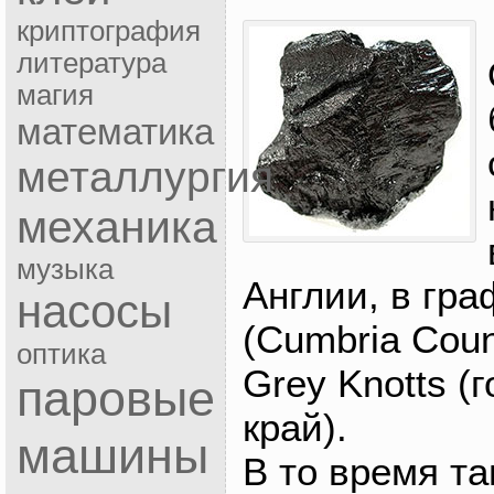
криптография
литература
магия
математика
металлургия
механика
музыка
Англии, в гр
насосы
(Cumbria Coun
оптика
Grey Knotts (
паровые
край).
машины
В то время т