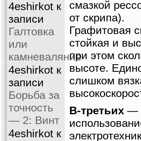
смазкой ресс
4eshirkot
к
от скрипа).
записи
Графитовая с
Галтовка
стойкая и вы
или
при этом скол
камневаляние
высоте. Един
4eshirkot
к
слишком вязка
записи
высокоскорос
Борьба за
точность
В-третьих
— 
— 2: Винт
использовани
4eshirkot
к
электротехник