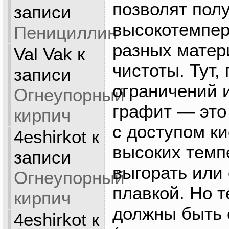
позволят полу
записи
высокотемпер
Пенициллин
разных матер
Val Vak
к
чистоты. Тут,
записи
ограничений и
Огнеупорный
графит — это 
кирпич
с доступом к
4eshirkot
к
высоких темп
записи
выгорать или
Огнеупорный
плавкой. Но 
кирпич
должны быть
4eshirkot
к