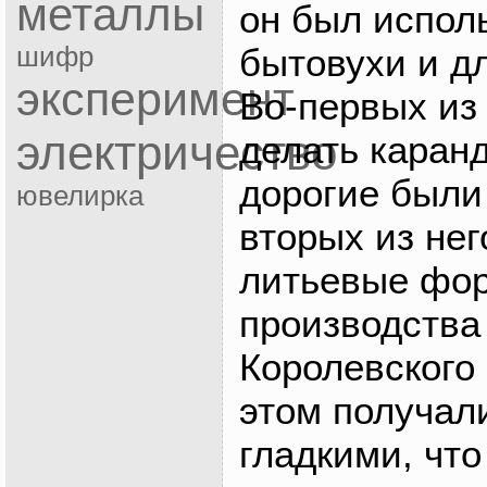
металлы
он был исполь
бытовухи и дл
шифр
эксперимент
Во-первых из
электричество
делать каран
дорогие были 
ювелирка
вторых из нег
литьевые фо
производства
Королевского
этом получал
гладкими, что