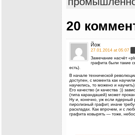
промышленно
20 коммен
Йож
27.01.2014 at 05:07
Замечание насчёт «pl
графита были такие с
есть).
В начале технической революции
доступен, с момента как научили
научились, то можено и научить)
Его качество (и качества :)) зав
(типа карандашей) может прокан
Ну и, конечно, уж если ядерный 
пиролизный графит, иначе требу
раскладах. Как впрочем, и с лю
графита ковырять — тоже, небос