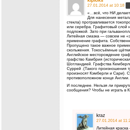
kiploks
27.01.2014 at 10:18
«…всё, что НИ делает
Для нанесения металл
стекла) протравливается токоп
или серебра. Графитовый слой н
подложкой. Зато при гальваноп
Литейная смазка — совсем не «э
применение графита. Собственно,
Пропущено такое важное приме
скольжения. Токосъёмные щётки
Английское месторождение граф
графство Камбрия (историческая
Шотландией. Графства Кемберли 
Суррей .(Такого произношения т
произносят Кэмберли и Сари). 
противоположном конце Англии.
И последнее. Нельзя ли прикрут
сообщения? Чтобы не играть в К
kraz
27.01.2014 at 11:
Литейная краска 