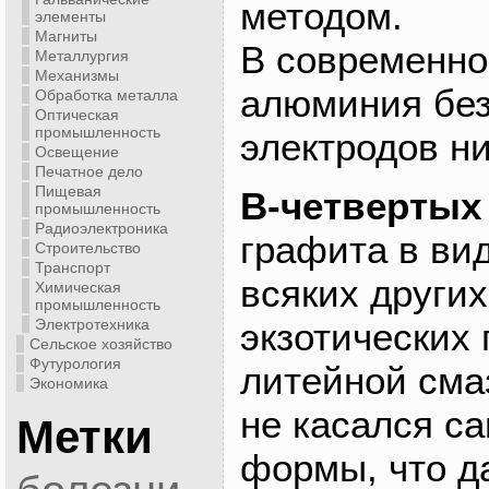
методом.
элементы
Магниты
В современно
Металлургия
Механизмы
алюминия бе
Обработка металла
Оптическая
промышленность
электродов ни
Освещение
Печатное дело
Пищевая
В-четвертых
промышленность
Радиоэлектроника
графита в ви
Строительство
Транспорт
всяких других
Химическая
промышленность
Электротехника
экзотических
Сельское хозяйство
Футурология
литейной сма
Экономика
не касался с
Метки
формы, что д