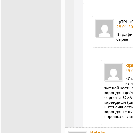
Гутенб
28.01.20
В графи
сырье.
kip
29.
«Ит
из 
жжёной кости 
карандаш даёт
черноты. С XV
карандаши (шт
интенсивностью
карандаш с п
порошка с гли