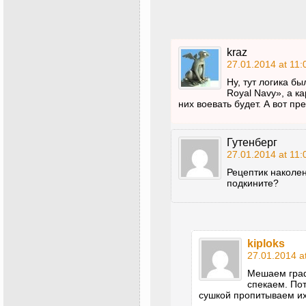
kraz
27.01.2014 at 11:
Ну, тут логика б
Royal Navy», а к
них воевать будет. А вот п
Гутенберг
27.01.2014 at 11:
Рецептик наколе
подкините?
kiploks
27.01.2014 a
Мешаем граф
спекаем. По
сушкой пропитываем их