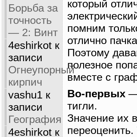
который отли
Борьба за
электрический
точность
помним только
— 2: Винт
отлично пачка
4eshirkot
к
Поэтому дава
записи
полезное поп
Огнеупорный
вместе с гра
кирпич
Во-первых
—
vashu1
к
тигли.
записи
Значение их 
География
переоценить. 
4eshirkot
к