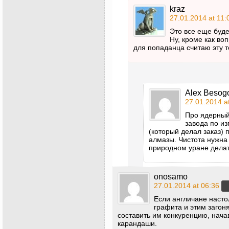
kraz
27.01.2014 at 11:
Это все еще буде
Ну, кроме как во
для попаданца считаю эту 
Alex Besog
27.01.2014 a
Про ядерный 
завода по и
(который делал заказ) 
алмазы. Чистота нужна 
природном уране делат
onosamo
27.01.2014 at 06:36
Если англичане насто
графита и этим загон
составить им конкуренцию, нача
карандаши.