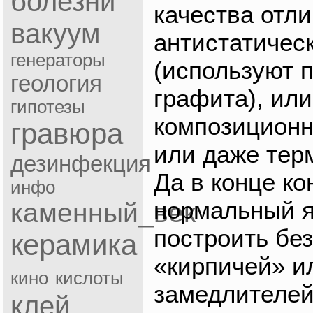
болезни
качества отли
вакуум
антистатичес
генераторы
(используют 
геология
графита), ил
гипотезы
композиционн
гравюра
или даже тер
дезинфекция
Да в конце к
инфо
нормальный я
каменный_век
построить бе
керамика
«кирпичей» и
кино
кислоты
замедлителей
клей