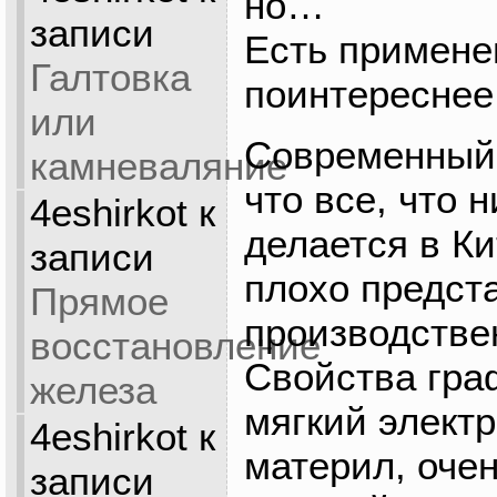
но…
записи
Есть примене
Галтовка
поинтереснее
или
Современный 
камневаляние
что все, что 
4eshirkot
к
делается в К
записи
плохо предст
Прямое
производстве
восстановление
Свойства гра
железа
мягкий элект
4eshirkot
к
материл, оче
записи