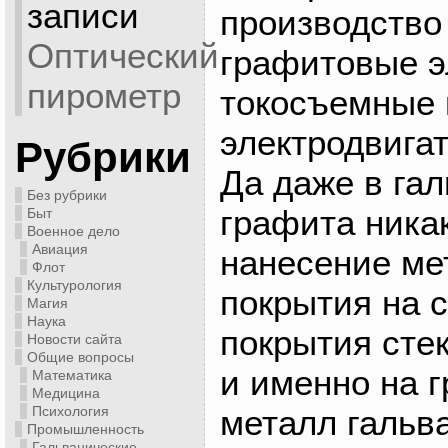
записи
производство 
Оптический
графитовые э
пирометр
токосъемные 
электродвигат
Рубрики
Да даже в гал
Без рубрики
графита ника
Быт
Военное дело
Авиация
нанесение ме
Флот
Культурология
покрытия на с
Магия
Наука
покрытия сте
Новости сайта
Общие вопросы
и именно на 
Математика
Медицина
металл гальв
Психология
Промышленность
Гальванические