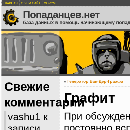
ГЛАВНАЯ
О ЧЕМ САЙТ
ФОРУМ
Попаданцев.нет
база данных в помощь начинающему попа
«
Генератор Ван-Дер-Граафа
Свежие
Графит
комментарии
При обсужден
vashu1
к
постоянно вс
записи