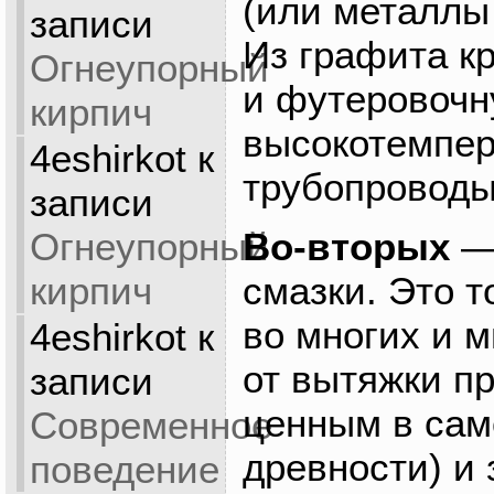
(или металлы
записи
Из графита к
Огнеупорный
и футеровочн
кирпич
высокотемпе
4eshirkot
к
трубопроводы
записи
Огнеупорный
Во-вторых
—
кирпич
смазки. Это 
во многих и 
4eshirkot
к
от вытяжки пр
записи
ценным в сам
Современное
древности) и
поведение