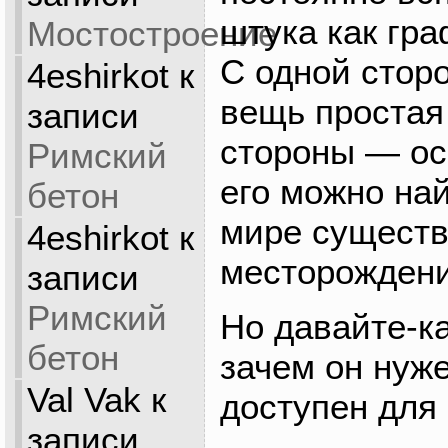
штука как гра
Мостостроение
С одной стор
4eshirkot
к
вещь простая
записи
стороны — ос
Римский
его можно най
бетон
мире существ
4eshirkot
к
месторождени
записи
Римский
Но давайте-к
бетон
зачем он нуже
Val Vak
к
доступен для
записи