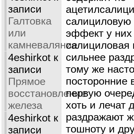
записи
ацетилсалици
Галтовка
салициловую 
или
эффект у них 
камневаляние
салициловая 
сильнее разд
4eshirkot
к
тому же наст
записи
посторонние 
Прямое
первую очере
восстановление
хоть и лечат 
железа
раздражают ж
4eshirkot
к
тошноту и др
записи