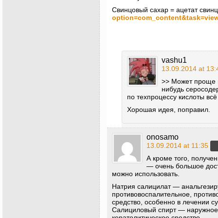
Свинцовый сахар = ацетат свин
option=com_content&task=vie
vashu1
13.09.2014 at 13:
>> Может проще 
нибудь серосоде
по техпроцессу кислоты всё
Хорошая идея, поправил.
onosamo
13.09.2014 at 11:35
А кроме того, получе
— очень большое дос
можно использовать.
Натрия салицилат — анальгези
противовоспалительное, против
средство, особенно в лечении с
Салициловый спирт — наружное 
кератолитическое средство.