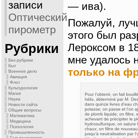
записи
— ива).
Оптический
Пожалуй, луч
пирометр
этого был раз
Лероксом в 18
Рубрики
мне удалось 
Без рубрики
Быт
только на ф
Военное дело
Авиация
Флот
Культурология
Магия
Pour l’obtenir, on fait bouill
Наука
hélix, déterminé par M. De
dans quinze livres d’eau c
Новости сайта
potasse; on passe et l’on a
Общие вопросы
de plomb liquide; on filtre, e
Математика
achevant de précipiter le p
Медицина
hydrosulfurique; on sature 
Психология
chaux; on filtre de nouveau, 
Промышленность
jusqu’à neutralisation par l
Гальванические