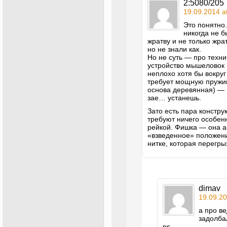
2:5080/205
19.09.2014 a
Это понятно.
никогда не 
жратву и не только жра
но не знали как.
Но не суть — про техн
устройство мышеловок н
неплохо хотя бы вокруг
требует мощную пружи
основа деревянная) — 
зае… устанешь.
Зато есть пара констру
требуют ничего особен
рейкой. Фишка — она а
«взведенное» положени
нитке, которая перегр
dimav
19.09.20
а про ве
задолба
ps