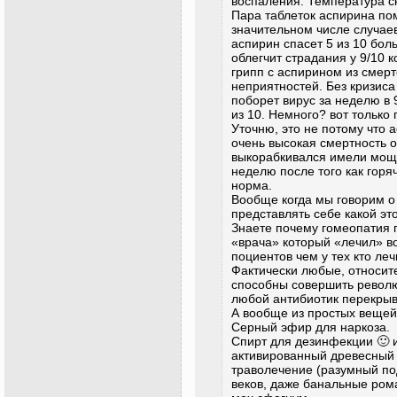
воспаления. Температура ск
Пара таблеток аспирина пом
значительном числе случаев 
аспирин спасет 5 из 10 бол
облегчит страдания у 9/10 
грипп с аспирином из смер
неприятностей. Без кризиса
поборет вирус за неделю в 
из 10. Немного? вот только
Уточню, это не потому что а
очень высокая смертность от
выкорабкивался имели мощ
неделю после того как горяч
норма.
Вообще когда мы говорим о
представлять себе какой э
Знаете почему гомеопатия 
«врача» который «лечил»
поциентов чем у тех кто ле
Фактически любые, относи
способны совершить револю
любой антибиотик перекры
А вообще из простых вещей
Серный эфир для наркоза.
Спирт для дезинфекции 🙂 
активированный древесный 
траволечение (разумный под
веков, даже банальные рома