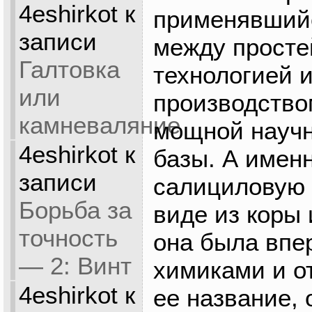
4eshirkot
к
применявшийс
записи
между просте
Галтовка
технологией 
или
производство
камневаляние
мощной научн
4eshirkot
к
базы. А имен
записи
салициловую 
Борьба за
виде из коры
точность
она была впе
— 2: Винт
химиками и о
4eshirkot
к
ее название, о