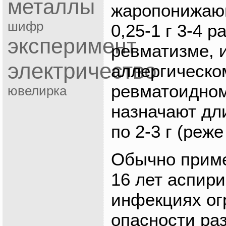
металлы
жаропонижаю
шифр
0,25-1 г 3-4 р
эксперимент
ревматизме, 
электричество
аллергическо
ревматоидном
ювелирка
назначают дл
по 2-3 г (реже 
Обычно приме
16 лет аспир
инфекциях ог
опасности ра