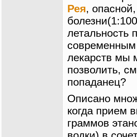
Рея
, опасной
болезни(1:100
летальность 
современным
лекарств мы 
позволить, с
попаданец?
Описано множ
когда прием в
граммов этан
водки) в соче