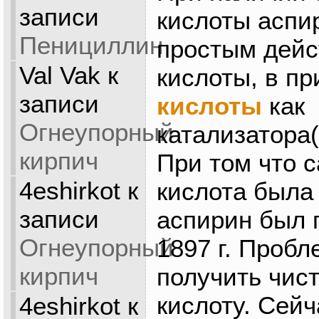
записи
кислоты аспи
Пенициллин
простым дейс
Val Vak
к
кислоты, в п
записи
кислоты
как
Огнеупорный
катализатора
кирпич
При том что 
4eshirkot
к
кислота была 
записи
аспирин был 
Огнеупорный
1897 г. Пробл
кирпич
получить чис
кислоту. Сейч
4eshirkot
к