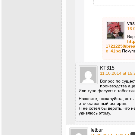
vas
16.
Вер
htt
17212258/bre
c_4.jpg
Покуп
KT315
11.10.2014 at 15:
Вопрос по сущест
производства ац
Или тупо фасуют в таблетк
Назовите, пожалуйста, хоть
отечественный аспирин.
Я не хотел бы верить, что н
удивлюсь этому.
letbur