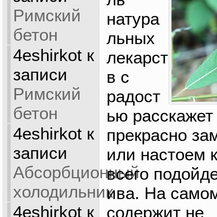
Римский
натура
бетон
льных
4eshirkot
к
лекарст
записи
в с
Римский
радост
бетон
ью расскажет
4eshirkot
к
прекрасно за
записи
или настоем 
Абсорбционный
всего подойд
холодильник
ива. На само
4eshirkot
к
содержит не