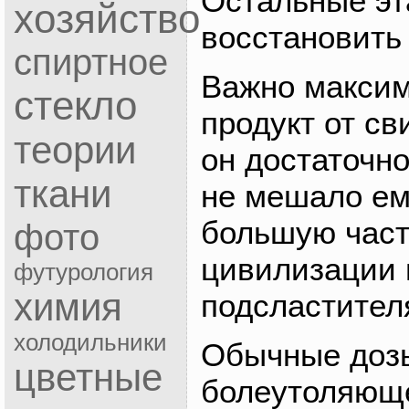
Остальные эт
хозяйство
восстановить
спиртное
Важно максим
стекло
продукт от с
теории
он достаточно
ткани
не мешало ем
большую част
фото
цивилизации 
футурология
химия
подсластител
холодильники
Обычные дозы
цветные
болеутоляюще