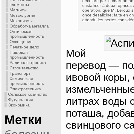
décolore par le charbon anima
элементы
cristalliser à deux reprises 
Магниты
opération, que M. Leroux s
once desalicine; faite en gr
Металлургия
attendu les pertes considérab
Механизмы
Обработка металла
Оптическая
промышленность
Освещение
Печатное дело
Мой
Пищевая
промышленность
перевод — по
Радиоэлектроника
Строительство
Транспорт
ивовой коры,
Химическая
промышленность
измельченные
Электротехника
Сельское хозяйство
литрах воды 
Футурология
Экономика
поташа, доба
Метки
свинцового са