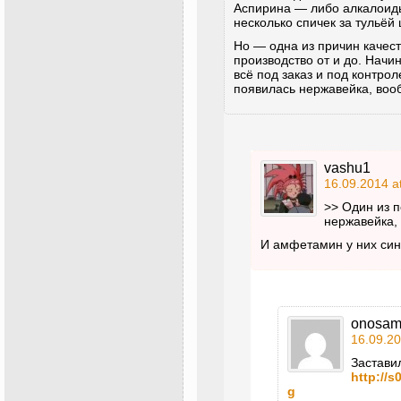
Аспирина — либо алкалоиды
несколько спичек за тульёй
Но — одна из причин качес
производство от и до. Начи
всё под заказ и под контро
появилась нержавейка, воо
vashu1
16.09.2014 a
>> Один из п
нержавейка,
И амфетамин у них син
onosa
16.09.20
Заставил
http://s
g