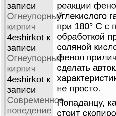
реакции фено
записи
углекислого г
Огнеупорный
при 180° С с
кирпич
обработкой п
4eshirkot
к
соляной кисл
записи
фенол прилич
Огнеупорный
сделать авток
кирпич
характеристи
4eshirkot
к
не просто.
записи
Современное
Попаданцу, ка
поведение
стоит скопиро