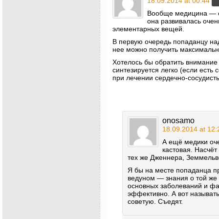
18.09.2014 at 00:44
Вообще медицина — о
она развивалась очен
элементарных вещей.
В первую очередь попаданцу на
нее можно получить максимальн
Хотелось бы обратить внимание
синтезируется легко (если есть 
при лечении сердечно-сосудист
onosamo
18.09.2014 at 12:
А ещё медики оче
кастовая. Насчёт
тех же Дженнера, Земмельв
Я бы на месте попаданца п
ведуном — знания о той же 
основных заболеваний и фа
эффективно. А вот называт
советую. Съедят.