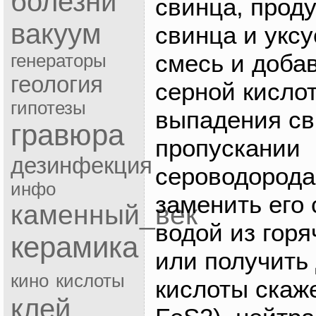
болезни
свинца, проду
вакуум
свинца и уксу
смесь и доба
генераторы
геология
серной кисло
гипотезы
выпадения св
гравюра
пропускании
дезинфекция
сероводорода
инфо
заменить его
каменный_век
водой из горя
керамика
или получить
кино
кислоты
кислоты скаж
клей