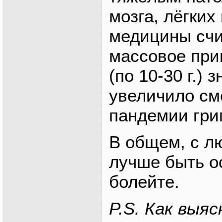
мозга, лёгких
медицины счи
массовое при
(по 10-30 г.) 
увеличило см
пандемии грип
В общем, с л
лучше быть о
болейте.
P.S. Как выя