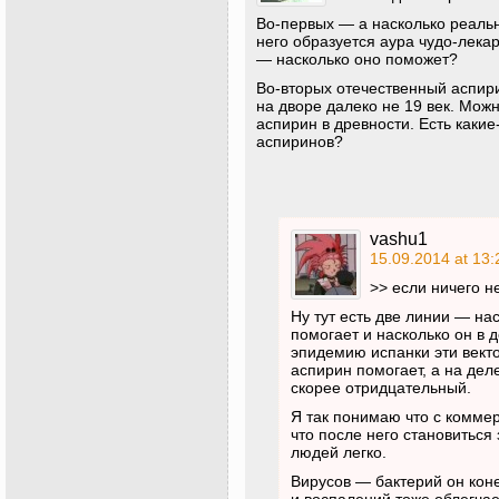
Во-первых — а насколько реальн
него образуется аура чудо-лекарс
— насколько оно поможет?
Во-вторых отечественный аспири
на дворе далеко не 19 век. Можн
аспирин в древности. Есть каки
аспиринов?
vashu1
15.09.2014 at 13:
>> если ничего н
Ну тут есть две линии — нас
помогает и насколько он в д
эпидемию испанки эти вект
аспирин помогает, а на дел
скорее отридцательный.
Я так понимаю что с комме
что после него становиться
людей легко.
Вирусов — бактерий он кон
и воспалений тоже облегчае