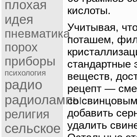
плохая
кислоты.
идея
Учитывая, чт
пневматика
поташем, фил
порох
кристаллизац
приборы
стандартные 
психология
веществ, дос
радио
рецепт — сме
радиолампы
со свинцовым
добавить сер
религия
удалить свин
сельское