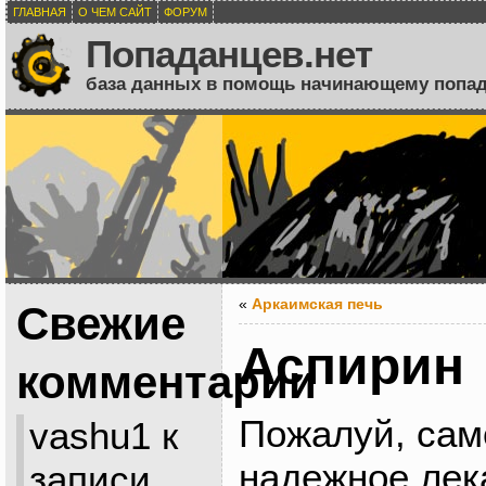
ГЛАВНАЯ
О ЧЕМ САЙТ
ФОРУМ
Попаданцев.нет
база данных в помощь начинающему попа
«
Аркаимская печь
Свежие
Аспирин
комментарии
Пожалуй, сам
vashu1
к
надежное лек
записи