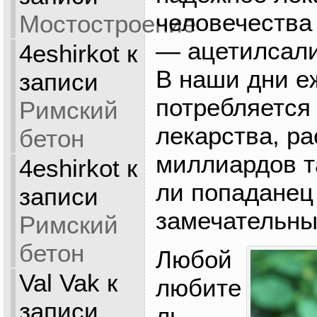
человечества
Мостостроение
— ацетилсали
4eshirkot
к
В наши дни е
записи
потребляется 
Римский
лекарства, р
бетон
миллиардов т
4eshirkot
к
ли попаданец
записи
замечательны
Римский
бетон
Любой
Val Vak
к
любите
записи
ль