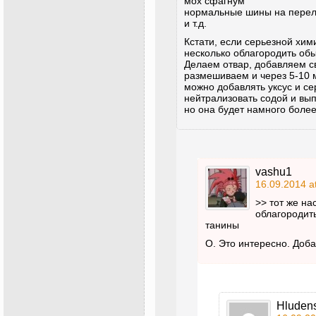
мох сфагнум
нормальные шины на перел
и т.д.
Кстати, если серьезной хим
несколько облагородить об
Делаем отвар, добавляем с
размешиваем и через 5-10 
можно добавлять уксус и с
нейтрализовать содой и вып
но она будет намного более
vashu1
16.09.2014 a
>> тот же на
облагородит
танины
О. Это интересно. Доб
Hluden