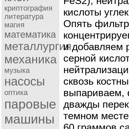
FeS2), нейтр
криптография
кислоты угле
литература
Опять фильтр
магия
математика
концентрируе
металлургия
и добавляем 
серной кисло
механика
нейтрализаци
музыка
насосы
сквозь костны
выпариваем, 
оптика
паровые
дважды перек
темном месте
машины
60 граммов с