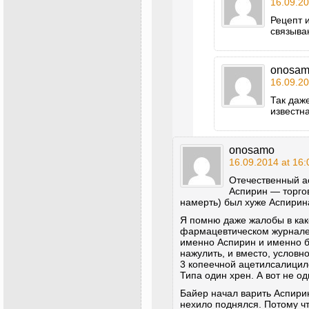
16.09.20
Рецепт 
связыва
onosa
16.09.20
Так даж
известн
onosamo
16.09.2014 at 16:
Отечественный ас
Аспирин — торгов
намерть) был хуже Аспирина
Я помню даже жалобы в ка
фармацевтическом журнале,
именно Аспирин и именно б
нажулить, и вместо, условн
3 копеечной ацетилсалицило
Типа один хрен. А вот не од
Байер начал варить Аспирин
нехило поднялся. Потому чт