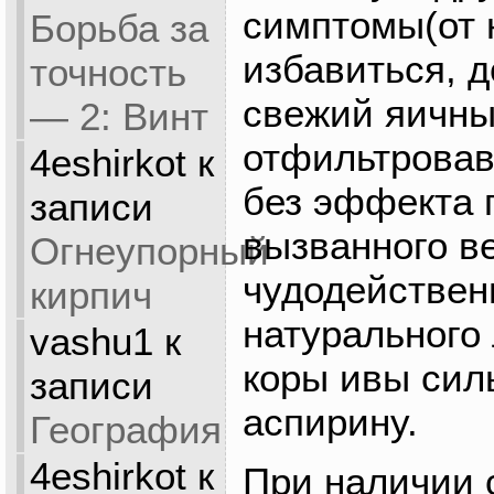
симптомы(от 
Борьба за
избавиться, 
точность
свежий яичны
— 2: Винт
отфильтровав
4eshirkot
к
без эффекта 
записи
вызванного в
Огнеупорный
чудодействен
кирпич
натурального 
vashu1
к
коры ивы сил
записи
аспирину.
География
4eshirkot
к
При наличии 