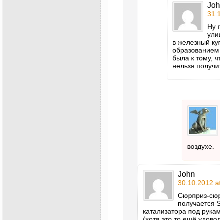
Jo
31.
Ну 
ули
в железный ку
образованием 
была к тому, 
нельзя получи
воздухе.
John
30.10.2012 a
Сюрприз-сюр
получается S
катализатора под рука
(хотя это то ещё удовол