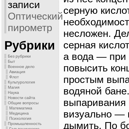
записи
серную кислот
Оптический
необходимост
пирометр
несложен. Дел
Рубрики
серная кислот
а вода — при 
Без рубрики
Быт
повысить кон
Военное дело
Авиация
простым вып
Флот
Культурология
Магия
водяной бане
Наука
Новости сайта
выпаривания 
Общие вопросы
Математика
визуально — 
Медицина
Психология
дымить. По б
Промышленность
Гальванические