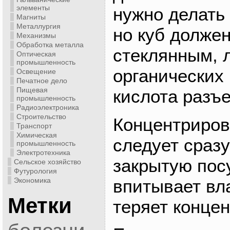
элементы
нужно делать 
Магниты
Металлургия
но куб долже
Механизмы
Обработка металла
стеклянным, 
Оптическая
промышленность
органических
Освещение
Печатное дело
Пищевая
кислота разъе
промышленность
Радиоэлектроника
Строительство
Концентриров
Транспорт
Химическая
следует сразу
промышленность
Электротехника
закрытую посу
Сельское хозяйство
Футурология
впитывает вла
Экономика
Метки
теряет конце