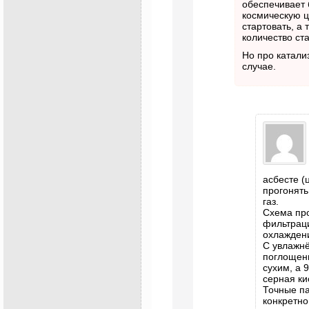
обеспечивает
космическую ц
стартовать, а 
количество ст
Но про катали
случае.
асбесте (
прогонят
газ.
Схема про
фильтраци
охлаждени
С увлажнё
поглощени
сухим, а 
серная ки
Точные па
конкретно