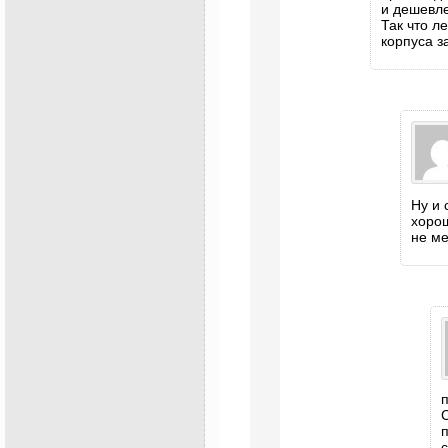
и дешевле
Так что л
корпуса з
Ну и 
хорош
не м
п