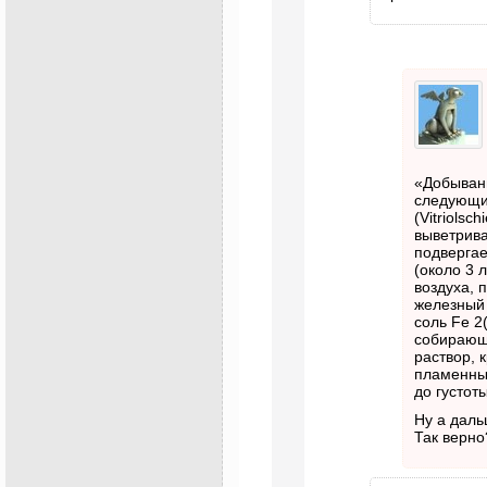
«Добывани
следующи
(Vitriolsc
выветрива
подверга
(около 3 
воздуха, 
железный 
соль Fe 2
собирающи
раствор, 
пламенных
до густот
Ну а даль
Так верно