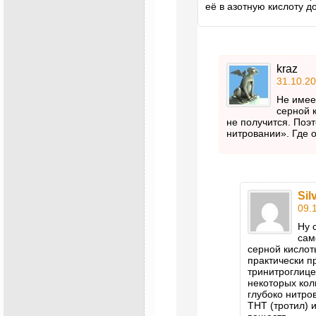
её в азотную кислоту 
kraz
31.10.20
Не имее
серной 
не получится. Поэт
нитровании». Где 
Sil
09.
Ну 
сам
серной кислот
практически 
тринитроглице
некоторых кол
глубоко нитро
ТНТ (тротил) 