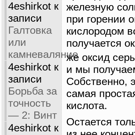
4eshirkot
к
железную сол
записи
при горении о
Галтовка
кислородом в
или
получается о
камневаляние
же оксид серы
4eshirkot
к
и мы получае
записи
Собственно, э
Борьба за
самая проста
точность
кислота.
— 2: Винт
Остается тол
4eshirkot
к
из нее конце