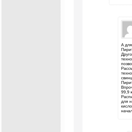
А для
Пирит
Друго
техно
позво
Рассм
техн
свин
Пирит
Впроч
99,9 
Распи
для н
кисло
начал