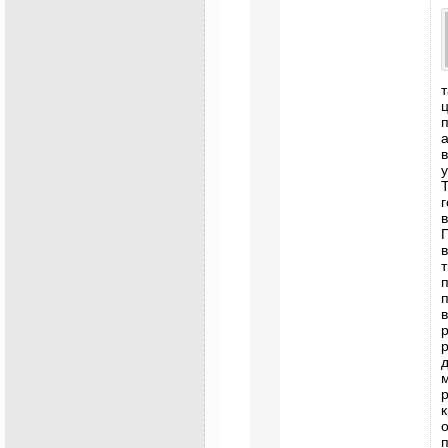
у
Т
г
в
п
в
к