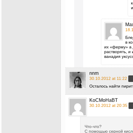
Ma
18.
Бле
в к
их «ферму» а 
растворять, и
ванадия уксус
nnm
30.10.2012 at 11:22
Осталось найти пирит
KoCMoHaBT
30.10.2012 at 20:35
Что-что?
С помощью серной кисло