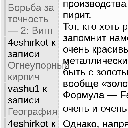
производства
Борьба за
пирит.
точность
Тот, кто хоть 
— 2: Винт
запомнит нам
4eshirkot
к
очень красив
записи
металлически
Огнеупорный
быть с золот
кирпич
вообще «золо
vashu1
к
Формула — F
записи
очень и очень
География
4eshirkot
к
Однако, напр