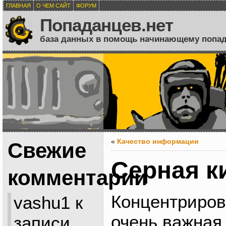
ГЛАВНАЯ
О ЧЕМ САЙТ
ФОРУМ
Попаданцев.нет
база данных в помощь начинающему попа
«
Качество информации
Свежие
Серная к
комментарии
Концентриро
vashu1
к
очень важная
записи