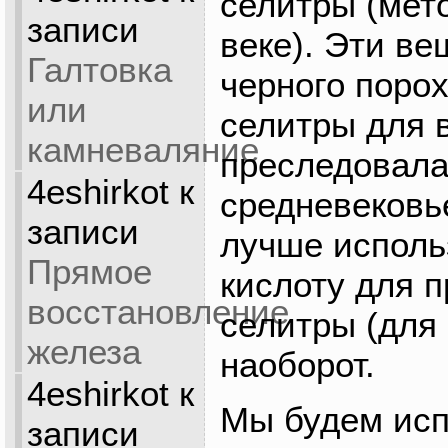
селитры (мето
записи
веке). Эти в
Галтовка
черного порох
или
селитры для 
камневаляние
преследовала
4eshirkot
к
средневековь
записи
лучше исполь
Прямое
кислоту для 
восстановление
селитры (для 
железа
наоборот.
4eshirkot
к
Мы будем исп
записи