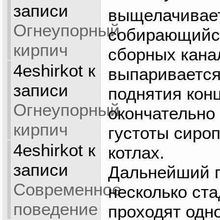
записи
выщелачивает
Огнеупорный
собирающийся
кирпич
сборных кана
4eshirkot
к
выпаривается
записи
поднятия кон
Огнеупорный
окончательно
кирпич
густоты сиро
4eshirkot
к
котлах.
записи
Дальнейший п
Современное
несколько ста
поведение
проходят одн