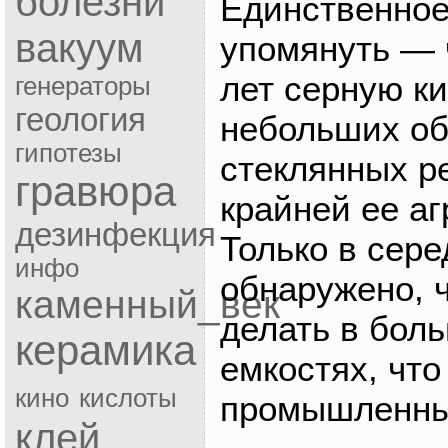
болезни
Единственное
вакуум
упомянуть — 
лет серную к
генераторы
геология
небольших об
гипотезы
стеклянных ре
гравюра
крайней ее аг
дезинфекция
Только в сере
инфо
обнаружено, 
каменный_век
делать в бол
керамика
емкостях, что
кино
кислоты
промышленны
клей