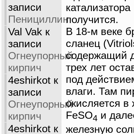
записи
катализатора
Пенициллин
получится.
В 18-м веке 
Val Vak
к
сланец (Vitriol
записи
содержащий д
Огнеупорный
трех лет оста
кирпич
под действие
4eshirkot
к
влаги. Там пи
записи
окисляется в
Огнеупорный
FeSO
и дале
кирпич
4
4eshirkot
к
железную сол