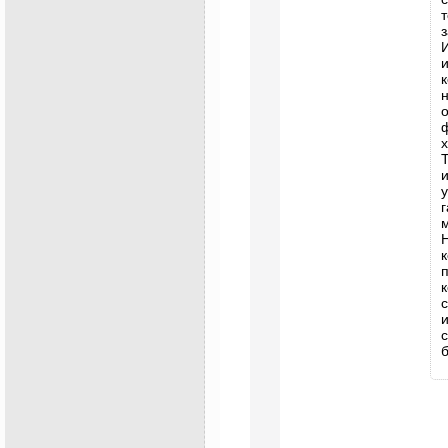
з
н
х
и
г
к
с
б