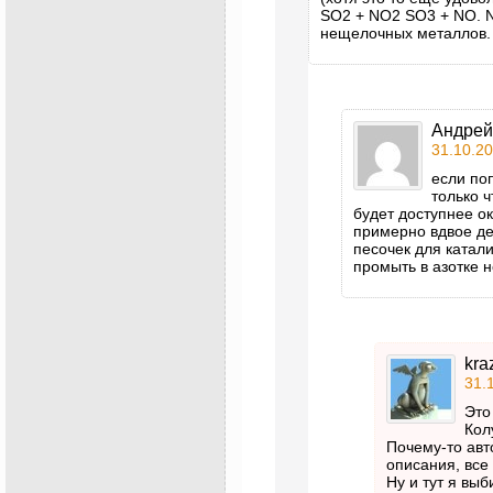
SO2 + NO2 SO3 + NO. 
нещелочных металлов.
Андрей
31.10.20
если поп
только ч
будет доступнее о
примерно вдвое д
песочек для катали
промыть в азотке н
kra
31.
Это
Кол
Почему-то авт
описания, все
Ну и тут я вы