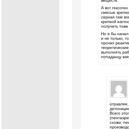
веществ.
А вот гексоге
смесью крепко
серная там во
крепкой азотн
получить тоже
Но я бы начал
и не только, г
прочих реакти
теоретические
выполнять раб
попаданцу взя
отравляя,
детонации
Всего это
(пентаэри
схожи, пе
производс