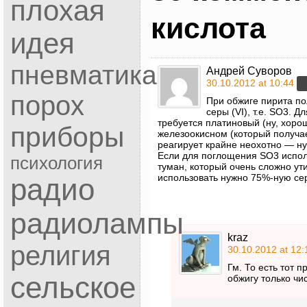
плохая
кислота
идея
пневматика
Андрей Суворов
30.10.2012 at 10:44
порох
При обжиге пирита пол
серы (VI), т.е. SO3. Д
требуется платиновый (ну, хоро
приборы
железоокисном (который получае
реагирует крайне неохотно — н
Если для поглощения SO3 исполь
психология
туман, который очень сложно ут
использовать нужно 75%-ную сер
радио
радиолампы
kraz
религия
30.10.2012 at 12:
Гм. То есть тот п
сельское
обжигу только чи