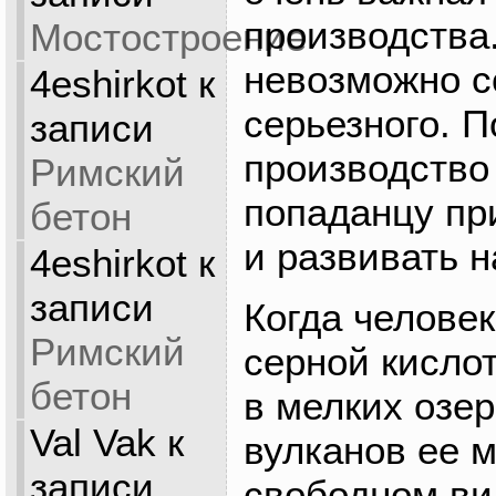
производства.
Мостостроение
невозможно с
4eshirkot
к
серьезного. 
записи
производство
Римский
попаданцу пр
бетон
и развивать 
4eshirkot
к
записи
Когда челове
Римский
серной кисло
бетон
в мелких озе
Val Vak
к
вулканов ее 
записи
свободном ви