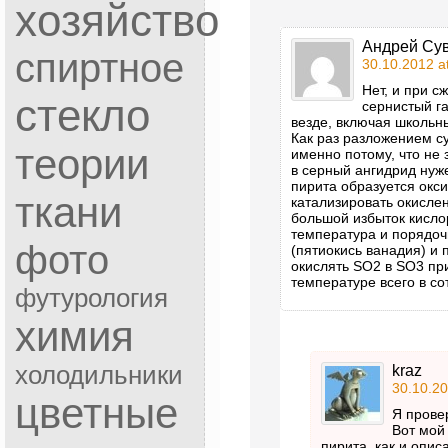
хозяйство
Андрей Су
спиртное
30.10.2012 a
Нет, и при с
стекло
сернистый га
везде, включая школьн
Как раз разложением с
теории
именно потому, что не 
в серный ангидрид нуж
пирита образуется окс
ткани
катализировать окислен
большой избыток кислор
температура и порядоч
фото
(пятиокись ванадия) и
окислять SO2 в SO3 пр
температуре всего в со
футурология
химия
холодильники
kraz
30.10.20
цветные
Я провер
Вот мой 
пирита, как и описа