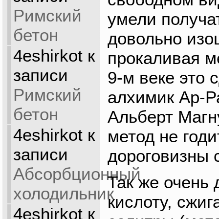
Римский
умели получа
бетон
довольно из
4eshirkot
к
прокаливая м
записи
9-м веке это 
Римский
алхимик Ар-Р
бетон
Альберт Магну
4eshirkot
к
метод не годи
записи
дороговизны 
Абсорбционный
Так же очень 
холодильник
кислоту, сжиг
4eshirkot
к