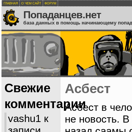
ГЛАВНАЯ
О ЧЕМ САЙТ
ФОРУМ
Попаданцев.нет
база данных в помощь начинающему попа
Свежие
Асбест
комментарии
Асбест в чел
vashu1
к
не новость. В
записи
назад саамы 