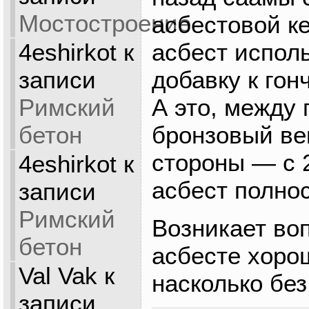
Мостостроение
асбестовой ке
4eshirkot
к
асбест испол
записи
добавку к го
Римский
А это, между 
бетон
бронзовый век
стороны — с 
4eshirkot
к
асбест полно
записи
Римский
Возникает во
бетон
асбесте хорош
Val Vak
к
насколько без
записи