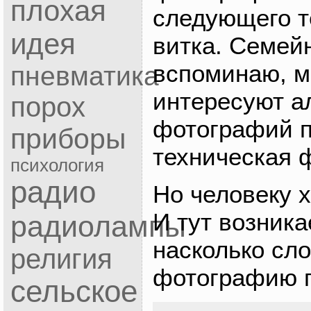
плохая
следующего т
идея
витка. Семей
вспоминаю, м
пневматика
интересуют 
порох
фотографий п
приборы
техническая 
психология
радио
Но человеку 
И тут возника
радиолампы
насколько сл
религия
фотографию п
сельское