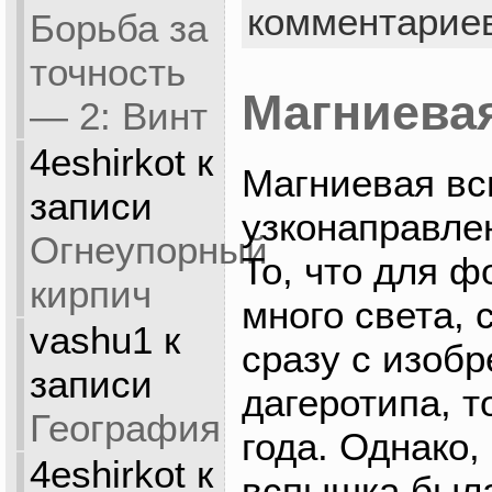
комментарие
Борьба за
точность
Магниева
— 2: Винт
4eshirkot
к
Магниевая вс
записи
узконаправле
Огнеупорный
То, что для 
кирпич
много света, 
vashu1
к
сразу с изоб
записи
дагеротипа, т
География
года. Однако,
4eshirkot
к
вспышка была