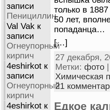
записи
только в 1887
Пенициллин
50 лет, вполн
Val Vak
к
попаданца…
записи
[…]
Огнеупорный
кирпич
27 декабря, 2
4eshirkot
к
Метки:
фото
|
записи
Химическая 
Огнеупорный
21 коммента
кирпич
Едкое кал
4eshirkot
к