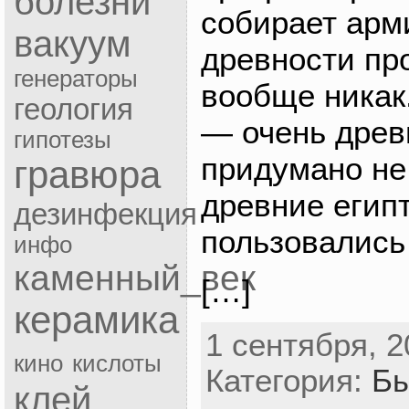
болезни
собирает арм
вакуум
древности пр
генераторы
вообще никак
геология
— очень древ
гипотезы
придумано не
гравюра
древние египт
дезинфекция
пользовались
инфо
каменный_век
[…]
керамика
1 сентября, 2
кино
кислоты
Категория:
Бы
клей