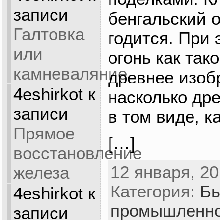
записи
бенгальский о
Галтовка
годится. При 
или
огонь как так
камневаляние
древнее изоб
4eshirkot
к
насколько др
записи
в том виде, к
Прямое
[…]
восстановление
12 января, 20
железа
Категория:
Бы
4eshirkot
к
промышленно
записи