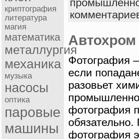
промышленно
криптография
комментарие
литература
магия
математика
Автохром
металлургия
Фотография —
механика
если попадан
музыка
разовьет хим
насосы
промышленнос
оптика
фотография п
паровые
обязательно. 
машины
фотография э