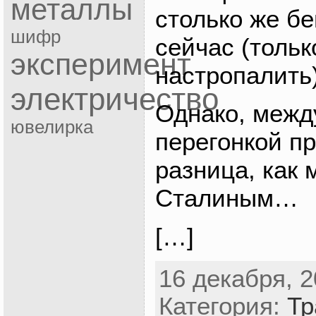
металлы
столько же бе
шифр
сейчас (толь
эксперимент
настропалить)
электричество
Однако, межд
ювелирка
перегонкой п
разница, как
Сталиным…
[…]
16 декабря, 2
Категория:
Тр