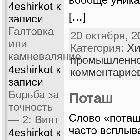
4eshirkot
к
[…]
записи
Галтовка
20 октября, 2
или
Категория:
Хи
камневаляние
промышленно
4eshirkot
к
комментарие
записи
Борьба за
Поташ
точность
Слово «поташ
— 2: Винт
часто всплыва
4eshirkot
к