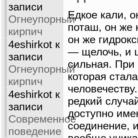
записи
Едкое кали, о
Огнеупорный
поташ, он же
кирпич
он же гидрок
4eshirkot
к
— щелочь, и 
записи
сильная. При
Огнеупорный
которая стала
кирпич
человечеству
4eshirkot
к
редкий случай
записи
доступно име
Современное
соединение, и
поведение
вообще уник