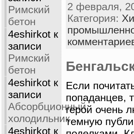
2 февраля, 2
Римский
Категория:
Хи
бетон
промышленно
4eshirkot
к
комментарие
записи
Римский
Бенгальск
бетон
4eshirkot
к
Если почитать
записи
попаданцев, 
Абсорбционный
герой очень 
холодильник
темную публи
4eshirkot
к
поделками. К