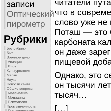
читатели пута
записи
что в соврем
Оптический
слово уже не 
пирометр
Поташ — это 
Рубрики
карбоната ка
Без рубрики
он даже заре
Быт
Военное дело
пищевой доба
Авиация
Флот
Культурология
Однако, это с
Магия
Наука
он тысячи лет
Новости сайта
Общие вопросы
тысяч…
Математика
Медицина
Психология
[…]
Промышленность
Гальванические