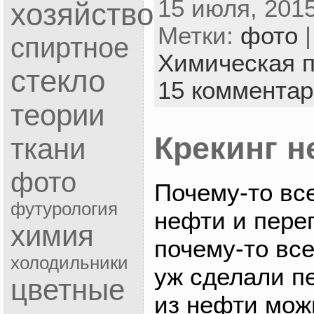
15 июля, 2015
хозяйство
Метки:
фото
|
спиртное
Химическая 
стекло
15 коммента
теории
Крекинг н
ткани
фото
Почему-то все
футурология
нефти и пере
химия
почему-то все
холодильники
уж сделали пе
цветные
из нефти мож