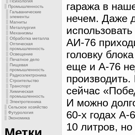
Психология
гаража в наш
Промышленность
Гальванические
нечем. Даже д
элементы
Магниты
использовать
Металлургия
Механизмы
Обработка металла
АИ-76 приход
Оптическая
промышленность
головку блока
Освещение
Печатное дело
еще и А-76 н
Пищевая
промышленность
производить. 
Радиоэлектроника
Строительство
Транспорт
сейчас «Побе
Химическая
промышленность
И можно долго
Электротехника
Сельское хозяйство
60-х годах А-
Футурология
Экономика
10 литров, но 
Метки