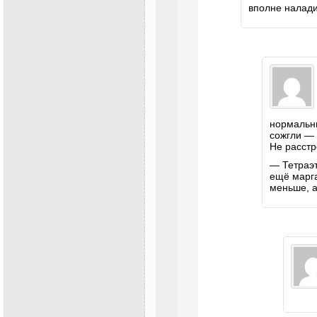
вполне налад
нормальны
сожгли — 
Не расстр
— Тетраэт
ещё марга
меньше, а