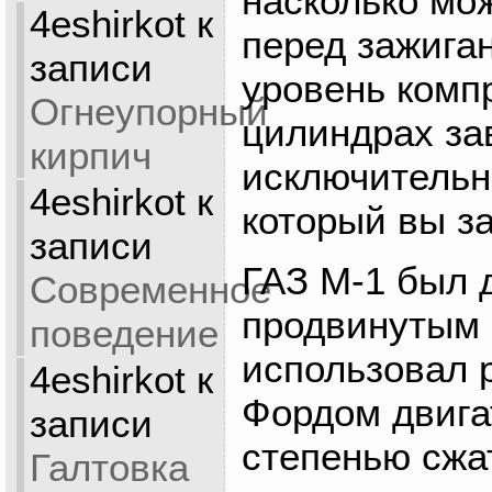
насколько мо
4eshirkot
к
перед зажиган
записи
уровень комп
Огнеупорный
цилиндрах за
кирпич
исключительн
4eshirkot
к
который вы за
записи
ГАЗ М-1 был 
Современное
продвинутым 
поведение
использовал 
4eshirkot
к
Фордом двига
записи
степенью сжат
Галтовка