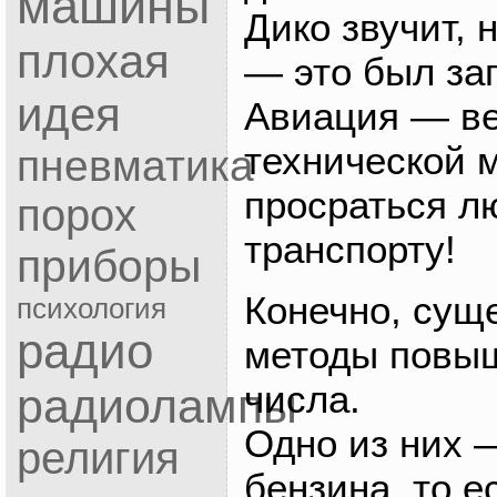
машины
Дико звучит, 
плохая
— это был за
идея
Авиация — в
технической 
пневматика
просраться л
порох
транспорту!
приборы
Конечно, сущ
психология
радио
методы повыш
числа.
радиолампы
Одно из них 
религия
бензина, то е