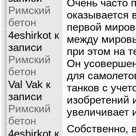
Очень часто 
Римский
оказывается в
бетон
первой миров
4eshirkot
к
между мировы
записи
при этом на т
Римский
Он усовершен
бетон
для самолето
Val Vak
к
танков с уче
записи
изобретений 
Римский
увеличивает 
бетон
Собственно, 
4eshirkot
к