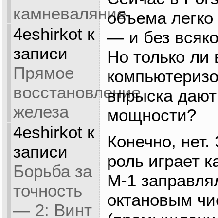
камневаляние
объема легко 
4eshirkot
к
— и без всяко
записи
Но только ли 
Прямое
компьютериз
восстановление
впрыска дают
железа
мощности?
4eshirkot
к
Конечно, нет
записи
роль играет к
Борьба за
М-1 заправля
точность
октановым чи
— 2: Винт