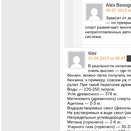
Alex Besog
06.07.2013 a
Зависит от а
— он прекрас
спирт размягчает мног
неприготовленных авто
система.
slav
10.04.2013 at 08:47
В реальности октанов
очень высоко — где-т
бензин, можно легко получить н
бензина, к примеру, совсем уж г
рулит. При такой перегонке дре
Воды — 220-250 литров;
Угля древесного — 378 кг;
Метилового (древесного) спирта 
Ацетона — 2-3 кг;
Водорастворимых смол (фенолы 
Не растворимых в воде смол (ка
Непредельных углеводородов — 
Метана (горючего) — 2-6 кг;
Угарного газа (горючего) — 35-37