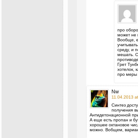
про оборо
может не 
Вообще, е
учитывать
среду, и 
мешать. 
противоде
Грет Тунб
хотелок, 
про меры 
Nw
11.04.2013 a
Синтез досту
получения в
Антидетонационной при
А еще есть пропан и бу
хорошее октановое числ
можно. Вобщем, вариа