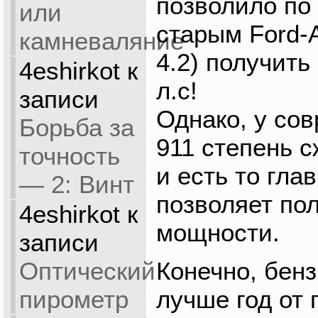
позволило по
или
старым Ford-
камневаляние
4.2) получить
4eshirkot
к
л.с!
записи
Однако, у сов
Борьба за
911 степень с
точность
и есть то гла
— 2: Винт
позволяет по
4eshirkot
к
мощности.
записи
Оптический
Конечно, бен
пирометр
лучше год от 