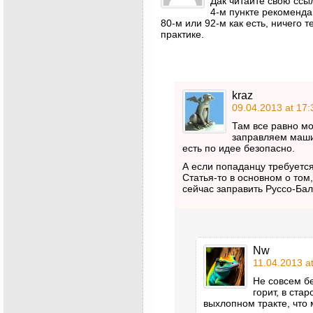
Дак читайте свою ссы
4-м пункте рекоменда
80-м или 92-м как есть, ничего 
практике.
kraz
09.04.2013 at 17:
Там все равно мо
заправляем маши
есть по идее безопасно.
А если попаданцу требуется
Статья-то в основном о том,
сейчас заправить Руссо-Ба
Nw
11.04.2013 a
Не совсем б
горит, в ста
выхлопном тракте, что 