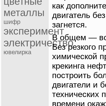
цветные
как дополнит
металлы
двигатель без
шифр
загнется.
эксперимент
В общем — вс
электричество
Без резкого 
ювелирка
химической 
крекинга неф
построить бо
двигатели и 
технических 
времени окаж