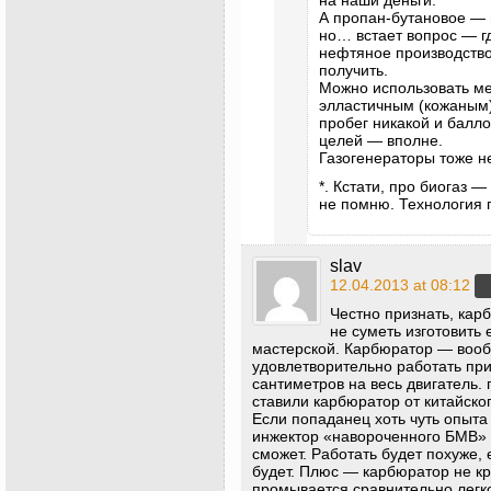
на наши деньги.
А пропан-бутановое — в
но… встает вопрос — гд
нефтяное производство
получить.
Можно использовать ме
элластичным (кожаным)
пробег никакой и балл
целей — вполне.
Газогенераторы тоже н
*. Кстати, про биогаз —
не помню. Технология 
slav
12.04.2013 at 08:12
Честно признать, кар
не суметь изготовить
мастерской. Карбюратор — вооб
удовлетворительно работать при
сантиметров на весь двигатель.
ставили карбюратор от китайско
Если попаданец хоть чуть опыта
инжектор «навороченного БМВ» 
сможет. Работать будет похуже, 
будет. Плюс — карбюратор не кр
промывается сравнительно легк