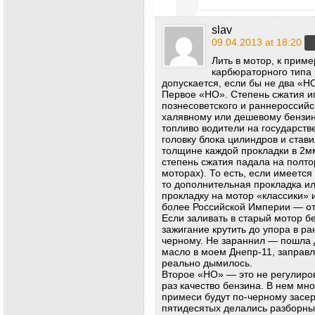
slav
09.04.2013 at 18:20
Лить в мотор, к приме
карбюраторного типа 
допускается, если бы не два «Н
Первое «НО». Степень сжатия иг
познесоветского и раннероссийс
халявному или дешевому бензин
топливо водители на государст
головку блока цилиндров и став
толщине каждой прокладки в 2мм
степень сжатия падала на полт
моторах). То есть, если имеется
то дополнительная прокладка ил
прокладку на мотор «классики» 
более Российской Империи — от
Если заливать в старый мотор б
зажигание крутить до упора в ра
черному. Не зараннил — пошла д
масло в моем Днепр-11, заправ
реально дымилось.
Второе «НО» — это не регулиров
раз качество бензина. В нем мно
примеси будут по-черному засер
пятидесятых делались разборны