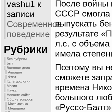
После войны
vashu1
к
СССР смогла
записи
выпускать бен
Современное
результате «
поведение
л.с. с объема 
Рубрики
имела степень
Без рубрики
Быт
Поэтому вы н
Военное дело
Авиация
сможете запр
Флот
Культурология
времена Никол
Магия
Наука
большого люби
Новости сайта
Общие вопросы
Математика
«Руссо-Балт» 
Медицина