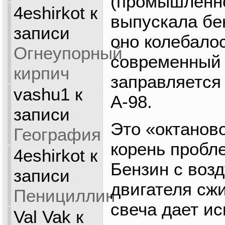
(промышленн
4eshirkot
к
выпускала бен
записи
оно колебалос
Огнеупорный
современный 
кирпич
заправляется
vashu1
к
А-98.
записи
Это «октанов
География
корень пробл
4eshirkot
к
Бензин с воз
записи
двигателя сж
Пенициллин
свеча дает ис
Val Vak
к