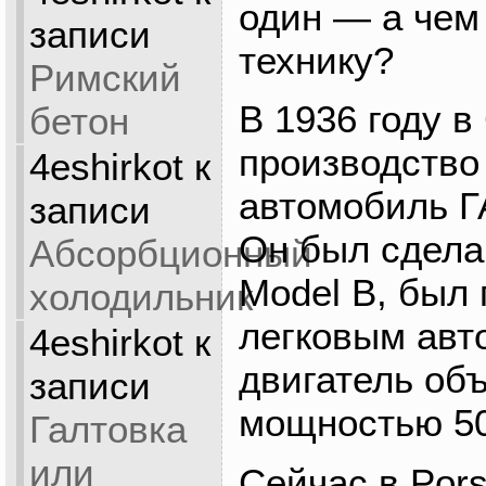
один — а чем
записи
технику?
Римский
В 1936 году 
бетон
производство
4eshirkot
к
автомобиль Г
записи
Он был сдела
Абсорбционный
Model B, был
холодильник
легковым авт
4eshirkot
к
двигатель объ
записи
мощностью 50
Галтовка
или
Сейчас в Pors