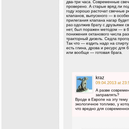
два-три часа. Современные свеч
проверено. А старые вряд ли под
году хорошо расточат свечные р
клапанов, выпускного — в особе
прилегания клапана нагар будет
раз одолжив брату с друзьями св
нет, был поражен методом — в б
понижения октанового числа ра
тракторный дизель. Седла прого
Так что — ездить надо на спирту.
есть глина, дрова и ресурс для 
или вообще — готовая брага.
kraz
09.04.2013 at 23:
А разве совреме
заправлять?
Вроде в Европе на эту тем
экологичное топливо, у кото
что вредно для современног