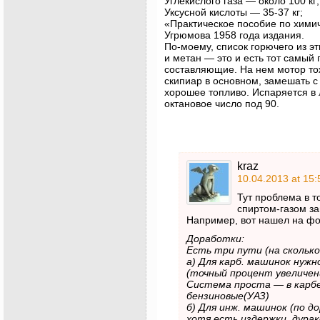
Углекислого газа — около 100 кг;
Уксусной кислоты — 35-37 кг;
«Практическое пособие по химич
Угрюмова 1958 года издания.
По-моему, список горючего из э
и метан — это и есть тот самый 
составляющие. На нем мотор то
скипиар в основном, замешать 
хорошее топливо. Испаряется в 
октановое число под 90.
kraz
10.04.2013 at 15:
Тут проблема в т
спиртом-газом за
Например, вот нашел на фо
Доработки:
Есть три пути (на сколько
а) Для карб. машинок нуж
(точный процент увеличен
Система проста — в карбе
бензиновые(УАЗ)
б) Для инж. машинок (по до
хотя есть издержки, дурак