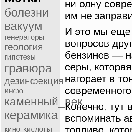
ни одну совр
болезни
им не заправ
вакуум
И это мы еще
генераторы
вопросов дру
геология
бензинов — н
гипотезы
серы, которая
гравюра
нагорает в то
дезинфекция
современного
инфо
каменный_век
Конечно, тут 
керамика
вспоминать а
топливо, кот
кино
кислоты