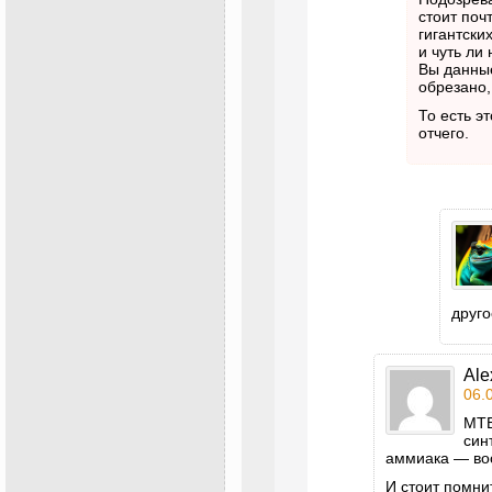
стоит поч
гигантски
и чуть ли 
Вы данные
обрезано,
То есть э
отчего.
друго
Ale
06.
МТБ
син
аммиака — воо
И стоит помни