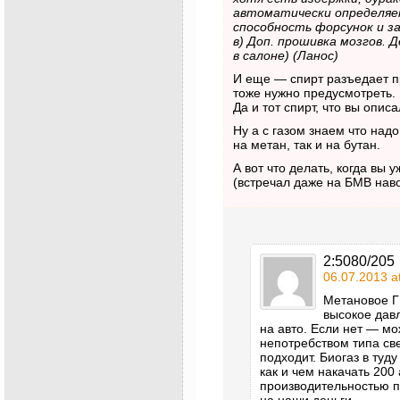
автоматически определяе
способность форсунок и за
в) Доп. прошивка мозгов. 
в салоне) (Ланос)
И еще — спирт разъедает п
тоже нужно предусмотреть.
Да и тот спирт, что вы опи
Ну а с газом знаем что надо
на метан, так и на бутан.
А вот что делать, когда вы 
(встречал даже на БМВ нав
2:5080/205
06.07.2013 a
Метановое Г
высокое дав
на авто. Если нет — м
непотребством типа св
подходит. Биогаз в туду
как и чем накачать 200
производительностью п