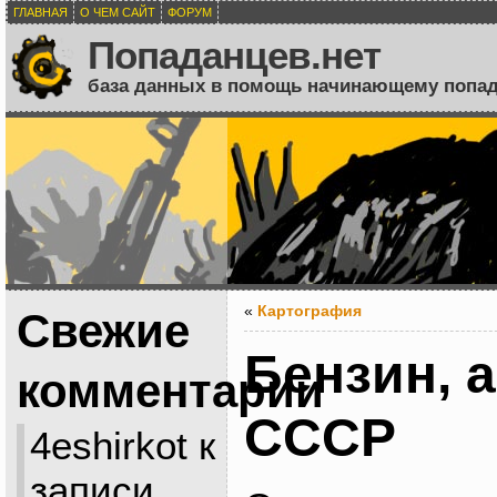
ГЛАВНАЯ
О ЧЕМ САЙТ
ФОРУМ
Попаданцев.нет
база данных в помощь начинающему попа
«
Картография
Свежие
Бензин, 
комментарии
СССР
4eshirkot
к
записи