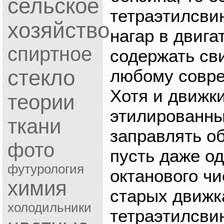
сельское
тетраэтилсвин
хозяйство
нагар в двига
спиртное
содержать сви
стекло
любому совре
Хотя и движк
теории
этилированны
ткани
заправлять о
фото
пусть даже од
футурология
октанового чи
химия
старых движк
холодильники
тетраэтилсви