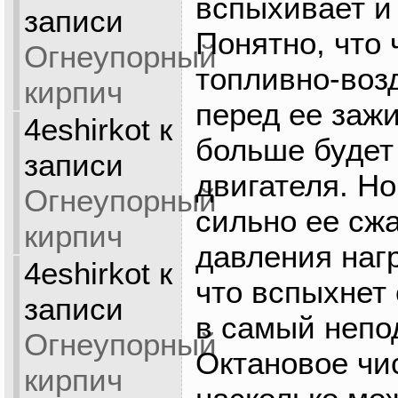
вспыхивает и
записи
Понятно, что 
Огнеупорный
топливно-воз
кирпич
перед ее заж
4eshirkot
к
больше будет
записи
двигателя. Н
Огнеупорный
сильно ее сжа
кирпич
давления нагр
4eshirkot
к
что вспыхнет
записи
в самый непо
Огнеупорный
Октановое чи
кирпич