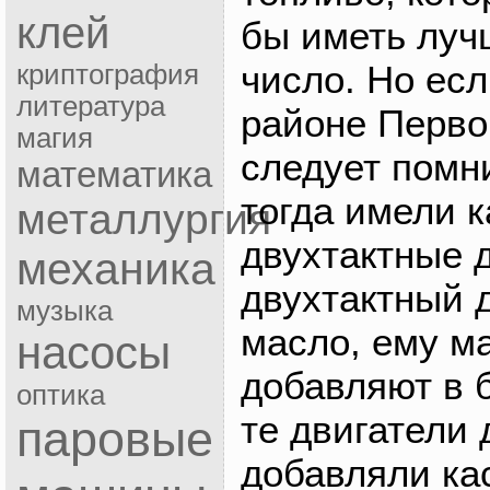
клей
бы иметь луч
число. Но есл
криптография
литература
районе Перво
магия
следует помн
математика
тогда имели к
металлургия
двухтактные д
механика
двухтактный 
музыка
масло, ему м
насосы
добавляют в 
оптика
те двигатели 
паровые
добавляли ка