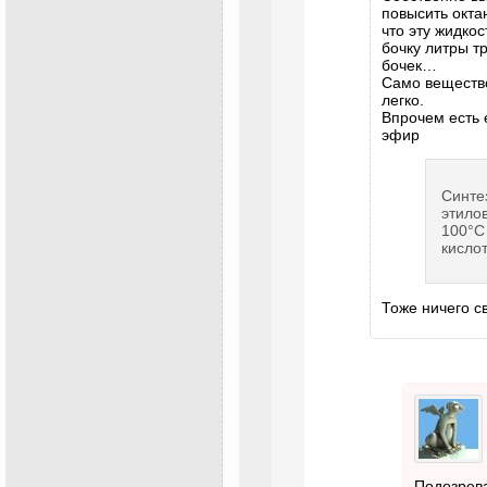
повысить окта
что эту жидкос
бочку литры т
бочек…
Само вещество
легко.
Впрочем есть 
эфир
Синте
этило
100°C
кислот
Тоже ничего 
Подозрева